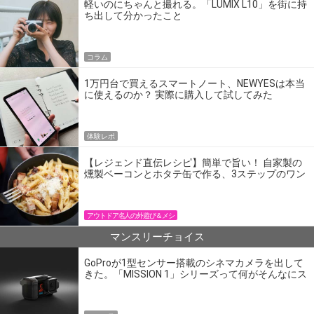
軽いのにちゃんと撮れる。「LUMIX L10」を街に持
ち出して分かったこと
コラム
1万円台で買えるスマートノート、NEWYESは本当
に使えるのか？ 実際に購入して試してみた
体験レポ
【レジェンド直伝レシピ】簡単で旨い！ 自家製の
燻製ベーコンとホタテ缶で作る、3ステップのワン
パン飯
アウトドア名人の外遊び＆メシ
マンスリーチョイス
GoProが1型センサー搭載のシネマカメラを出して
きた。「MISSION 1」シリーズって何がそんなにス
ゴいの？