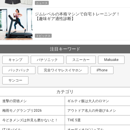
ニュース
ジムレベルの本格マシンで自宅トレーニング！
【趣味ギア適性診断】
トピックス
注目キーワード
キャンプ
パナソニック
スニーカー
Makuake
バックパック
完全ワイヤレスイヤホン
iPhone
サンコー
カテゴリ
進撃の背徳メシ
ギルティ飯は大人のロマン
梅雨モノグランプリ2026
アウトドア名人の外遊び＆メシ
今どきメンズは外見も磨かないと！
THE 5選
IT/モバイル
オーディオ/ビジュアル