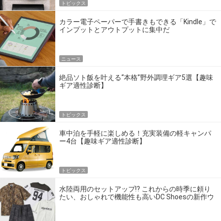
トピックス
カラー電子ペーパーで手書きもできる「Kindle」で
インプットとアウトプットに集中だ
ニュース
絶品ソト飯を叶える“本格”野外調理ギア5選【趣味
ギア適性診断】
トピックス
車中泊を手軽に楽しめる！充実装備の軽キャンパ
ー4台【趣味ギア適性診断】
トピックス
水陸両用のセットアップ!? これからの時季に頼り
たい、おしゃれで機能性も高いDC Shoesの新作ウ
エア