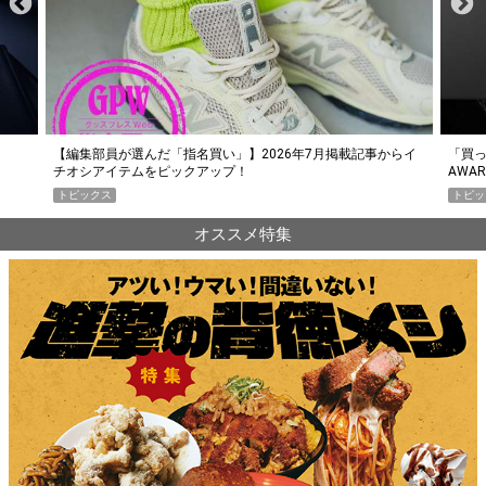
らイ
「買って損なし」の極上スマホ5選【GoodsPress 2026上半期
薄着に
AWARD】
SHO
トピックス
PR
オススメ特集