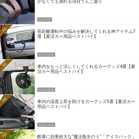
がなくても測れる項目てんこ盛り
ニュース
3位
長距離運転中の悩みを解決してくれる神アイテム7
選【夏活カー用品ベストバイ】
トピックス
4位
車内をもっと涼しくしてくれるカーグッズ4選【夏
活カー用品ベストバイ】
トピックス
5位
車内の温度上昇を防げるカーグッズ5選【夏活カー
用品ベストバイ】
トピックス
6位
酷暑に効果絶大な“魔法瓶氷のう”「アイスパック」