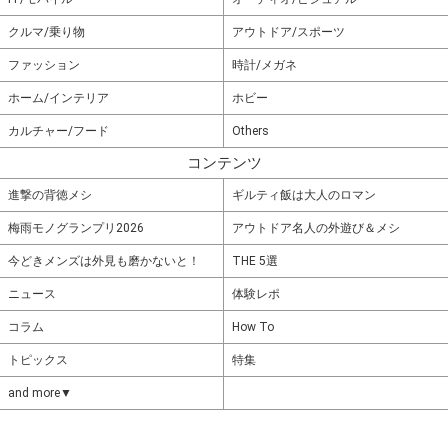
クルマ/乗り物
アウトドア/スポーツ
ファッション
時計/メガネ
ホーム/インテリア
ホビー
カルチャー/フード
Others
コンテンツ
進撃の背徳メシ
ギルティ飯は大人のロマン
梅雨モノグランプリ2026
アウトドア名人の外遊び＆メシ
今どきメンズは外見も磨かないと！
THE 5選
ニュース
体験レポ
コラム
How To
トピックス
特集
and more▼