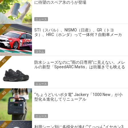
に待望のスペア氷のうが登場
ニュース
7位
STI（スバル）、NISMO（日産）、GR（トヨ
タ）、HRC（ホンダ）って一体何？自動車メーカ
ーの4大ワークスブランドを探る
コラム
8位
防水シューズなのに“雨の日専用”に見えない。メレ
ルの新型「SpeedARC Matis」は街履きでも映える
ニュース
9位
“ちょうどいいポタ電” Jackery「1000 New」が小
型化＆進化してリニューアル
ニュース
10位
利用シーン別に多様化が進む“てっぺん”イヤホン3