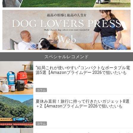
スペシャルレコメンド
“結局これが使いやすい”コンパクトなポータブル電
源5選【Amazonプライムデー 2026で狙いたいも
の】
コラム
夏休み直前！旅行に持って行きたいガジェット8選
＋2【Amazonプライムデー 2026で狙いたいも
の】
コラム