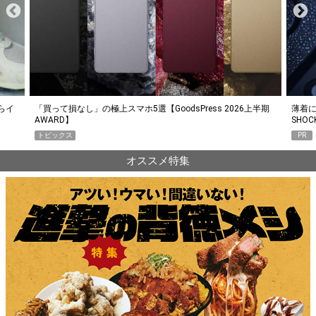
らイ
「買って損なし」の極上スマホ5選【GoodsPress 2026上半期
薄着に
AWARD】
SHO
トピックス
PR
オススメ特集