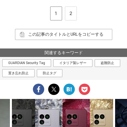
1
2
この記事のタイトルとURLをコピーする
関連するキーワード
GUARDIAN Security Tag
イタリア製レザー
盗難防止
置き忘れ防止
防止タグ