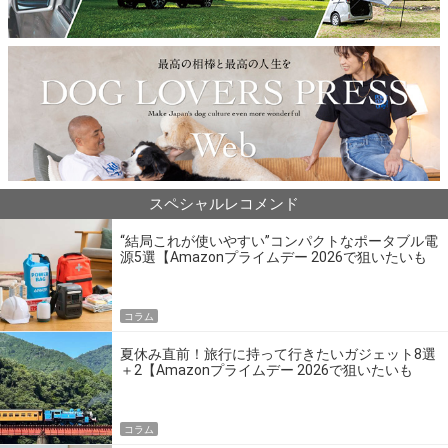
スペシャルレコメンド
“結局これが使いやすい”コンパクトなポータブル電
源5選【Amazonプライムデー 2026で狙いたいも
の】
コラム
夏休み直前！旅行に持って行きたいガジェット8選
＋2【Amazonプライムデー 2026で狙いたいも
の】
コラム