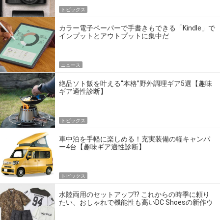
トピックス
カラー電子ペーパーで手書きもできる「Kindle」で
インプットとアウトプットに集中だ
ニュース
絶品ソト飯を叶える“本格”野外調理ギア5選【趣味
ギア適性診断】
トピックス
車中泊を手軽に楽しめる！充実装備の軽キャンパ
ー4台【趣味ギア適性診断】
トピックス
水陸両用のセットアップ!? これからの時季に頼り
たい、おしゃれで機能性も高いDC Shoesの新作ウ
エア