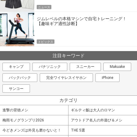
ニュース
ジムレベルの本格マシンで自宅トレーニング！
【趣味ギア適性診断】
トピックス
注目キーワード
キャンプ
パナソニック
スニーカー
Makuake
バックパック
完全ワイヤレスイヤホン
iPhone
サンコー
カテゴリ
進撃の背徳メシ
ギルティ飯は大人のロマン
梅雨モノグランプリ2026
アウトドア名人の外遊び＆メシ
今どきメンズは外見も磨かないと！
THE 5選