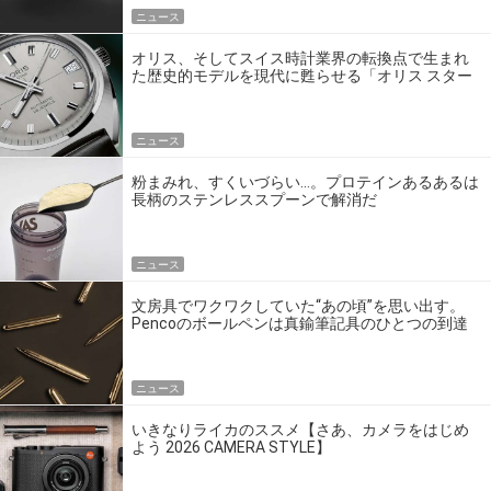
ニュース
オリス、そしてスイス時計業界の転換点で生まれ
た歴史的モデルを現代に甦らせる「オリス スター
エディション」
ニュース
粉まみれ、すくいづらい…。プロテインあるあるは
長柄のステンレススプーンで解消だ
ニュース
文房具でワクワクしていた“あの頃”を思い出す。
Pencoのボールペンは真鍮筆記具のひとつの到達
点だ
ニュース
いきなりライカのススメ【さあ、カメラをはじめ
よう 2026 CAMERA STYLE】