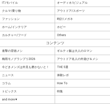
IT/モバイル
オーディオ/ビジュアル
クルマ/乗り物
アウトドア/スポーツ
ファッション
時計/メガネ
ホーム/インテリア
ホビー
カルチャー/フード
Others
コンテンツ
進撃の背徳メシ
ギルティ飯は大人のロマン
梅雨モノグランプリ2026
アウトドア名人の外遊び＆メシ
今どきメンズは外見も磨かないと！
THE 5選
ニュース
体験レポ
コラム
How To
トピックス
特集
and more▼