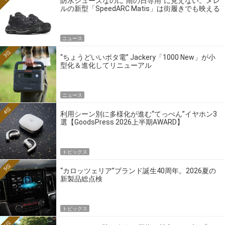
防水シューズなのに“雨の日専用”に見えない。メレ
ルの新型「SpeedARC Matis」は街履きでも映える
ニュース
3位
“ちょうどいいポタ電” Jackery「1000 New」が小
型化＆進化してリニューアル
ニュース
4位
利用シーン別に多様化が進む“てっぺん”イヤホン3
選【GoodsPress 2026上半期AWARD】
トピックス
5位
“カロッツェリア”ブランド誕生40周年。2026夏の
新製品総点検
トピックス
6位