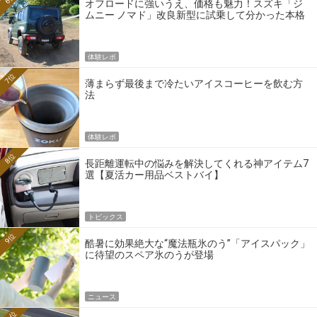
オフロードに強いうえ、価格も魅力！スズキ「ジ
ムニー ノマド」改良新型に試乗して分かった本格
クロカンの実力
体験レポ
7位
薄まらず最後まで冷たいアイスコーヒーを飲む方
法
体験レポ
8位
長距離運転中の悩みを解決してくれる神アイテム7
選【夏活カー用品ベストバイ】
トピックス
9位
酷暑に効果絶大な“魔法瓶氷のう”「アイスパック」
に待望のスペア氷のうが登場
ニュース