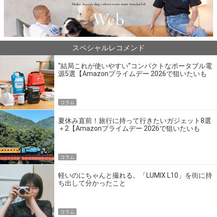
スペシャルレコメンド
“結局これが使いやすい”コンパクトなポータブル電
源5選【Amazonプライムデー 2026で狙いたいも
の】
コラム
夏休み直前！旅行に持って行きたいガジェット8選
＋2【Amazonプライムデー 2026で狙いたいも
の】
コラム
軽いのにちゃんと撮れる。「LUMIX L10」を街に持
ち出して分かったこと
コラム