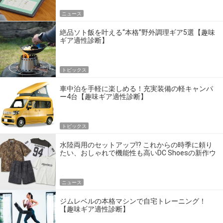
ニュース
絶品ソト飯を叶える“本格”野外調理ギア5選【趣味
ギア適性診断】
トピックス
車中泊を手軽に楽しめる！充実装備の軽キャンパ
ー4台【趣味ギア適性診断】
トピックス
水陸両用のセットアップ!? これからの時季に頼り
たい、おしゃれで機能性も高いDC Shoesの新作ウ
エア
ニュース
ジムレベルの本格マシンで自宅トレーニング！
【趣味ギア適性診断】