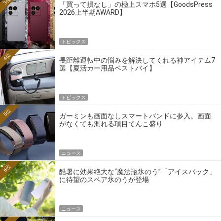
3位
「買って損なし」の極上スマホ5選【GoodsPress
2026上半期AWARD】
トピックス
4位
長距離運転中の悩みを解決してくれる神アイテム7
選【夏活カー用品ベストバイ】
トピックス
5位
ガーミンも画面なしスマートバンドに参入。画面
がなくても測れる項目てんこ盛り
ニュース
6位
酷暑に効果絶大な“魔法瓶氷のう”「アイスパック」
に待望のスペア氷のうが登場
ニュース