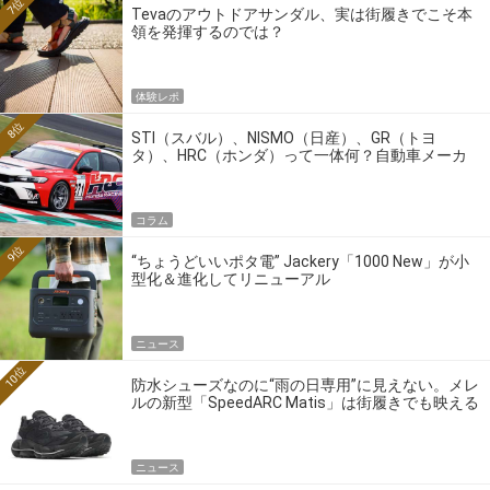
7位
Tevaのアウトドアサンダル、実は街履きでこそ本
領を発揮するのでは？
体験レポ
8位
STI（スバル）、NISMO（日産）、GR（トヨ
タ）、HRC（ホンダ）って一体何？自動車メーカ
ーの4大ワークスブランドを探る
コラム
9位
“ちょうどいいポタ電” Jackery「1000 New」が小
型化＆進化してリニューアル
ニュース
10位
防水シューズなのに“雨の日専用”に見えない。メレ
ルの新型「SpeedARC Matis」は街履きでも映える
ニュース