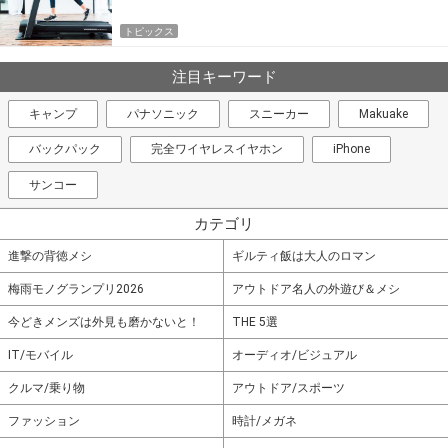
トピックス
注目キーワード
キャンプ
パナソニック
スニーカー
Makuake
バックパック
完全ワイヤレスイヤホン
iPhone
サンコー
カテゴリ
進撃の背徳メシ
ギルティ飯は大人のロマン
梅雨モノグランプリ2026
アウトドア名人の外遊び＆メシ
今どきメンズは外見も磨かないと！
THE 5選
IT/モバイル
オーディオ/ビジュアル
クルマ/乗り物
アウトドア/スポーツ
ファッション
時計/メガネ