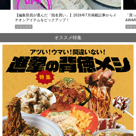
らイ
「買って損なし」の極上スマホ5選【GoodsPress 2026上半期
薄着に
AWARD】
SHO
トピックス
PR
オススメ特集