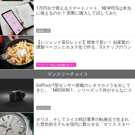
1万円台で買えるスマートノート、NEWYESは本当
に使えるのか？ 実際に購入して試してみた
体験レポ
【レジェンド直伝レシピ】簡単で旨い！ 自家製の
燻製ベーコンとホタテ缶で作る、3ステップのワン
パン飯
アウトドア名人の外遊び＆メシ
マンスリーチョイス
GoProが1型センサー搭載のシネマカメラを出して
きた。「MISSION 1」シリーズって何がそんなにス
ゴいの？
ニュース
オリス、そしてスイス時計業界の転換点で生まれ
た歴史的モデルを現代に甦らせる「オリス スター
エディション」