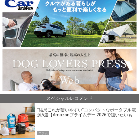
スペシャルレコメンド
“結局これが使いやすい”コンパクトなポータブル電
源5選【Amazonプライムデー 2026で狙いたいも
の】
コラム