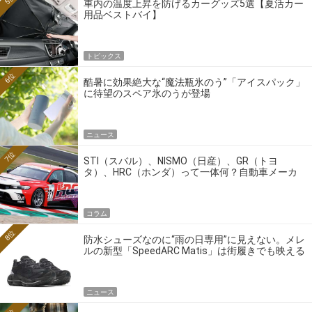
車内の温度上昇を防げるカーグッズ5選【夏活カー
用品ベストバイ】
トピックス
6位
酷暑に効果絶大な“魔法瓶氷のう”「アイスパック」
に待望のスペア氷のうが登場
ニュース
7位
STI（スバル）、NISMO（日産）、GR（トヨ
タ）、HRC（ホンダ）って一体何？自動車メーカ
ーの4大ワークスブランドを探る
コラム
8位
防水シューズなのに“雨の日専用”に見えない。メレ
ルの新型「SpeedARC Matis」は街履きでも映える
ニュース