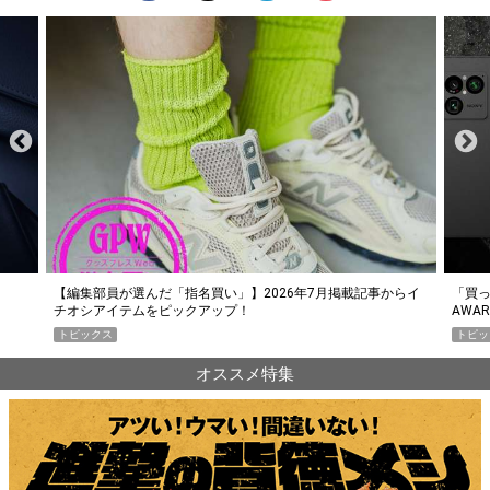
らイ
「買って損なし」の極上スマホ5選【GoodsPress 2026上半期
薄着に
AWARD】
SHO
トピックス
PR
オススメ特集