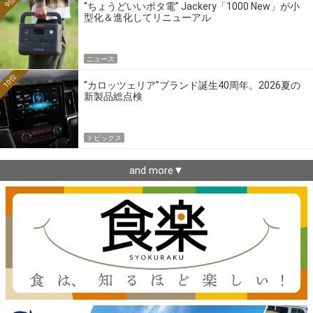
9位
“ちょうどいいポタ電” Jackery「1000 New」が小
型化＆進化してリニューアル
ニュース
10位
“カロッツェリア”ブランド誕生40周年。2026夏の
新製品総点検
トピックス
and more▼