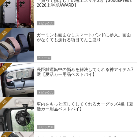
「買って損なし」の極上スマホ5選【GoodsPress
2026上半期AWARD】
トピックス
2位
ガーミンも画面なしスマートバンドに参入。画面
がなくても測れる項目てんこ盛り
ニュース
3位
長距離運転中の悩みを解決してくれる神アイテム7
選【夏活カー用品ベストバイ】
トピックス
4位
車内をもっと涼しくしてくれるカーグッズ4選【夏
活カー用品ベストバイ】
トピックス
5位