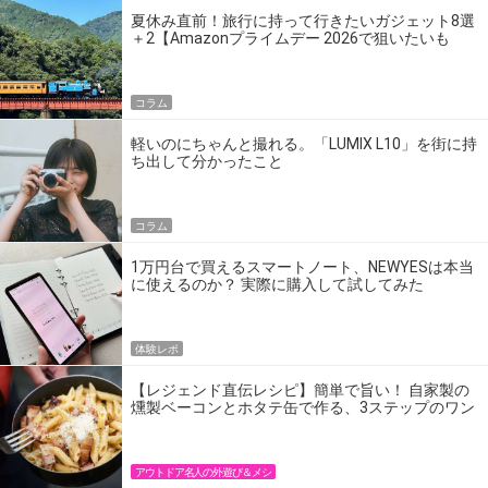
夏休み直前！旅行に持って行きたいガジェット8選
＋2【Amazonプライムデー 2026で狙いたいも
の】
コラム
軽いのにちゃんと撮れる。「LUMIX L10」を街に持
ち出して分かったこと
コラム
1万円台で買えるスマートノート、NEWYESは本当
に使えるのか？ 実際に購入して試してみた
体験レポ
【レジェンド直伝レシピ】簡単で旨い！ 自家製の
燻製ベーコンとホタテ缶で作る、3ステップのワン
パン飯
アウトドア名人の外遊び＆メシ