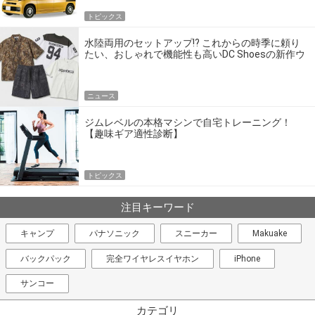
トピックス
水陸両用のセットアップ!? これからの時季に頼り
たい、おしゃれで機能性も高いDC Shoesの新作ウ
エア
ニュース
ジムレベルの本格マシンで自宅トレーニング！
【趣味ギア適性診断】
トピックス
注目キーワード
キャンプ
パナソニック
スニーカー
Makuake
バックパック
完全ワイヤレスイヤホン
iPhone
サンコー
カテゴリ