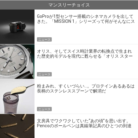
マンスリーチョイス
GoProが1型センサー搭載のシネマカメラを出して
きた。「MISSION 1」シリーズって何がそんなにス
ゴいの？
ニュース
オリス、そしてスイス時計業界の転換点で生まれ
た歴史的モデルを現代に甦らせる「オリス スター
エディション」
ニュース
粉まみれ、すくいづらい…。プロテインあるあるは
長柄のステンレススプーンで解消だ
ニュース
文房具でワクワクしていた“あの頃”を思い出す。
Pencoのボールペンは真鍮筆記具のひとつの到達
点だ