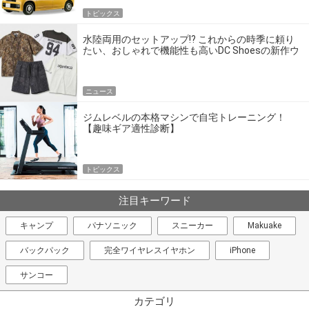
トピックス
水陸両用のセットアップ!? これからの時季に頼り
たい、おしゃれで機能性も高いDC Shoesの新作ウ
エア
ニュース
ジムレベルの本格マシンで自宅トレーニング！
【趣味ギア適性診断】
トピックス
注目キーワード
キャンプ
パナソニック
スニーカー
Makuake
バックパック
完全ワイヤレスイヤホン
iPhone
サンコー
カテゴリ