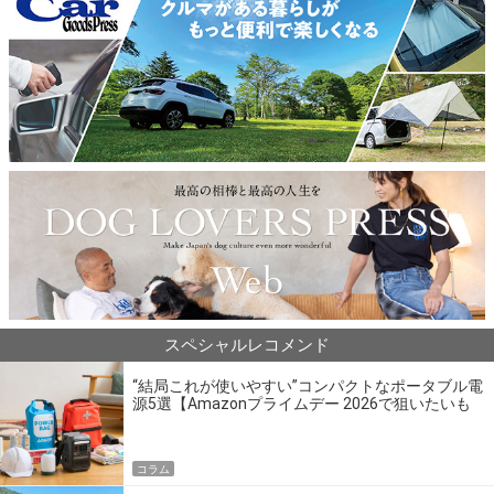
スペシャルレコメンド
“結局これが使いやすい”コンパクトなポータブル電
源5選【Amazonプライムデー 2026で狙いたいも
の】
コラム