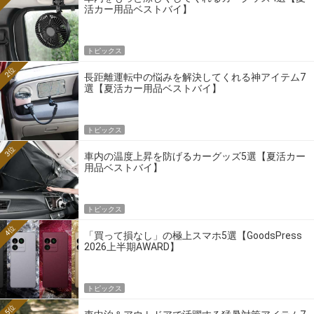
活カー用品ベストバイ】
トピックス
2位
長距離運転中の悩みを解決してくれる神アイテム7
選【夏活カー用品ベストバイ】
トピックス
3位
車内の温度上昇を防げるカーグッズ5選【夏活カー
用品ベストバイ】
トピックス
4位
「買って損なし」の極上スマホ5選【GoodsPress
2026上半期AWARD】
トピックス
5位