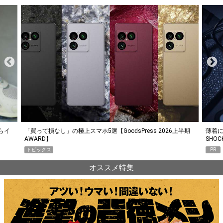
らイ
「買って損なし」の極上スマホ5選【GoodsPress 2026上半期
薄着に
AWARD】
SHO
トピックス
PR
オススメ特集