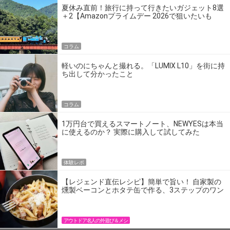
夏休み直前！旅行に持って行きたいガジェット8選
＋2【Amazonプライムデー 2026で狙いたいも
の】
コラム
軽いのにちゃんと撮れる。「LUMIX L10」を街に持
ち出して分かったこと
コラム
1万円台で買えるスマートノート、NEWYESは本当
に使えるのか？ 実際に購入して試してみた
体験レポ
【レジェンド直伝レシピ】簡単で旨い！ 自家製の
燻製ベーコンとホタテ缶で作る、3ステップのワン
パン飯
アウトドア名人の外遊び＆メシ