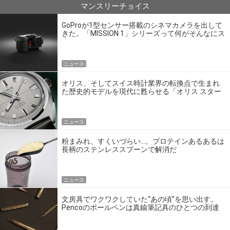
マンスリーチョイス
GoProが1型センサー搭載のシネマカメラを出して
きた。「MISSION 1」シリーズって何がそんなにス
ゴいの？
ニュース
オリス、そしてスイス時計業界の転換点で生まれ
た歴史的モデルを現代に甦らせる「オリス スター
エディション」
ニュース
粉まみれ、すくいづらい…。プロテインあるあるは
長柄のステンレススプーンで解消だ
ニュース
文房具でワクワクしていた“あの頃”を思い出す。
Pencoのボールペンは真鍮筆記具のひとつの到達
点だ