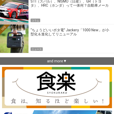
STI（スバル）、NISMO（日産）、GR（トヨ
タ）、HRC（ホンダ）って一体何？自動車メーカ
ーの4大ワークスブランドを探る
コラム
10位
“ちょうどいいポタ電” Jackery「1000 New」が小
型化＆進化してリニューアル
ニュース
and more▼