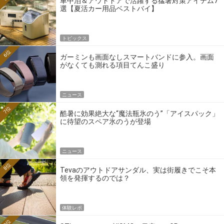
車中泊＆アウトドアで活躍する猛暑対策アイテム7
選【夏活カー用品ベストバイ】
トピックス
6位
ガーミンも画面なしスマートバンドに参入。画面
がなくても測れる項目てんこ盛り
ニュース
7位
酷暑に効果絶大な“魔法瓶氷のう”「アイスパック」
に待望のスペア氷のうが登場
ニュース
8位
Tevaのアウトドアサンダル、実は街履きでこそ本
領を発揮するのでは？
体験レポ
9位