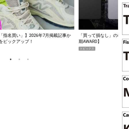
って損なし」の極上スマホ5選【GoodsPress 2026上半
薄着にな
WARD】
SHOCK
ックス
PR