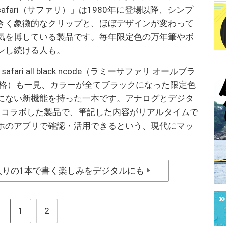
fari（サファリ）」は1980年に登場以降、シンプ
きく象徴的なクリップと、ほぼデザインが変わって
気を博している製品です。毎年限定色の万年筆やボ
ンし続ける人も。
ari all black ncode（ラミーサファリ オールブラ
価格）も一見、カラーが全てブラックになった限定色
にない新機能を持った一本です。アナログとデジタ
）とコラボした製品で、筆記した内容がリアルタイムで
ホのアプリで確認・活用できるという、現代にマッ
入りの1本で書く楽しみをデジタルにも
▶
1
2