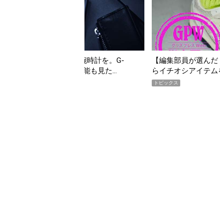
【編集部員が選んだ「指名買い」】2026年7月掲載記事か
「買
らイチオシアイテムをピックアップ！
期A
トピックス
トピ