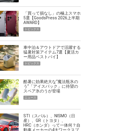
「買って損なし」の極上スマホ
5選【GoodsPress 2026上半期
AWARD】
トピックス
車中泊＆アウトドアで活躍する
猛暑対策アイテム7選【夏活カ
ー用品ベストバイ】
トピックス
酷暑に効果絶大な“魔法瓶氷の
う”「アイスパック」に待望の
スペア氷のうが登場
ニュース
STI（スバル）、NISMO（日
産）、GR（トヨタ）、
HRC（ホンダ）って一体何？自
動車メーカーの4大ワークスブ