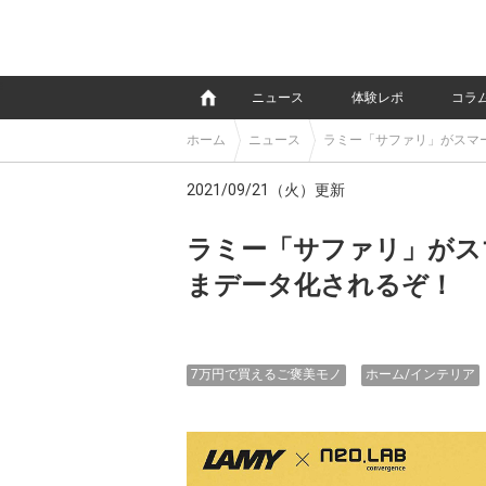
e
ニュース
体験レポ
コラ
ホーム
ニュース
ラミー「サファリ」がスマ
2021/09/21（火）更新
ラミー「サファリ」がス
まデータ化されるぞ！
7万円で買えるご褒美モノ
ホーム/インテリア