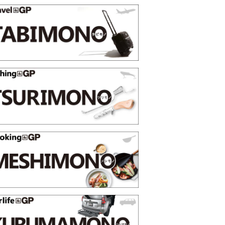
る季節の夏こそ“映える”タフな腕時計を。G-
【編集部員が選
「GRAVITYMASTER」は本当に機能も見た…
らイチオシア
トピックス