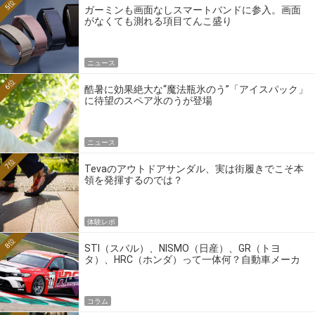
5位
ガーミンも画面なしスマートバンドに参入。画面
がなくても測れる項目てんこ盛り
ニュース
6位
酷暑に効果絶大な“魔法瓶氷のう”「アイスパック」
に待望のスペア氷のうが登場
ニュース
7位
Tevaのアウトドアサンダル、実は街履きでこそ本
領を発揮するのでは？
体験レポ
8位
STI（スバル）、NISMO（日産）、GR（トヨ
タ）、HRC（ホンダ）って一体何？自動車メーカ
ーの4大ワークスブランドを探る
コラム