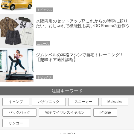
トピックス
水陸両用のセットアップ!? これからの時季に頼り
たい、おしゃれで機能性も高いDC Shoesの新作ウ
エア
ニュース
ジムレベルの本格マシンで自宅トレーニング！
【趣味ギア適性診断】
トピックス
注目キーワード
キャンプ
パナソニック
スニーカー
Makuake
バックパック
完全ワイヤレスイヤホン
iPhone
サンコー