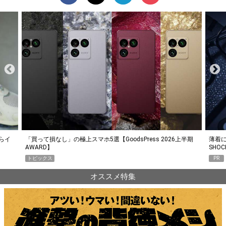
らイ
「買って損なし」の極上スマホ5選【GoodsPress 2026上半期
薄着に
AWARD】
SHO
トピックス
PR
オススメ特集