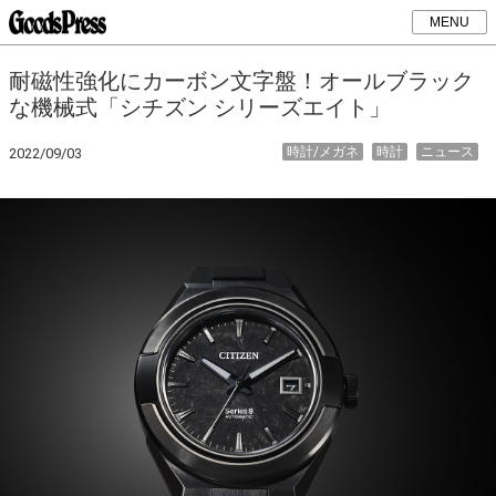
MENU
耐磁性強化にカーボン文字盤！オールブラック
な機械式「シチズン シリーズエイト」
時計/メガネ
時計
ニュース
2022/09/03