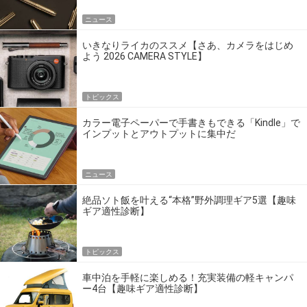
ニュース
いきなりライカのススメ【さあ、カメラをはじめ
よう 2026 CAMERA STYLE】
トピックス
カラー電子ペーパーで手書きもできる「Kindle」で
インプットとアウトプットに集中だ
ニュース
絶品ソト飯を叶える“本格”野外調理ギア5選【趣味
ギア適性診断】
トピックス
車中泊を手軽に楽しめる！充実装備の軽キャンパ
ー4台【趣味ギア適性診断】