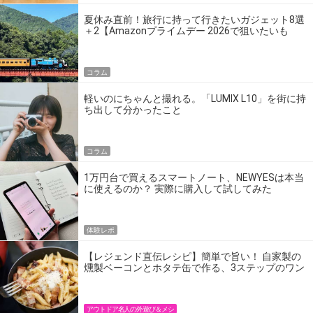
夏休み直前！旅行に持って行きたいガジェット8選
＋2【Amazonプライムデー 2026で狙いたいも
の】
コラム
軽いのにちゃんと撮れる。「LUMIX L10」を街に持
ち出して分かったこと
コラム
1万円台で買えるスマートノート、NEWYESは本当
に使えるのか？ 実際に購入して試してみた
体験レポ
【レジェンド直伝レシピ】簡単で旨い！ 自家製の
燻製ベーコンとホタテ缶で作る、3ステップのワン
パン飯
アウトドア名人の外遊び＆メシ