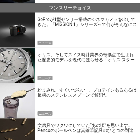
マンスリーチョイス
GoProが1型センサー搭載のシネマカメラを出して
きた。「MISSION 1」シリーズって何がそんなにス
ゴいの？
ニュース
オリス、そしてスイス時計業界の転換点で生まれ
た歴史的モデルを現代に甦らせる「オリス スター
エディション」
ニュース
粉まみれ、すくいづらい…。プロテインあるあるは
長柄のステンレススプーンで解消だ
ニュース
文房具でワクワクしていた“あの頃”を思い出す。
Pencoのボールペンは真鍮筆記具のひとつの到達
点だ