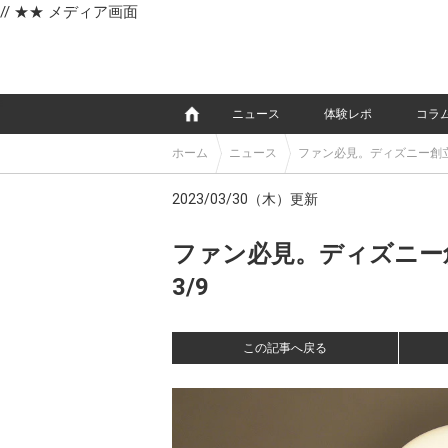
// ★★ メディア画面
e
ニュース
体験レポ
コラ
ホーム
ニュース
ファン必見。ディズニー創
2023/03/30（木）更新
ファン必見。ディズニー
3/9
この記事へ戻る