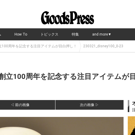
ム
How To
トピックス
特集
and more▼
立100周年を記念する注目アイテムが目白押し！
230321_disney100_0-23
創立100周年を記念する注目アイテムが目
◁ 前の画像
次の画像 ▷