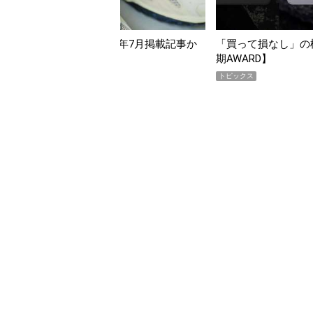
なし」の極上スマホ5選【GoodsPress 2026上半
【編集部員が選
D】
らイチオシア
トピックス