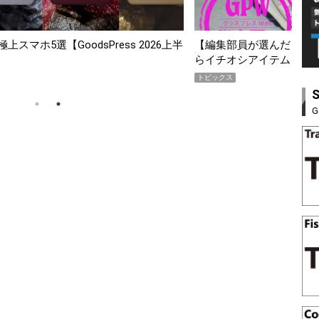
んだ「指名買い」】2026年7月掲載記事か
「買って損なし」の極上
イテムをピックアップ！
期AWARD】
トピックス
G