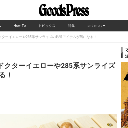
ム
How To
トピックス
特集
and more▼
ドクターイエローや285系サンライズの鉄道アイテムが気になる！
形ドクターイエローや285系サンライズ
る！