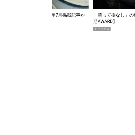
って損なし」の極上スマホ5選【GoodsPress 2026上半
【編集部員
WARD】
らイチオ
クス
トピックス