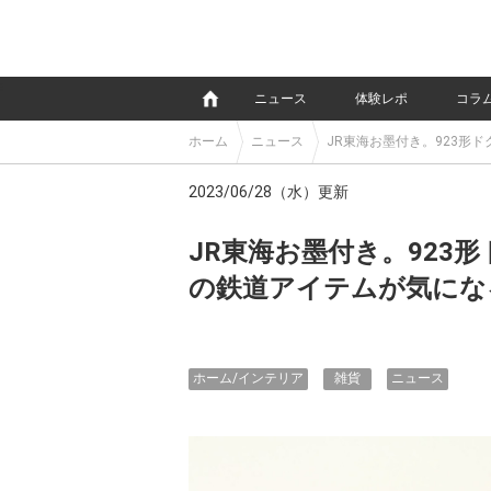
e
ニュース
体験レポ
コラ
ホーム
ニュース
JR東海お墨付き。923形
2023/06/28（水）更新
JR東海お墨付き。923
の鉄道アイテムが気にな
ホーム/インテリア
雑貨
ニュース