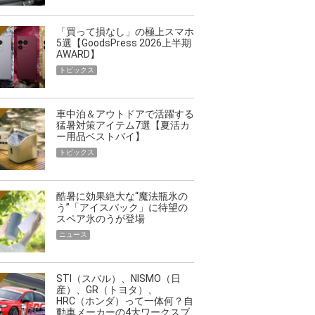
「買って損なし」の極上スマホ
5選【GoodsPress 2026上半期
AWARD】
トピックス
車中泊＆アウトドアで活躍する
猛暑対策アイテム7選【夏活カ
ー用品ベストバイ】
トピックス
酷暑に効果絶大な“魔法瓶氷の
う”「アイスパック」に待望の
スペア氷のうが登場
ニュース
STI（スバル）、NISMO（日
産）、GR（トヨタ）、
HRC（ホンダ）って一体何？自
動車メーカーの4大ワークスブ