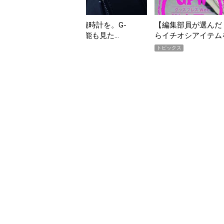
夏こそ“映える”タフな腕時計を。G-
【編集部員が選んだ「
VITYMASTER」は本当に機能も見た…
らイチオシアイテム
トピックス