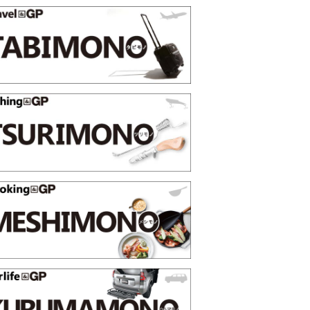
選【GoodsPress 2026上半
薄着になる季節の夏こそ“映える
SHOCK「GRAVITYMASTER
PR