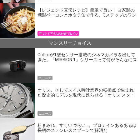
【レジェンド直伝レシピ】簡単で旨い！ 自家製の
燻製ベーコンとホタテ缶で作る、3ステップのワン
パン飯
アウトドア名人の外遊び＆メシ
マンスリーチョイス
GoProが1型センサー搭載のシネマカメラを出して
きた。「MISSION 1」シリーズって何がそんなにス
ゴいの？
ニュース
オリス、そしてスイス時計業界の転換点で生まれ
た歴史的モデルを現代に甦らせる「オリス スター
エディション」
ニュース
粉まみれ、すくいづらい…。プロテインあるあるは
長柄のステンレススプーンで解消だ