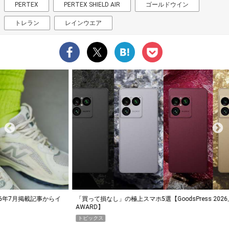
PERTEX
PERTEX SHIELD AIR
ゴールドウイン
トレラン
レインウエア
らイ
「買って損なし」の極上スマホ5選【GoodsPress 2026上半期
薄着に
AWARD】
SHO
トピックス
PR