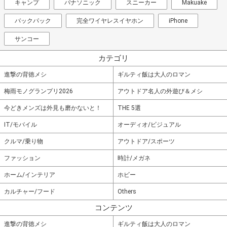
キャンプ
パナソニック
スニーカー
Makuake
バックパック
完全ワイヤレスイヤホン
iPhone
サンコー
カテゴリ
進撃の背徳メシ
ギルティ飯は大人のロマン
梅雨モノグランプリ2026
アウトドア名人の外遊び＆メシ
今どきメンズは外見も磨かないと！
THE 5選
IT/モバイル
オーディオ/ビジュアル
クルマ/乗り物
アウトドア/スポーツ
ファッション
時計/メガネ
ホーム/インテリア
ホビー
カルチャー/フード
Others
コンテンツ
進撃の背徳メシ
ギルティ飯は大人のロマン