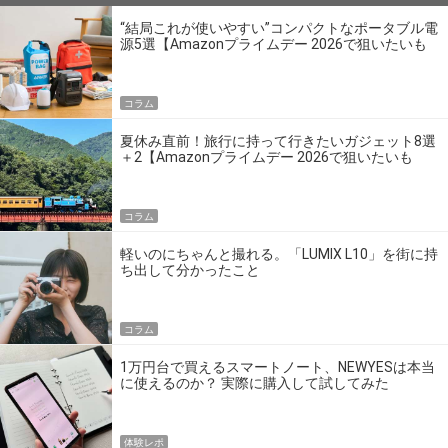
“結局これが使いやすい”コンパクトなポータブル電
源5選【Amazonプライムデー 2026で狙いたいも
の】
コラム
夏休み直前！旅行に持って行きたいガジェット8選
＋2【Amazonプライムデー 2026で狙いたいも
の】
コラム
軽いのにちゃんと撮れる。「LUMIX L10」を街に持
ち出して分かったこと
コラム
1万円台で買えるスマートノート、NEWYESは本当
に使えるのか？ 実際に購入して試してみた
体験レポ