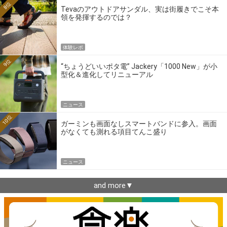
8位
Tevaのアウトドアサンダル、実は街履きでこそ本
領を発揮するのでは？
体験レポ
9位
“ちょうどいいポタ電” Jackery「1000 New」が小
型化＆進化してリニューアル
ニュース
10位
ガーミンも画面なしスマートバンドに参入。画面
がなくても測れる項目てんこ盛り
ニュース
and more▼