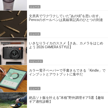
ニュース
文房具でワクワクしていた“あの頃”を思い出す。
Pencoのボールペンは真鍮筆記具のひとつの到達
点だ
ニュース
いきなりライカのススメ【さあ、カメラをはじめ
よう 2026 CAMERA STYLE】
トピックス
カラー電子ペーパーで手書きもできる「Kindle」で
インプットとアウトプットに集中だ
ニュース
絶品ソト飯を叶える“本格”野外調理ギア5選【趣味
ギア適性診断】