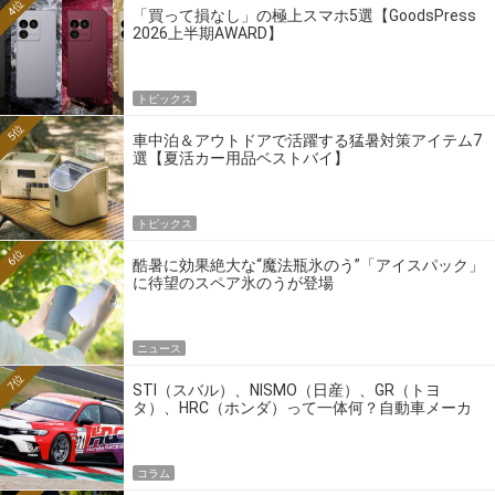
4位
「買って損なし」の極上スマホ5選【GoodsPress
2026上半期AWARD】
トピックス
5位
車中泊＆アウトドアで活躍する猛暑対策アイテム7
選【夏活カー用品ベストバイ】
トピックス
6位
酷暑に効果絶大な“魔法瓶氷のう”「アイスパック」
に待望のスペア氷のうが登場
ニュース
7位
STI（スバル）、NISMO（日産）、GR（トヨ
タ）、HRC（ホンダ）って一体何？自動車メーカ
ーの4大ワークスブランドを探る
コラム