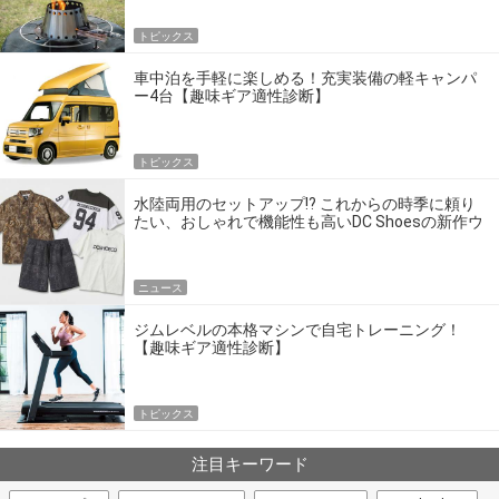
トピックス
車中泊を手軽に楽しめる！充実装備の軽キャンパ
ー4台【趣味ギア適性診断】
トピックス
水陸両用のセットアップ!? これからの時季に頼り
たい、おしゃれで機能性も高いDC Shoesの新作ウ
エア
ニュース
ジムレベルの本格マシンで自宅トレーニング！
【趣味ギア適性診断】
トピックス
注目キーワード