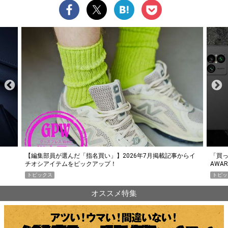
らイ
「買って損なし」の極上スマホ5選【GoodsPress 2026上半期
薄着に
AWARD】
SHO
トピックス
PR
オススメ特集