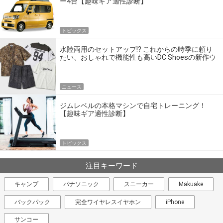
ー4台【趣味ギア適性診断】
トピックス
水陸両用のセットアップ!? これからの時季に頼り
たい、おしゃれで機能性も高いDC Shoesの新作ウ
エア
ニュース
ジムレベルの本格マシンで自宅トレーニング！
【趣味ギア適性診断】
トピックス
注目キーワード
キャンプ
パナソニック
スニーカー
Makuake
バックパック
完全ワイヤレスイヤホン
iPhone
サンコー