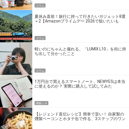
コラム
夏休み直前！旅行に持って行きたいガジェット8選
＋2【Amazonプライムデー 2026で狙いたいも
の】
コラム
軽いのにちゃんと撮れる。「LUMIX L10」を街に持
ち出して分かったこと
コラム
1万円台で買えるスマートノート、NEWYESは本当
に使えるのか？ 実際に購入して試してみた
体験レポ
【レジェンド直伝レシピ】簡単で旨い！ 自家製の
燻製ベーコンとホタテ缶で作る、3ステップのワン
パン飯