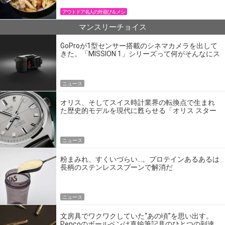
アウトドア名人の外遊び＆メシ
マンスリーチョイス
GoProが1型センサー搭載のシネマカメラを出して
きた。「MISSION 1」シリーズって何がそんなにス
ゴいの？
ニュース
オリス、そしてスイス時計業界の転換点で生まれ
た歴史的モデルを現代に甦らせる「オリス スター
エディション」
ニュース
粉まみれ、すくいづらい…。プロテインあるあるは
長柄のステンレススプーンで解消だ
ニュース
文房具でワクワクしていた“あの頃”を思い出す。
Pencoのボールペンは真鍮筆記具のひとつの到達