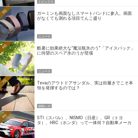
トピックス
5位
ガーミンも画面なしスマートバンドに参入。画面
がなくても測れる項目てんこ盛り
ニュース
6位
酷暑に効果絶大な“魔法瓶氷のう”「アイスパック」
に待望のスペア氷のうが登場
ニュース
7位
Tevaのアウトドアサンダル、実は街履きでこそ本
領を発揮するのでは？
体験レポ
8位
STI（スバル）、NISMO（日産）、GR（トヨ
タ）、HRC（ホンダ）って一体何？自動車メーカ
ーの4大ワークスブランドを探る