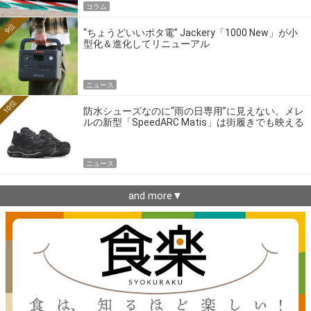
コラム
9位
“ちょうどいいポタ電” Jackery「1000 New」が小
型化＆進化してリニューアル
ニュース
10位
防水シューズなのに“雨の日専用”に見えない。メレ
ルの新型「SpeedARC Matis」は街履きでも映える
ニュース
and more▼