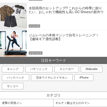
水陸両用のセットアップ!? これからの時季に頼り
たい、おしゃれで機能性も高いDC Shoesの新作ウ
エア
ニュース
ジムレベルの本格マシンで自宅トレーニング！
【趣味ギア適性診断】
トピックス
注目キーワード
キャンプ
パナソニック
スニーカー
Makuake
バックパック
完全ワイヤレスイヤホン
iPhone
サンコー
カテゴリ
進撃の背徳メシ
ギルティ飯は大人のロマン