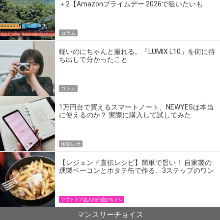
＋2【Amazonプライムデー 2026で狙いたいも
の】
コラム
軽いのにちゃんと撮れる。「LUMIX L10」を街に持
ち出して分かったこと
コラム
1万円台で買えるスマートノート、NEWYESは本当
に使えるのか？ 実際に購入して試してみた
体験レポ
【レジェンド直伝レシピ】簡単で旨い！ 自家製の
燻製ベーコンとホタテ缶で作る、3ステップのワン
パン飯
アウトドア名人の外遊び＆メシ
マンスリーチョイス