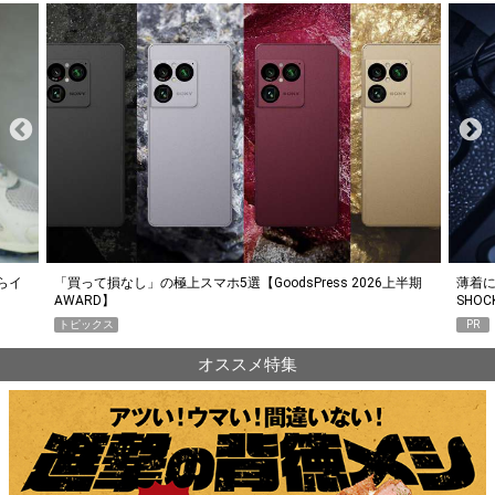
らイ
「買って損なし」の極上スマホ5選【GoodsPress 2026上半期
薄着に
AWARD】
SHO
トピックス
PR
オススメ特集