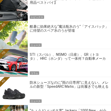
用品ベストバイ】
トピックス
6位
酷暑に効果絶大な“魔法瓶氷のう”「アイスパック」
に待望のスペア氷のうが登場
ニュース
7位
STI（スバル）、NISMO（日産）、GR（トヨ
タ）、HRC（ホンダ）って一体何？自動車メーカ
ーの4大ワークスブランドを探る
コラム
8位
防水シューズなのに“雨の日専用”に見えない。メレ
ルの新型「SpeedARC Matis」は街履きでも映える
ニュース
9位
“ちょうどいいポタ電” Jackery「1000 New」が小