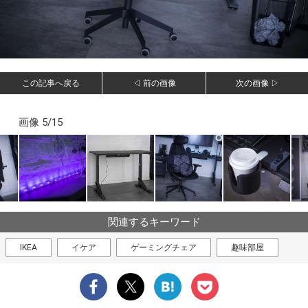
この記事へ戻る
◁ 前の画像
次の画像 ▷
画像 5/15
関連するキーワード
IKEA
イケア
ゲーミングチェア
趣味部屋