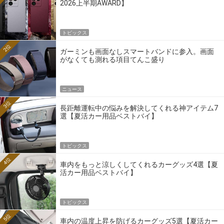
2026上半期AWARD】
トピックス
2位
ガーミンも画面なしスマートバンドに参入。画面
がなくても測れる項目てんこ盛り
ニュース
3位
長距離運転中の悩みを解決してくれる神アイテム7
選【夏活カー用品ベストバイ】
トピックス
4位
車内をもっと涼しくしてくれるカーグッズ4選【夏
活カー用品ベストバイ】
トピックス
5位
車内の温度上昇を防げるカーグッズ5選【夏活カー