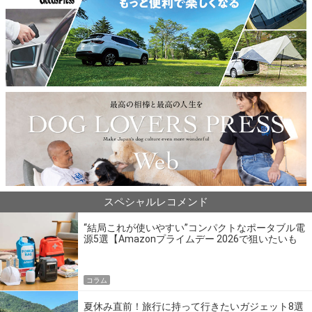
スペシャルレコメンド
“結局これが使いやすい”コンパクトなポータブル電
源5選【Amazonプライムデー 2026で狙いたいも
の】
コラム
夏休み直前！旅行に持って行きたいガジェット8選