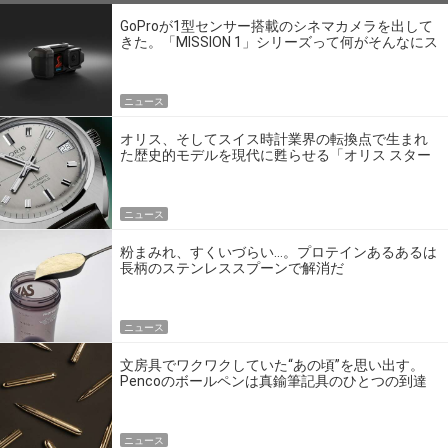
GoProが1型センサー搭載のシネマカメラを出して
きた。「MISSION 1」シリーズって何がそんなにス
ゴいの？
ニュース
オリス、そしてスイス時計業界の転換点で生まれ
た歴史的モデルを現代に甦らせる「オリス スター
エディション」
ニュース
粉まみれ、すくいづらい…。プロテインあるあるは
長柄のステンレススプーンで解消だ
ニュース
文房具でワクワクしていた“あの頃”を思い出す。
Pencoのボールペンは真鍮筆記具のひとつの到達
点だ
ニュース