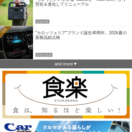
型化＆進化してリニューアル
ニュース
10位
“カロッツェリア”ブランド誕生40周年。2026夏の
新製品総点検
トピックス
and more▼