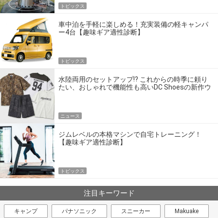
トピックス
車中泊を手軽に楽しめる！充実装備の軽キャンパ
ー4台【趣味ギア適性診断】
トピックス
水陸両用のセットアップ!? これからの時季に頼り
たい、おしゃれで機能性も高いDC Shoesの新作ウ
エア
ニュース
ジムレベルの本格マシンで自宅トレーニング！
【趣味ギア適性診断】
トピックス
注目キーワード
キャンプ
パナソニック
スニーカー
Makuake