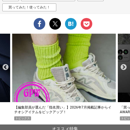
買ってみた！使ってみた！
らイ
「買って損なし」の極上スマホ5選【GoodsPress 2026上半期
薄着に
AWARD】
SHO
トピックス
PR
オススメ特集