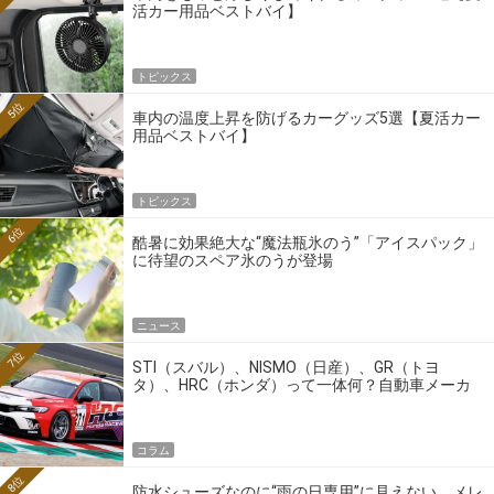
活カー用品ベストバイ】
トピックス
5位
車内の温度上昇を防げるカーグッズ5選【夏活カー
用品ベストバイ】
トピックス
6位
酷暑に効果絶大な“魔法瓶氷のう”「アイスパック」
に待望のスペア氷のうが登場
ニュース
7位
STI（スバル）、NISMO（日産）、GR（トヨ
タ）、HRC（ホンダ）って一体何？自動車メーカ
ーの4大ワークスブランドを探る
コラム
8位
防水シューズなのに“雨の日専用”に見えない。メレ