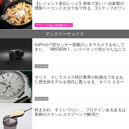
【レジェンド直伝レシピ】簡単で旨い！ 自家製の
燻製ベーコンとホタテ缶で作る、3ステップのワン
パン飯
アウトドア名人の外遊び＆メシ
マンスリーチョイス
GoProが1型センサー搭載のシネマカメラを出して
きた。「MISSION 1」シリーズって何がそんなにス
ゴいの？
ニュース
オリス、そしてスイス時計業界の転換点で生まれ
た歴史的モデルを現代に甦らせる「オリス スター
エディション」
ニュース
粉まみれ、すくいづらい…。プロテインあるあるは
長柄のステンレススプーンで解消だ