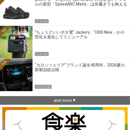
ルの新型「SpeedARC Matis」は街履きでも映える
ニュース
9位
“ちょうどいいポタ電” Jackery「1000 New」が小
型化＆進化してリニューアル
ニュース
10位
“カロッツェリア”ブランド誕生40周年。2026夏の
新製品総点検
トピックス
and more▼