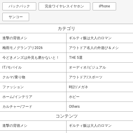
バックパック
完全ワイヤレスイヤホン
iPhone
サンコー
カテゴリ
進撃の背徳メシ
ギルティ飯は大人のロマン
梅雨モノグランプリ2026
アウトドア名人の外遊び＆メシ
今どきメンズは外見も磨かないと！
THE 5選
IT/モバイル
オーディオ/ビジュアル
クルマ/乗り物
アウトドア/スポーツ
ファッション
時計/メガネ
ホーム/インテリア
ホビー
カルチャー/フード
Others
コンテンツ
進撃の背徳メシ
ギルティ飯は大人のロマン