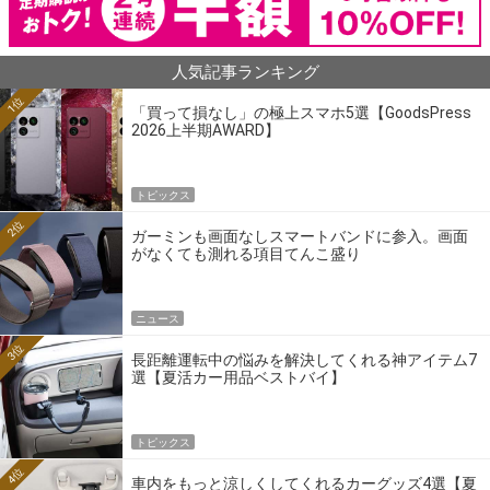
人気記事ランキング
1位
「買って損なし」の極上スマホ5選【GoodsPress
2026上半期AWARD】
トピックス
2位
ガーミンも画面なしスマートバンドに参入。画面
がなくても測れる項目てんこ盛り
ニュース
3位
長距離運転中の悩みを解決してくれる神アイテム7
選【夏活カー用品ベストバイ】
トピックス
4位
車内をもっと涼しくしてくれるカーグッズ4選【夏