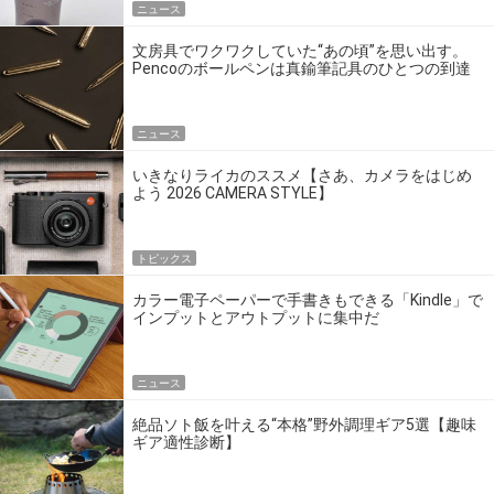
ニュース
文房具でワクワクしていた“あの頃”を思い出す。
Pencoのボールペンは真鍮筆記具のひとつの到達
点だ
ニュース
いきなりライカのススメ【さあ、カメラをはじめ
よう 2026 CAMERA STYLE】
トピックス
カラー電子ペーパーで手書きもできる「Kindle」で
インプットとアウトプットに集中だ
ニュース
絶品ソト飯を叶える“本格”野外調理ギア5選【趣味
ギア適性診断】