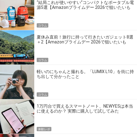
“結局これが使いやすい”コンパクトなポータブル電
源5選【Amazonプライムデー 2026で狙いたいも
の】
コラム
夏休み直前！旅行に持って行きたいガジェット8選
＋2【Amazonプライムデー 2026で狙いたいも
の】
コラム
軽いのにちゃんと撮れる。「LUMIX L10」を街に持
ち出して分かったこと
コラム
1万円台で買えるスマートノート、NEWYESは本当
に使えるのか？ 実際に購入して試してみた
体験レポ