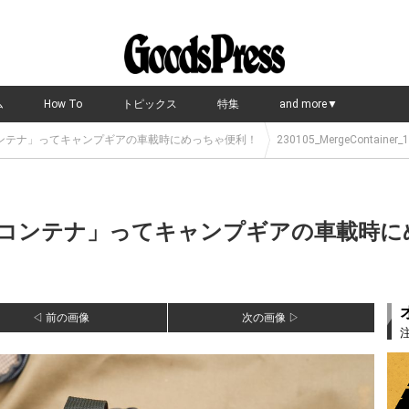
ム
How To
トピックス
特集
and more▼
ンテナ」ってキャンプギアの車載時にめっちゃ便利！
230105_MergeContainer_
コンテナ」ってキャンプギアの車載時に
◁ 前の画像
次の画像 ▷