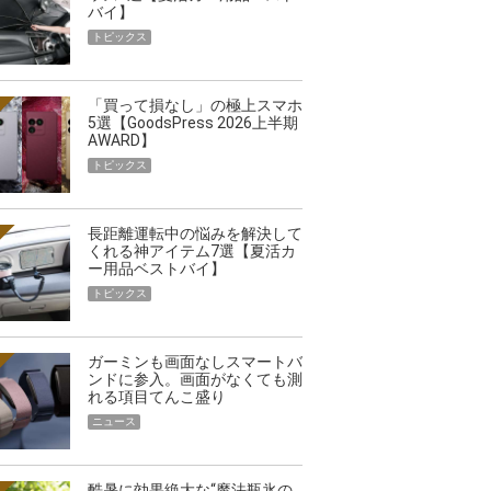
バイ】
トピックス
「買って損なし」の極上スマホ
5選【GoodsPress 2026上半期
AWARD】
トピックス
長距離運転中の悩みを解決して
くれる神アイテム7選【夏活カ
ー用品ベストバイ】
トピックス
ガーミンも画面なしスマートバ
ンドに参入。画面がなくても測
れる項目てんこ盛り
ニュース
酷暑に効果絶大な“魔法瓶氷の