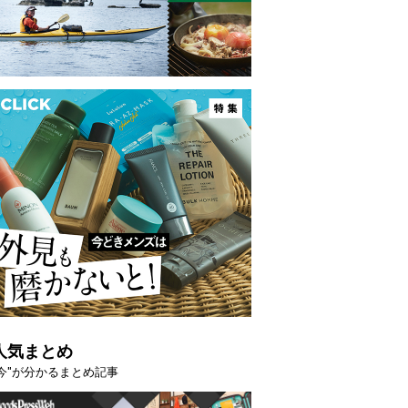
映える”タフな腕時計を。G-
【編集部員が選んだ「指名買い」
STER」は本当に機能も見た…
らイチオシアイテムをピックア
人気まとめ
"今"が分かるまとめ記事
トピックス