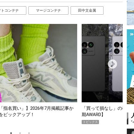
フトコンテナ
マージコンテナ
田中文金属
スマホ5選【GoodsPress 2026上半
薄着になる季節の夏こそ“
SHOCK「GRAVITYMA
PR