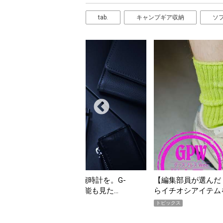
tab.
キャンプギア収納
ソ
んだ「指名買い」】2026年7月掲載記事か
「買って損なし」の極上
イテムをピックアップ！
期AWARD】
トピックス