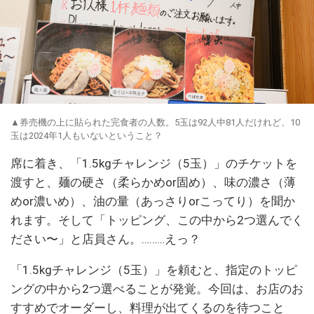
▲券売機の上に貼られた完食者の人数。5玉は92人中81人だけれど、10
玉は2024年1人もいないということ？
席に着き、「1.5kgチャレンジ（5玉）」のチケットを
渡すと、麺の硬さ（柔らかめor固め）、味の濃さ（薄
めor濃いめ）、油の量（あっさりorこってり）を聞か
れます。そして「トッピング、この中から2つ選んでく
ださい〜」と店員さん。………えっ？
「1.5kgチャレンジ（5玉）」を頼むと、指定のトッピ
ングの中から2つ選べることが発覚。今回は、お店のお
すすめでオーダーし、料理が出てくるのを待つこと