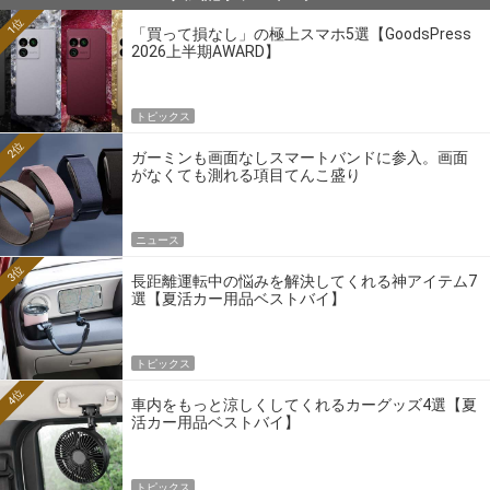
1位
「買って損なし」の極上スマホ5選【GoodsPress
2026上半期AWARD】
トピックス
2位
ガーミンも画面なしスマートバンドに参入。画面
がなくても測れる項目てんこ盛り
ニュース
3位
長距離運転中の悩みを解決してくれる神アイテム7
選【夏活カー用品ベストバイ】
トピックス
4位
車内をもっと涼しくしてくれるカーグッズ4選【夏
活カー用品ベストバイ】
トピックス