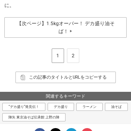
に。
【次ページ】1.5kgオーバー！ デカ盛り油そ
ば！
▶
1
2
この記事のタイトルとURLをコピーする
関連するキーワード
“デカ盛り”発見伝！
デカ盛り
ラーメン
油そば
陣矢 東京油そば伝承館 上野の陣