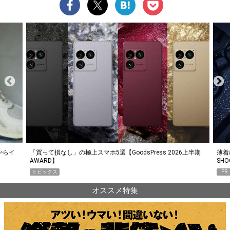
らイ
「買って損なし」の極上スマホ5選【GoodsPress 2026上半期
薄着に
AWARD】
SHO
トピックス
PR
オススメ特集