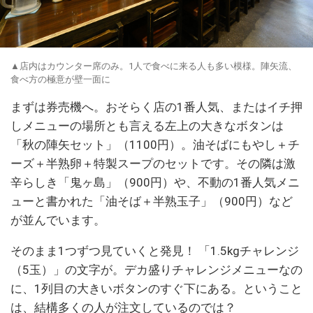
▲店内はカウンター席のみ。1人で食べに来る人も多い模様。陣矢流、
食べ方の極意が壁一面に
まずは券売機へ。おそらく店の1番人気、またはイチ押
しメニューの場所とも言える左上の大きなボタンは
「秋の陣矢セット」（1100円）。油そばにもやし＋チ
ーズ＋半熟卵＋特製スープのセットです。その隣は激
辛らしき「鬼ヶ島」（900円）や、不動の1番人気メニ
ューと書かれた「油そば＋半熟玉子」（900円）など
が並んでいます。
そのまま1つずつ見ていくと発見！ 「1.5kgチャレンジ
（5玉）」の文字が。デカ盛りチャレンジメニューなの
に、1列目の大きいボタンのすぐ下にある。ということ
は、結構多くの人が注文しているのでは？