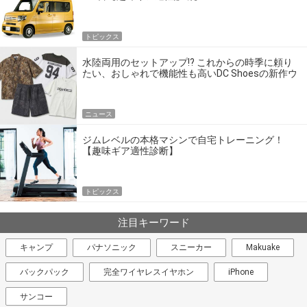
トピックス
水陸両用のセットアップ!? これからの時季に頼り
たい、おしゃれで機能性も高いDC Shoesの新作ウ
エア
ニュース
ジムレベルの本格マシンで自宅トレーニング！
【趣味ギア適性診断】
トピックス
注目キーワード
キャンプ
パナソニック
スニーカー
Makuake
バックパック
完全ワイヤレスイヤホン
iPhone
サンコー