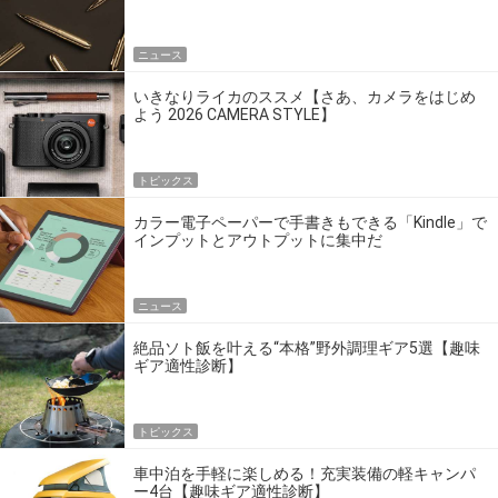
点だ
ニュース
いきなりライカのススメ【さあ、カメラをはじめ
よう 2026 CAMERA STYLE】
トピックス
カラー電子ペーパーで手書きもできる「Kindle」で
インプットとアウトプットに集中だ
ニュース
絶品ソト飯を叶える“本格”野外調理ギア5選【趣味
ギア適性診断】
トピックス
車中泊を手軽に楽しめる！充実装備の軽キャンパ
ー4台【趣味ギア適性診断】