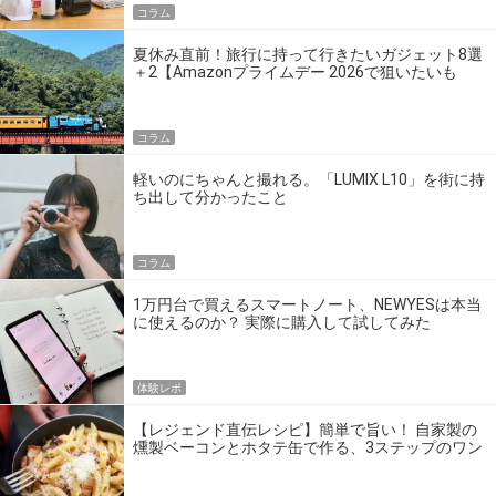
コラム
夏休み直前！旅行に持って行きたいガジェット8選
＋2【Amazonプライムデー 2026で狙いたいも
の】
コラム
軽いのにちゃんと撮れる。「LUMIX L10」を街に持
ち出して分かったこと
コラム
1万円台で買えるスマートノート、NEWYESは本当
に使えるのか？ 実際に購入して試してみた
体験レポ
【レジェンド直伝レシピ】簡単で旨い！ 自家製の
燻製ベーコンとホタテ缶で作る、3ステップのワン
パン飯