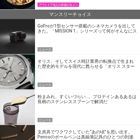
アウトドア名人の外遊び＆メシ
マンスリーチョイス
GoProが1型センサー搭載のシネマカメラを出して
きた。「MISSION 1」シリーズって何がそんなにス
ゴいの？
ニュース
オリス、そしてスイス時計業界の転換点で生まれ
た歴史的モデルを現代に甦らせる「オリス スター
エディション」
ニュース
粉まみれ、すくいづらい…。プロテインあるあるは
長柄のステンレススプーンで解消だ
ニュース
文房具でワクワクしていた“あの頃”を思い出す。
Pencoのボールペンは真鍮筆記具のひとつの到達