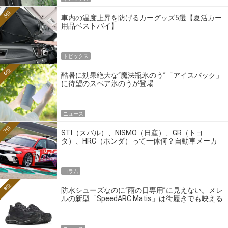
5位
車内の温度上昇を防げるカーグッズ5選【夏活カー
用品ベストバイ】
トピックス
6位
酷暑に効果絶大な“魔法瓶氷のう”「アイスパック」
に待望のスペア氷のうが登場
ニュース
7位
STI（スバル）、NISMO（日産）、GR（トヨ
タ）、HRC（ホンダ）って一体何？自動車メーカ
ーの4大ワークスブランドを探る
コラム
8位
防水シューズなのに“雨の日専用”に見えない。メレ
ルの新型「SpeedARC Matis」は街履きでも映える