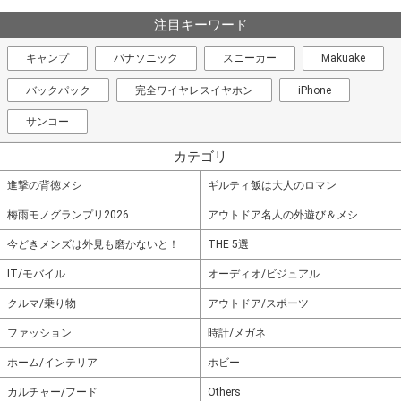
注目キーワード
キャンプ
パナソニック
スニーカー
Makuake
バックパック
完全ワイヤレスイヤホン
iPhone
サンコー
カテゴリ
進撃の背徳メシ
ギルティ飯は大人のロマン
梅雨モノグランプリ2026
アウトドア名人の外遊び＆メシ
今どきメンズは外見も磨かないと！
THE 5選
IT/モバイル
オーディオ/ビジュアル
クルマ/乗り物
アウトドア/スポーツ
ファッション
時計/メガネ
ホーム/インテリア
ホビー
カルチャー/フード
Others