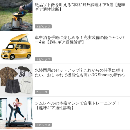
絶品ソト飯を叶える“本格”野外調理ギア5選【趣味
ギア適性診断】
トピックス
車中泊を手軽に楽しめる！充実装備の軽キャンパ
ー4台【趣味ギア適性診断】
トピックス
水陸両用のセットアップ!? これからの時季に頼り
たい、おしゃれで機能性も高いDC Shoesの新作ウ
エア
ニュース
ジムレベルの本格マシンで自宅トレーニング！
【趣味ギア適性診断】
トピックス