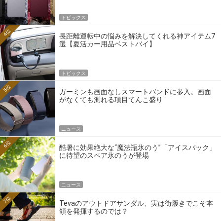
トピックス
4位
長距離運転中の悩みを解決してくれる神アイテム7
選【夏活カー用品ベストバイ】
トピックス
5位
ガーミンも画面なしスマートバンドに参入。画面
がなくても測れる項目てんこ盛り
ニュース
6位
酷暑に効果絶大な“魔法瓶氷のう”「アイスパック」
に待望のスペア氷のうが登場
ニュース
7位
Tevaのアウトドアサンダル、実は街履きでこそ本
領を発揮するのでは？