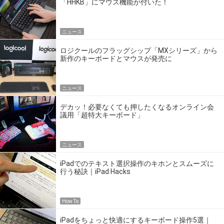
「HHKB」にマウス機能が付いた！
ニュース
ロジクールのフラッグシップ「MXシリーズ」から
新作のキーボードとマウスが発売に
ニュース
デカッ！必要なくても押したくなるオンライン会
議用「超特大キーボード」
ニュース
iPadでのテキスト選択操作のキホンとスムーズに
行う秘訣｜iPad Hacks
How To
iPadをちょっと快適にするキーボード操作5選｜