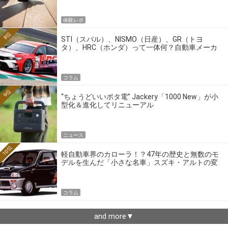
体験レポ
8位
STI（スバル）、NISMO（日産）、GR（トヨ
タ）、HRC（ホンダ）って一体何？自動車メーカ
ーの4大ワークスブランドを探る
コラム
9位
“ちょうどいいポタ電” Jackery「1000 New」が小
型化＆進化してリニューアル
ニュース
10位
軽自動車界のカローラ！？47年の歴史と無数のモ
デルを生んだ「小さな名車」スズキ・アルトの変
遷
コラム
and more▼