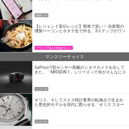
体験レポ
【レジェンド直伝レシピ】簡単で旨い！ 自家製の
燻製ベーコンとホタテ缶で作る、3ステップのワン
パン飯
アウトドア名人の外遊び＆メシ
マンスリーチョイス
GoProが1型センサー搭載のシネマカメラを出して
きた。「MISSION 1」シリーズって何がそんなにス
ゴいの？
ニュース
オリス、そしてスイス時計業界の転換点で生まれ
た歴史的モデルを現代に甦らせる「オリス スター
エディション」
ニュース