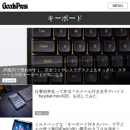
MENU
キーボード
JIS配列で慣れやすく、完全ワイヤレスでデスク上もすっきり。スマ
ートな分割キーボードが気になる
ニュース
仕事効率化って本当？ホイール付き左手デバイス
「Keydial mini K20」を試してみた
体験レポ
ミルスペックな「キーボード付きカバー」で子ど
もが使う無印iPadの使い勝手やタフさを強化！