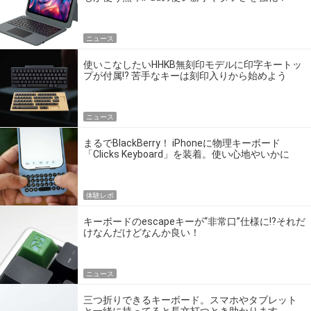
ニュース
使いこなしたいHHKB無刻印モデルに印字キートッ
プが付属!? 苦手なキーは刻印入りから始めよう
ニュース
まるでBlackBerry！ iPhoneに物理キーボード
「Clicks Keyboard」を装着。使い心地やいかに
体験レポ
キーボードのescapeキーが“非常口”仕様に!?それだ
けなんだけどなんか良い！
ニュース
三つ折りできるキーボード。スマホやタブレット