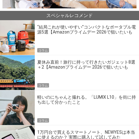
スペシャルレコメンド
“結局これが使いやすい”コンパクトなポータブル電
源5選【Amazonプライムデー 2026で狙いたいも
の】
コラム
夏休み直前！旅行に持って行きたいガジェット8選
＋2【Amazonプライムデー 2026で狙いたいも
の】
コラム
軽いのにちゃんと撮れる。「LUMIX L10」を街に持
ち出して分かったこと
コラム
1万円台で買えるスマートノート、NEWYESは本当
に使えるのか？ 実際に購入して試してみた