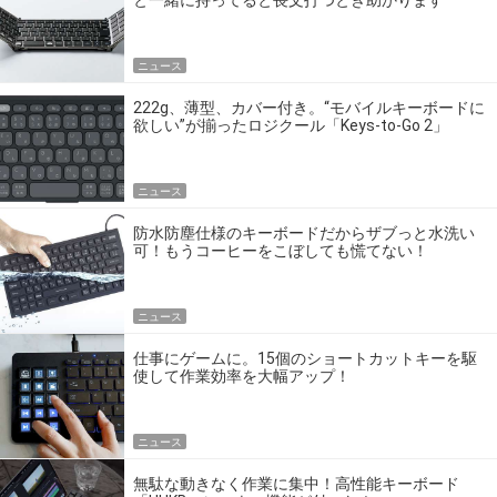
と一緒に持ってると長文打つとき助かります
ニュース
222g、薄型、カバー付き。“モバイルキーボードに
欲しい”が揃ったロジクール「Keys-to-Go 2」
ニュース
防水防塵仕様のキーボードだからザブっと水洗い
可！もうコーヒーをこぼしても慌てない！
ニュース
仕事にゲームに。15個のショートカットキーを駆
使して作業効率を大幅アップ！
ニュース
無駄な動きなく作業に集中！高性能キーボード