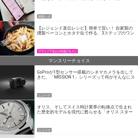
体験レポ
【レジェンド直伝レシピ】簡単で旨い！ 自家製の
燻製ベーコンとホタテ缶で作る、3ステップのワン
パン飯
アウトドア名人の外遊び＆メシ
マンスリーチョイス
GoProが1型センサー搭載のシネマカメラを出して
きた。「MISSION 1」シリーズって何がそんなにス
ゴいの？
ニュース
オリス、そしてスイス時計業界の転換点で生まれ
た歴史的モデルを現代に甦らせる「オリス スター
エディション」
ニュース