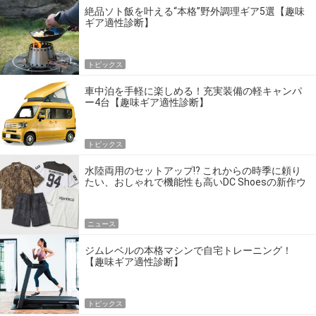
絶品ソト飯を叶える“本格”野外調理ギア5選【趣味
ギア適性診断】
トピックス
車中泊を手軽に楽しめる！充実装備の軽キャンパ
ー4台【趣味ギア適性診断】
トピックス
水陸両用のセットアップ!? これからの時季に頼り
たい、おしゃれで機能性も高いDC Shoesの新作ウ
エア
ニュース
ジムレベルの本格マシンで自宅トレーニング！
【趣味ギア適性診断】
トピックス