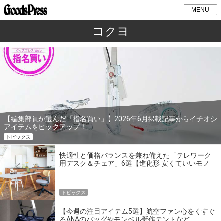
MENU
コクヨ
【編集部員が選んだ「指名買い」】2026年6月掲載記事からイチオシ
アイテムをピックアップ！
トピックス
快適性と価格バランスを兼ね備えた「テレワーク
用デスク＆チェア」6選【進化形 安くていいモノ
BestBuy】
トピックス
【今週の注目アイテム5選】航空ファン心をくすぐ
るANAのバッグやモンベル新作テントなど