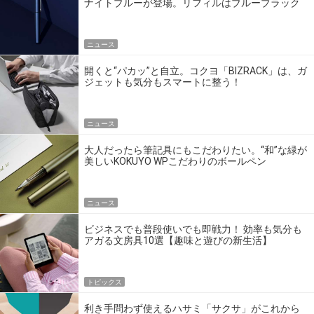
ナイトブルーが登場。リフィルはブルーブラック
です
ニュース
開くと“パカッ”と自立。コクヨ「BIZRACK」は、ガ
ジェットも気分もスマートに整う！
ニュース
大人だったら筆記具にもこだわりたい。“和”な緑が
美しいKOKUYO WPこだわりのボールペン
ニュース
ビジネスでも普段使いでも即戦力！ 効率も気分も
アガる文房具10選【趣味と遊びの新生活】
トピックス
利き手問わず使えるハサミ「サクサ」がこれから