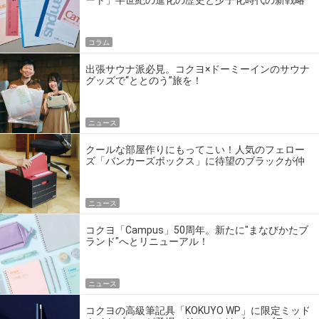
ート」半世紀の進化の歴史と少子化時代の新戦略
コラム
出張サウナ派必見。コクヨ×ドーミーインのサウナ
グッズで“ととのう”旅を！
ニュース
クールな部屋作りにもってこい！人気のフェロー
ズ「バンカーズボックス」に待望のブラックが仲
間入り！
ニュース
コクヨ「Campus」50周年。新たに"まなびかたブ
ランド"へとリニューアル！
ニュース
コクヨの高級筆記具「KOKUYO WP」に限定ミッド