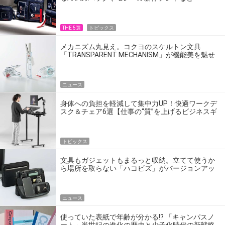
THE 5選
トピックス
メカニズム丸見え。コクヨのスケルトン文具
「TRANSPARENT MECHANISM」が機能美を魅せ
る
ニュース
身体への負担を軽減して集中力UP！快適ワークデ
スク＆チェア6選【仕事の“質”を上げるビジネスギ
ア最適解】
トピックス
文具もガジェットもまるっと収納。立てて使うか
ら場所を取らない「ハコビズ」がバージョンアッ
プ
ニュース
使っていた表紙で年齢が分かる!? 「キャンパスノ