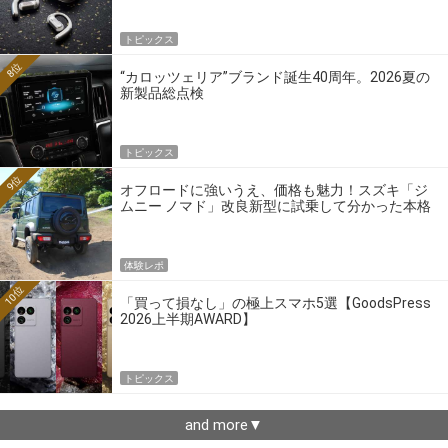
トピックス
8位
“カロッツェリア”ブランド誕生40周年。2026夏の
新製品総点検
トピックス
9位
オフロードに強いうえ、価格も魅力！スズキ「ジ
ムニー ノマド」改良新型に試乗して分かった本格
クロカンの実力
体験レポ
10位
「買って損なし」の極上スマホ5選【GoodsPress
2026上半期AWARD】
トピックス
and more▼