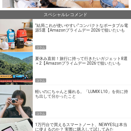
スペシャルレコメンド
“結局これが使いやすい”コンパクトなポータブル電
源5選【Amazonプライムデー 2026で狙いたいも
の】
コラム
夏休み直前！旅行に持って行きたいガジェット8選
＋2【Amazonプライムデー 2026で狙いたいも
の】
コラム
軽いのにちゃんと撮れる。「LUMIX L10」を街に持
ち出して分かったこと
コラム
1万円台で買えるスマートノート、NEWYESは本当
に使えるのか？ 実際に購入して試してみた