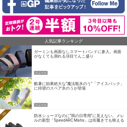
人気記事ランキング
1位
ガーミンも画面なしスマートバンドに参入。画面
がなくても測れる項目てんこ盛り
ニュース
2位
酷暑に効果絶大な“魔法瓶氷のう”「アイスパック」
に待望のスペア氷のうが登場
ニュース
3位
防水シューズなのに“雨の日専用”に見えない。メレ
ルの新型「SpeedARC Matis」は街履きでも映える