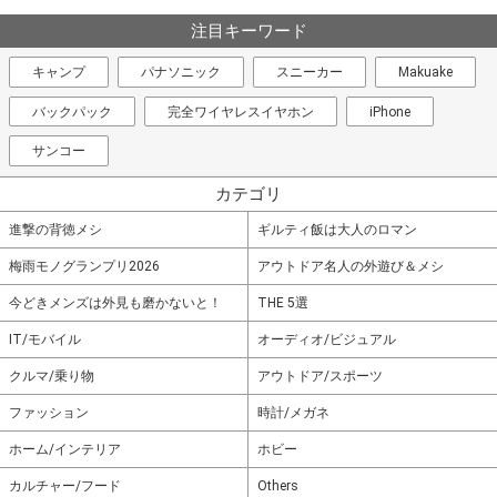
注目キーワード
キャンプ
パナソニック
スニーカー
Makuake
バックパック
完全ワイヤレスイヤホン
iPhone
サンコー
カテゴリ
進撃の背徳メシ
ギルティ飯は大人のロマン
梅雨モノグランプリ2026
アウトドア名人の外遊び＆メシ
今どきメンズは外見も磨かないと！
THE 5選
IT/モバイル
オーディオ/ビジュアル
クルマ/乗り物
アウトドア/スポーツ
ファッション
時計/メガネ
ホーム/インテリア
ホビー
カルチャー/フード
Others