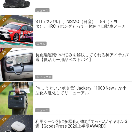
ニュース
4位
STI（スバル）、NISMO（日産）、GR（トヨ
タ）、HRC（ホンダ）って一体何？自動車メーカ
ーの4大ワークスブランドを探る
コラム
5位
長距離運転中の悩みを解決してくれる神アイテム7
選【夏活カー用品ベストバイ】
トピックス
6位
“ちょうどいいポタ電” Jackery「1000 New」が小
型化＆進化してリニューアル
ニュース
7位
利用シーン別に多様化が進む“てっぺん”イヤホン3
選【GoodsPress 2026上半期AWARD】