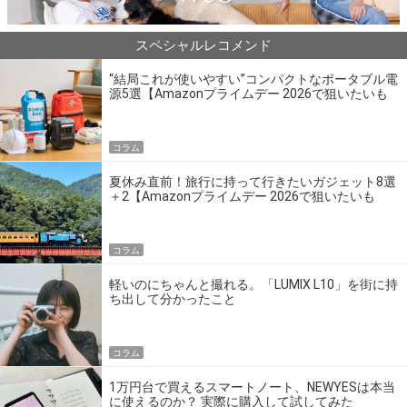
スペシャルレコメンド
“結局これが使いやすい”コンパクトなポータブル電
源5選【Amazonプライムデー 2026で狙いたいも
の】
コラム
夏休み直前！旅行に持って行きたいガジェット8選
＋2【Amazonプライムデー 2026で狙いたいも
の】
コラム
軽いのにちゃんと撮れる。「LUMIX L10」を街に持
ち出して分かったこと
コラム
1万円台で買えるスマートノート、NEWYESは本当
に使えるのか？ 実際に購入して試してみた