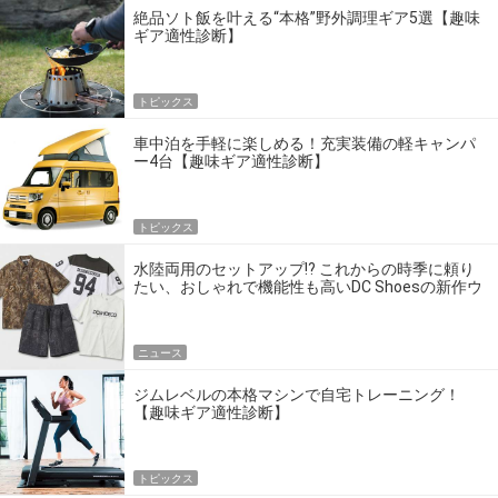
絶品ソト飯を叶える“本格”野外調理ギア5選【趣味
ギア適性診断】
トピックス
車中泊を手軽に楽しめる！充実装備の軽キャンパ
ー4台【趣味ギア適性診断】
トピックス
水陸両用のセットアップ!? これからの時季に頼り
たい、おしゃれで機能性も高いDC Shoesの新作ウ
エア
ニュース
ジムレベルの本格マシンで自宅トレーニング！
【趣味ギア適性診断】
トピックス