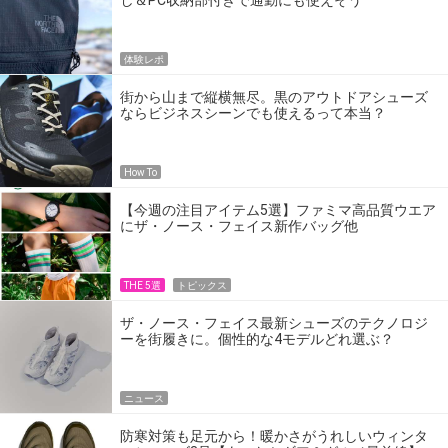
し＆PC収納部付きで通勤にも使えそう
体験レポ
街から山まで縦横無尽。黒のアウトドアシューズ
ならビジネスシーンでも使えるって本当？
How To
【今週の注目アイテム5選】ファミマ高品質ウエア
にザ・ノース・フェイス新作バッグ他
THE 5選
トピックス
ザ・ノース・フェイス最新シューズのテクノロジ
ーを街履きに。個性的な4モデルどれ選ぶ？
ニュース
防寒対策も足元から！暖かさがうれしいウィンタ