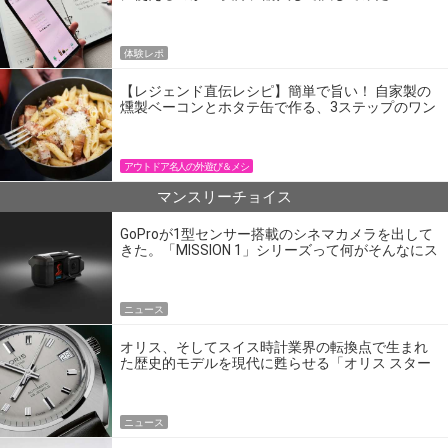
体験レポ
【レジェンド直伝レシピ】簡単で旨い！ 自家製の
燻製ベーコンとホタテ缶で作る、3ステップのワン
パン飯
アウトドア名人の外遊び＆メシ
マンスリーチョイス
GoProが1型センサー搭載のシネマカメラを出して
きた。「MISSION 1」シリーズって何がそんなにス
ゴいの？
ニュース
オリス、そしてスイス時計業界の転換点で生まれ
た歴史的モデルを現代に甦らせる「オリス スター
エディション」
ニュース