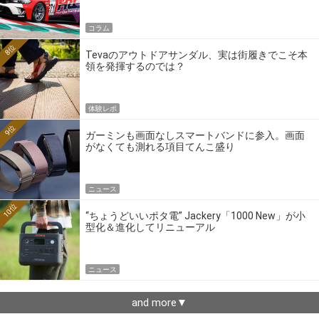
コラム
8位
Tevaのアウトドアサンダル、実は街履きでこそ本
領を発揮するのでは？
体験レポ
9位
ガーミンも画面なしスマートバンドに参入。画面
がなくても測れる項目てんこ盛り
ニュース
10位
“ちょうどいいポタ電” Jackery「1000 New」が小
型化＆進化してリニューアル
ニュース
and more▼