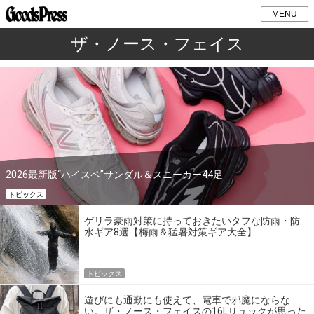
MENU
ザ・ノース・フェイス
2026最新版“ハイスペ”サンダル＆スニーカー44足
トピックス
ゲリラ豪雨対策に持っておきたいタフな防雨・防
水ギア8選【梅雨＆猛暑対策ギア大全】
トピックス
遊びにも通勤にも使えて、電車で邪魔にならな
い。ザ・ノース・フェイスの16Lリュックが思った