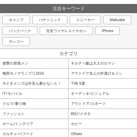
注目キーワード
キャンプ
パナソニック
スニーカー
Makuake
バックパック
完全ワイヤレスイヤホン
iPhone
サンコー
カテゴリ
進撃の背徳メシ
ギルティ飯は大人のロマン
梅雨モノグランプリ2026
アウトドア名人の外遊び＆メシ
今どきメンズは外見も磨かないと！
THE 5選
IT/モバイル
オーディオ/ビジュアル
クルマ/乗り物
アウトドア/スポーツ
ファッション
時計/メガネ
ホーム/インテリア
ホビー
カルチャー/フード
Others