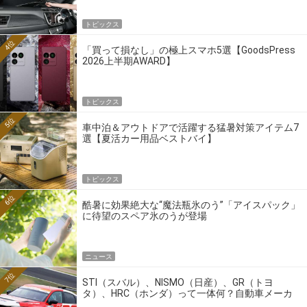
トピックス
4位
「買って損なし」の極上スマホ5選【GoodsPress
2026上半期AWARD】
トピックス
5位
車中泊＆アウトドアで活躍する猛暑対策アイテム7
選【夏活カー用品ベストバイ】
トピックス
6位
酷暑に効果絶大な“魔法瓶氷のう”「アイスパック」
に待望のスペア氷のうが登場
ニュース
7位
STI（スバル）、NISMO（日産）、GR（トヨ
タ）、HRC（ホンダ）って一体何？自動車メーカ
ーの4大ワークスブランドを探る