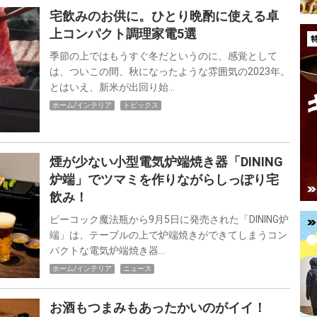
宅飲みのお供に。ひとり晩酌に使える卓
上コンパクト調理家電5選
季節の上ではもうすぐ冬だというのに、感覚として
は、ついこの間、秋になったような雰囲気の2023年。
とはいえ、新米が出回り始…
ホーム/インテリア
トピックス
煙が少ない小型電気炉端焼き器「DINING
炉端」でツマミを作りながらしっぽり宅
飲み！
ピーコック魔法瓶から9月5日に発売された「DINING炉
端」は、テーブルの上で炉端焼きができてしまうコン
パクトな電気炉端焼き器…
ホーム/インテリア
ニュース
お酒もつまみもあったかいのがイイ！