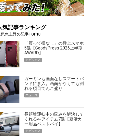
人気記事ランキング
人気急上昇の記事TOP10
「買って損なし」の極上スマホ
5選【GoodsPress 2026上半期
AWARD】
トピックス
ガーミンも画面なしスマートバ
ンドに参入。画面がなくても測
れる項目てんこ盛り
ニュース
長距離運転中の悩みを解決して
くれる神アイテム7選【夏活カ
ー用品ベストバイ】
トピックス