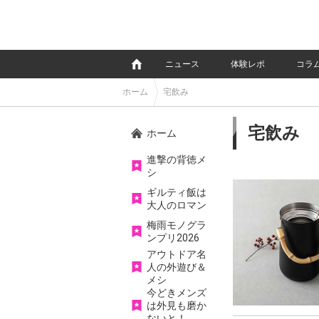
e
ニュース
体験レポ
コラ
ホーム
宅飲み
宅飲み
ホーム
進撃の背徳メ
シ
ギルティ飯は
大人のロマン
梅雨モノグラ
ンプリ2026
アウトドア名
人の外遊び＆
メシ
今どきメンズ
は外見も磨か
ないと！