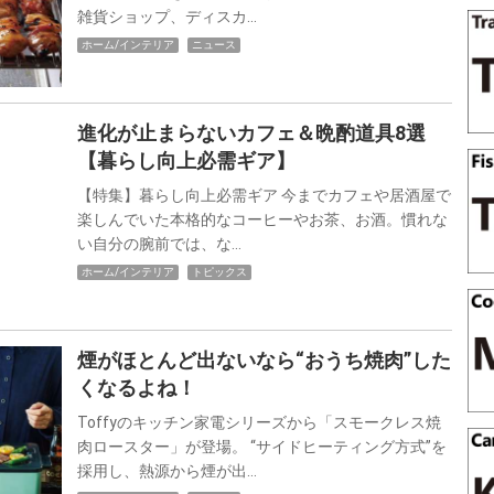
雑貨ショップ、ディスカ…
ホーム/インテリア
ニュース
進化が止まらないカフェ＆晩酌道具8選
【暮らし向上必需ギア】
【特集】暮らし向上必需ギア 今までカフェや居酒屋で
楽しんでいた本格的なコーヒーやお茶、お酒。慣れな
い自分の腕前では、な…
ホーム/インテリア
トピックス
煙がほとんど出ないなら“おうち焼肉”した
くなるよね！
Toffyのキッチン家電シリーズから「スモークレス焼
肉ロースター」が登場。 “サイドヒーティング方式”を
採用し、熱源から煙が出…