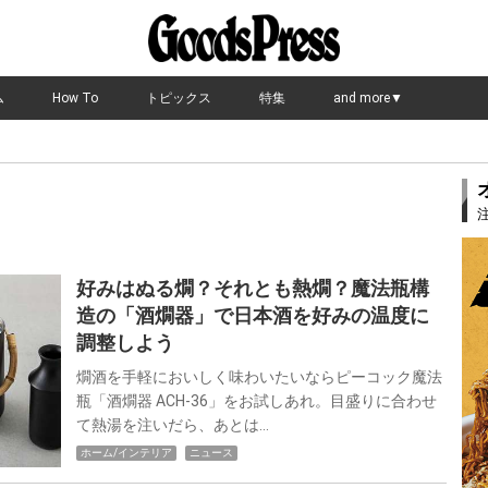
ム
How To
トピックス
特集
and more▼
好みはぬる燗？それとも熱燗？魔法瓶構
造の「酒燗器」で日本酒を好みの温度に
調整しよう
燗酒を手軽においしく味わいたいならピーコック魔法
瓶「酒燗器 ACH-36」をお試しあれ。目盛りに合わせ
て熱湯を注いだら、あとは…
ホーム/インテリア
ニュース