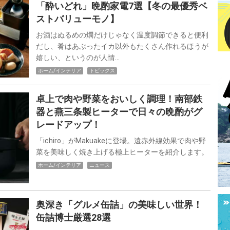
「酔いどれ」晩酌家電7選【冬の最優秀ベ
ストバリューモノ】
お酒はぬるめの燗だけじゃなく温度調節できると便利
だし、肴はあぶったイカ以外もたくさん作れるほうが
嬉しい、というのが人情…
ホーム/インテリア
トピックス
卓上で肉や野菜をおいしく調理！南部鉄
器と燕三条製ヒーターで日々の晩酌がグ
レードアップ！
「ichiro」がMakuakeに登場。遠赤外線効果で肉や野
菜を美味しく焼き上げる極上ヒーターを紹介します。
ホーム/インテリア
ニュース
奥深き「グルメ缶詰」の美味しい世界！
缶詰博士厳選28選