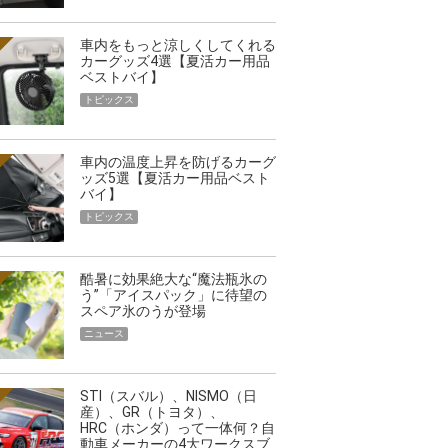
車内をもっと涼しくしてくれる
カーグッズ4選【夏活カー用品
ベストバイ】
トピックス
車内の温度上昇を防げるカーグ
ッズ5選【夏活カー用品ベスト
バイ】
トピックス
酷暑に効果絶大な“魔法瓶氷の
う”「アイスパック」に待望の
スペア氷のうが登場
ニュース
STI（スバル）、NISMO（日
産）、GR（トヨタ）、
HRC（ホンダ）って一体何？自
動車メーカーの4大ワークスブ