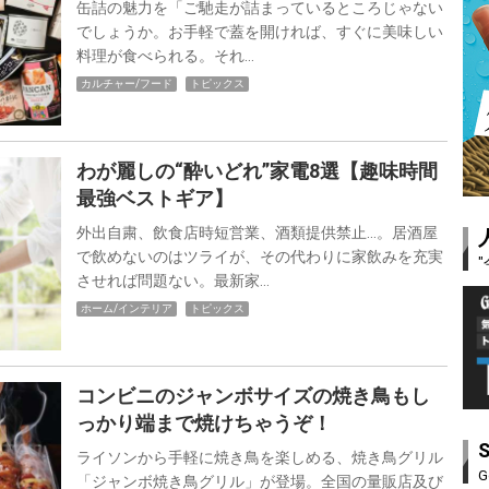
缶詰の魅力を「ご馳走が詰まっているところじゃない
でしょうか。お手軽で蓋を開ければ、すぐに美味しい
料理が食べられる。それ…
カルチャー/フード
トピックス
わが麗しの“酔いどれ”家電8選【趣味時間
最強ベストギア】
外出自粛、飲食店時短営業、酒類提供禁止…。居酒屋
で飲めないのはツライが、その代わりに家飲みを充実
させれば問題ない。最新家…
ホーム/インテリア
トピックス
コンビニのジャンボサイズの焼き鳥もし
っかり端まで焼けちゃうぞ！
ライソンから手軽に焼き鳥を楽しめる、焼き鳥グリル
G
「ジャンボ焼き鳥グリル」が登場。全国の量販店及び