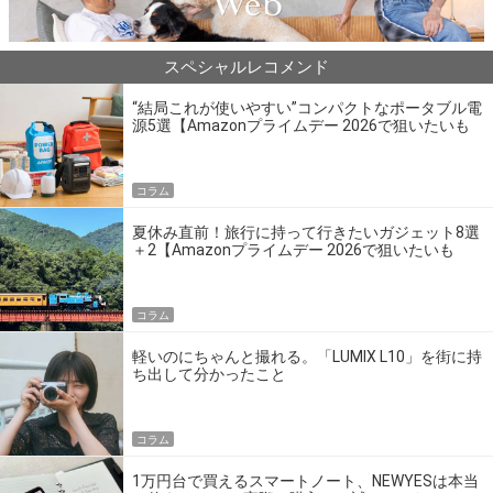
スペシャルレコメンド
“結局これが使いやすい”コンパクトなポータブル電
源5選【Amazonプライムデー 2026で狙いたいも
の】
コラム
夏休み直前！旅行に持って行きたいガジェット8選
＋2【Amazonプライムデー 2026で狙いたいも
の】
コラム
軽いのにちゃんと撮れる。「LUMIX L10」を街に持
ち出して分かったこと
コラム
1万円台で買えるスマートノート、NEWYESは本当