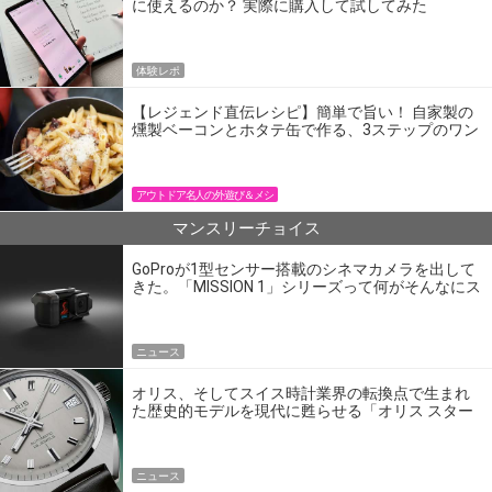
に使えるのか？ 実際に購入して試してみた
体験レポ
【レジェンド直伝レシピ】簡単で旨い！ 自家製の
燻製ベーコンとホタテ缶で作る、3ステップのワン
パン飯
アウトドア名人の外遊び＆メシ
マンスリーチョイス
GoProが1型センサー搭載のシネマカメラを出して
きた。「MISSION 1」シリーズって何がそんなにス
ゴいの？
ニュース
オリス、そしてスイス時計業界の転換点で生まれ
た歴史的モデルを現代に甦らせる「オリス スター
エディション」
ニュース