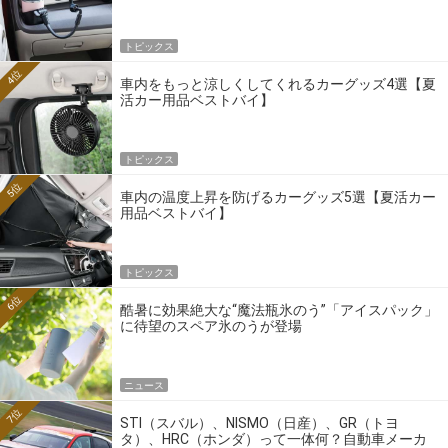
トピックス
4位
車内をもっと涼しくしてくれるカーグッズ4選【夏
活カー用品ベストバイ】
トピックス
5位
車内の温度上昇を防げるカーグッズ5選【夏活カー
用品ベストバイ】
トピックス
6位
酷暑に効果絶大な“魔法瓶氷のう”「アイスパック」
に待望のスペア氷のうが登場
ニュース
7位
STI（スバル）、NISMO（日産）、GR（トヨ
タ）、HRC（ホンダ）って一体何？自動車メーカ