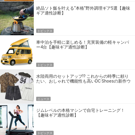
絶品ソト飯を叶える“本格”野外調理ギア5選【趣味
ギア適性診断】
トピックス
車中泊を手軽に楽しめる！充実装備の軽キャンパ
ー4台【趣味ギア適性診断】
トピックス
水陸両用のセットアップ!? これからの時季に頼り
たい、おしゃれで機能性も高いDC Shoesの新作ウ
エア
ニュース
ジムレベルの本格マシンで自宅トレーニング！
【趣味ギア適性診断】
トピックス