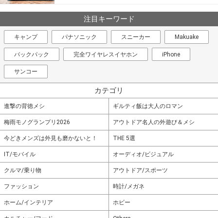
注目キーワード
キャンプ
パナソニック
スニーカー
Makuake
バックパック
完全ワイヤレスイヤホン
iPhone
サンコー
カテゴリ
進撃の背徳メシ
ギルティ飯は大人のロマン
梅雨モノグランプリ2026
アウトドア名人の外遊び＆メシ
今どきメンズは外見も磨かないと！
THE 5選
IT/モバイル
オーディオ/ビジュアル
クルマ/乗り物
アウトドア/スポーツ
ファッション
時計/メガネ
ホーム/インテリア
ホビー