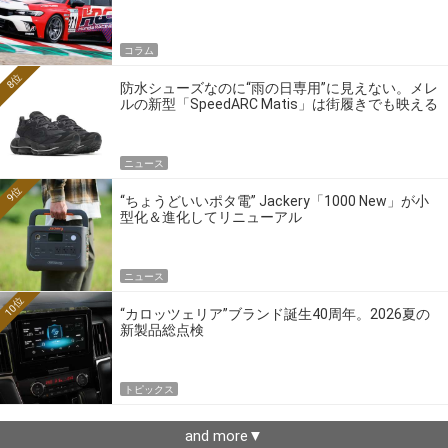
ーの4大ワークスブランドを探る
コラム
8位
防水シューズなのに“雨の日専用”に見えない。メレ
ルの新型「SpeedARC Matis」は街履きでも映える
ニュース
9位
“ちょうどいいポタ電” Jackery「1000 New」が小
型化＆進化してリニューアル
ニュース
10位
“カロッツェリア”ブランド誕生40周年。2026夏の
新製品総点検
トピックス
and more▼