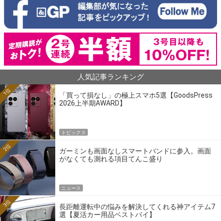
人気記事ランキング
1位
「買って損なし」の極上スマホ5選【GoodsPress
2026上半期AWARD】
トピックス
2位
ガーミンも画面なしスマートバンドに参入。画面
がなくても測れる項目てんこ盛り
ニュース
3位
長距離運転中の悩みを解決してくれる神アイテム7
選【夏活カー用品ベストバイ】