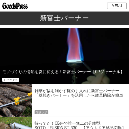
MENU
新富士バーナー
モノづくりの情熱を炎に変える！新富士バーナー【GPジャーナル】
トピックス
雑草が幅を利かす庭の手入れに新富士バーナー
「草焼きバーナー」を活用したら雑草防除が簡単
にできました
体験レポ
待ってた！CB缶で唯一無二の分離型、
SOTO「FUSION ST-330」【アウトドア銘品図鑑】