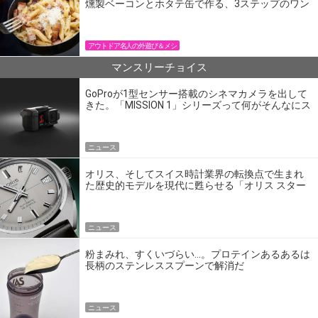
燻製ベーコンとホタテ缶で作る、3ステップのワン
パン飯
アウトドア名人の外遊び＆メシ
マンスリーチョイス
GoProが1型センサー搭載のシネマカメラを出して
きた。「MISSION 1」シリーズって何がそんなにス
ゴいの？
ニュース
オリス、そしてスイス時計業界の転換点で生まれ
た歴史的モデルを現代に甦らせる「オリス スター
エディション」
ニュース
粉まみれ、すくいづらい…。プロテインあるあるは
長柄のステンレススプーンで解消だ
ニュース