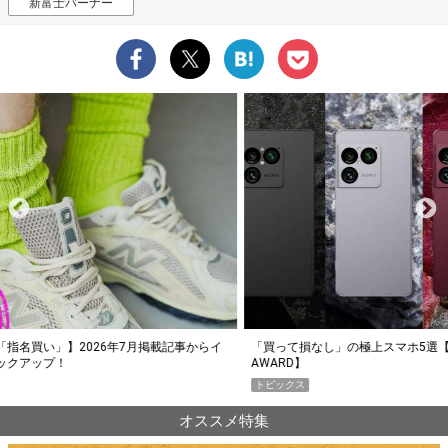
新富士バーナー
らイ
「買って損なし」の極上スマホ5選【GoodsPress 2026上半期
薄着に
AWARD】
SHO
トピックス
PR
オススメ特集