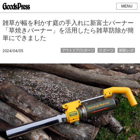
MENU
雑草が幅を利かす庭の手入れに新富士バーナー
「草焼きバーナー」を活用したら雑草防除が簡
単にできました
アウトドア/スポーツ
スポーツ
体験レポ
2024/04/05