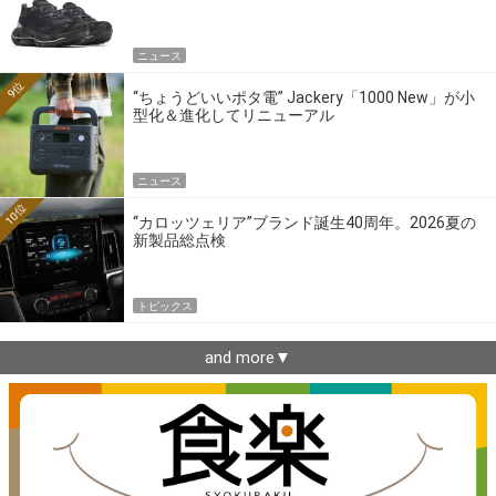
ニュース
9位
“ちょうどいいポタ電” Jackery「1000 New」が小
型化＆進化してリニューアル
ニュース
10位
“カロッツェリア”ブランド誕生40周年。2026夏の
新製品総点検
トピックス
and more▼