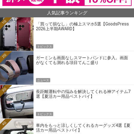
人気記事ランキング
1位
「買って損なし」の極上スマホ5選【GoodsPress
2026上半期AWARD】
トピックス
2位
ガーミンも画面なしスマートバンドに参入。画面
がなくても測れる項目てんこ盛り
ニュース
3位
長距離運転中の悩みを解決してくれる神アイテム7
選【夏活カー用品ベストバイ】
トピックス
4位
車内をもっと涼しくしてくれるカーグッズ4選【夏
活カー用品ベストバイ】