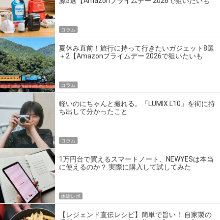
源5選【Amazonプライムデー 2026で狙いたいも
の】
コラム
夏休み直前！旅行に持って行きたいガジェット8選
＋2【Amazonプライムデー 2026で狙いたいも
の】
コラム
軽いのにちゃんと撮れる。「LUMIX L10」を街に持
ち出して分かったこと
コラム
1万円台で買えるスマートノート、NEWYESは本当
に使えるのか？ 実際に購入して試してみた
体験レポ
【レジェンド直伝レシピ】簡単で旨い！ 自家製の