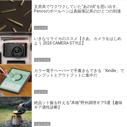
文房具でワクワクしていた“あの頃”を思い出す。
Pencoのボールペンは真鍮筆記具のひとつの到達
点だ
ニュース
いきなりライカのススメ【さあ、カメラをはじめ
よう 2026 CAMERA STYLE】
トピックス
カラー電子ペーパーで手書きもできる「Kindle」で
インプットとアウトプットに集中だ
ニュース
絶品ソト飯を叶える“本格”野外調理ギア5選【趣味
ギア適性診断】
トピックス