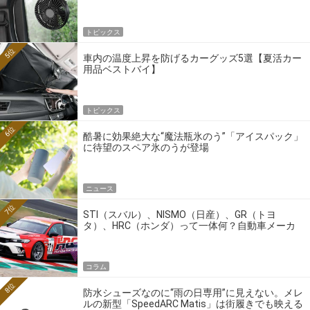
トピックス
5位
車内の温度上昇を防げるカーグッズ5選【夏活カー
用品ベストバイ】
トピックス
6位
酷暑に効果絶大な“魔法瓶氷のう”「アイスパック」
に待望のスペア氷のうが登場
ニュース
7位
STI（スバル）、NISMO（日産）、GR（トヨ
タ）、HRC（ホンダ）って一体何？自動車メーカ
ーの4大ワークスブランドを探る
コラム
8位
防水シューズなのに“雨の日専用”に見えない。メレ
ルの新型「SpeedARC Matis」は街履きでも映える