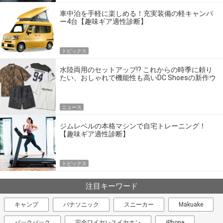
車中泊を手軽に楽しめる！充実装備の軽キャンパ
ー4台【趣味ギア適性診断】
トピックス
水陸両用のセットアップ!? これからの時季に頼り
たい、おしゃれで機能性も高いDC Shoesの新作ウ
エア
ニュース
ジムレベルの本格マシンで自宅トレーニング！
【趣味ギア適性診断】
トピックス
注目キーワード
キャンプ
パナソニック
スニーカー
Makuake
バックパック
完全ワイヤレスイヤホン
iPhone