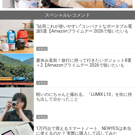
スペシャルレコメンド
“結局これが使いやすい”コンパクトなポータブル電
源5選【Amazonプライムデー 2026で狙いたいも
の】
コラム
夏休み直前！旅行に持って行きたいガジェット8選
＋2【Amazonプライムデー 2026で狙いたいも
の】
コラム
軽いのにちゃんと撮れる。「LUMIX L10」を街に持
ち出して分かったこと
コラム
1万円台で買えるスマートノート、NEWYESは本当
に使えるのか？ 実際に購入して試してみた