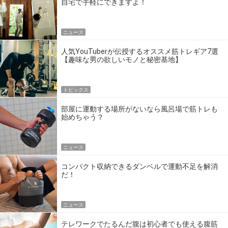
自宅で手軽にできますよ！
ニュース
人気YouTuberが伝授するオススメ筋トレギア7選
【趣味な男の欲しいモノと秘密基地】
トピックス
部屋に運動する場所がないなら風呂場で筋トレも
始めちゃう？
ニュース
コンパクト収納できるダンベルで運動不足を解消
だ！
ニュース
テレワークでたるんだ腹は初心者でも使える腹筋