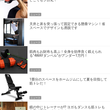
どこでもジム化！
ニュース
天井と床を突っ張って固定できる懸垂マシン！省
スペースでデザインも洒脱です
ニュース
筋肉もお財布も喜ぶ！全身を効率良く鍛えられ
る“4WAYダンベル”がアンダー1万円！
ニュース
1畳分のスペースをホームジムにして夏を目指して
筋トレだ！
ニュース
鏡の中にトレーナーが!? ヨガもダンスも筋トレも