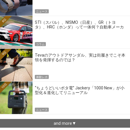
ニュース
8位
STI（スバル）、NISMO（日産）、GR（トヨ
タ）、HRC（ホンダ）って一体何？自動車メーカ
ーの4大ワークスブランドを探る
コラム
9位
Tevaのアウトドアサンダル、実は街履きでこそ本
領を発揮するのでは？
体験レポ
10位
“ちょうどいいポタ電” Jackery「1000 New」が小
型化＆進化してリニューアル
ニュース
and more▼