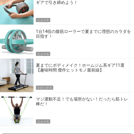
ギアで引き締めよう！
ニュース
1台14役の腹筋ローラーで夏までに理想のカラダを
目指す！
ニュース
夏までにボディメイク！ホームジム系ギア11選
【趣味時間 傑作ヒットモノ最前線】
トピックス
マジ運動不足！でも場所がない！だったら筋トレ
棒だ！
ニュース