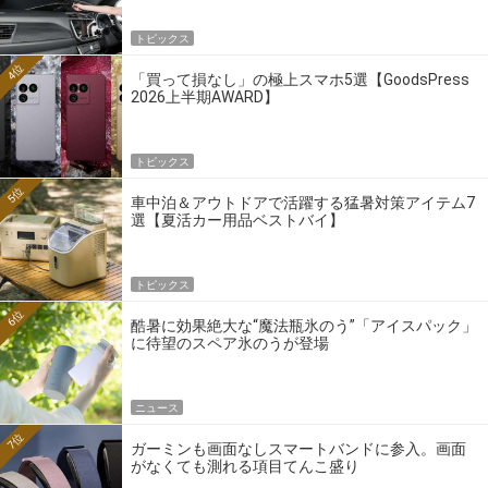
トピックス
4位
「買って損なし」の極上スマホ5選【GoodsPress
2026上半期AWARD】
トピックス
5位
車中泊＆アウトドアで活躍する猛暑対策アイテム7
選【夏活カー用品ベストバイ】
トピックス
6位
酷暑に効果絶大な“魔法瓶氷のう”「アイスパック」
に待望のスペア氷のうが登場
ニュース
7位
ガーミンも画面なしスマートバンドに参入。画面
がなくても測れる項目てんこ盛り