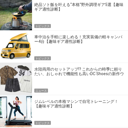
絶品ソト飯を叶える“本格”野外調理ギア5選【趣味
ギア適性診断】
トピックス
車中泊を手軽に楽しめる！充実装備の軽キャンパ
ー4台【趣味ギア適性診断】
トピックス
水陸両用のセットアップ!? これからの時季に頼り
たい、おしゃれで機能性も高いDC Shoesの新作ウ
エア
ニュース
ジムレベルの本格マシンで自宅トレーニング！
【趣味ギア適性診断】
トピックス