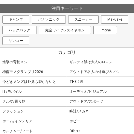
注目キーワード
キャンプ
パナソニック
スニーカー
Makuake
バックパック
完全ワイヤレスイヤホン
iPhone
サンコー
カテゴリ
進撃の背徳メシ
ギルティ飯は大人のロマン
梅雨モノグランプリ2026
アウトドア名人の外遊び＆メシ
今どきメンズは外見も磨かないと！
THE 5選
IT/モバイル
オーディオ/ビジュアル
クルマ/乗り物
アウトドア/スポーツ
ファッション
時計/メガネ
ホーム/インテリア
ホビー
カルチャー/フード
Others