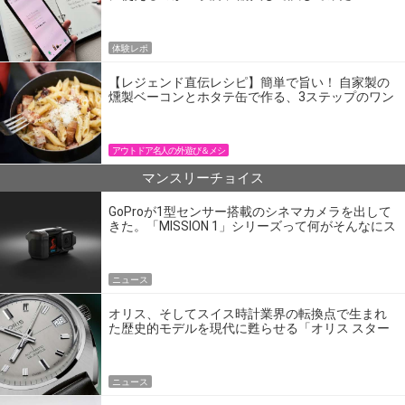
体験レポ
【レジェンド直伝レシピ】簡単で旨い！ 自家製の
燻製ベーコンとホタテ缶で作る、3ステップのワン
パン飯
アウトドア名人の外遊び＆メシ
マンスリーチョイス
GoProが1型センサー搭載のシネマカメラを出して
きた。「MISSION 1」シリーズって何がそんなにス
ゴいの？
ニュース
オリス、そしてスイス時計業界の転換点で生まれ
た歴史的モデルを現代に甦らせる「オリス スター
エディション」
ニュース