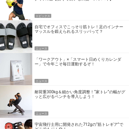
トピックス
自宅でオフィスでこっそり筋トレ！足のインナー
マッスルを鍛えられるスリッパって？
ニュース
「ワークアウト」×「スマート日めくりカレンダ
ー」で今年こそ毎日運動するぞ！
ニュース
耐荷重300kg＆細かい角度調整！“家トレ”の幅がグ
ッと広がるベンチを導入しよう！
ニュース
宇宙飛行士用に開発された712gの“筋トレギア”で