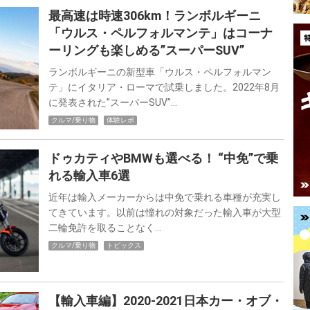
最高速は時速306km！ランボルギーニ
「ウルス・ペルフォルマンテ」はコーナ
ーリングも楽しめる”スーパーSUV”
ランボルギーニの新型車「ウルス・ペルフォルマン
テ」にイタリア・ローマで試乗しました。2022年8月
に発表された”スーパーSUV”…
クルマ/乗り物
体験レポ
ドゥカティやBMWも選べる！ “中免”で乗
れる輸入車6選
近年は輸入メーカーからは中免で乗れる車種が充実し
てきています。以前は憧れの対象だった輸入車が大型
二輪免許を取ることなく…
クルマ/乗り物
トピックス
【輸入車編】2020-2021日本カー・オブ・