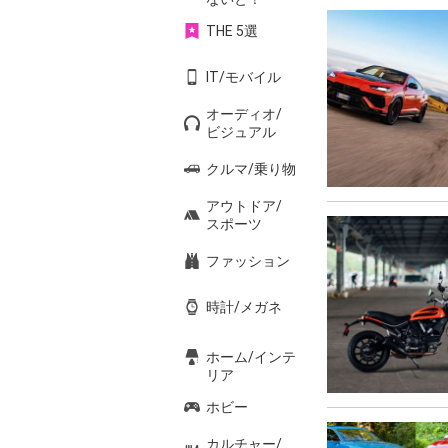
THE 5選
IT/モバイル
オーディオ/
ビジュアル
クルマ/乗り物
アウトドア/
スポーツ
ファッション
時計/メガネ
ホーム/インテ
リア
ホビー
カルチャー/