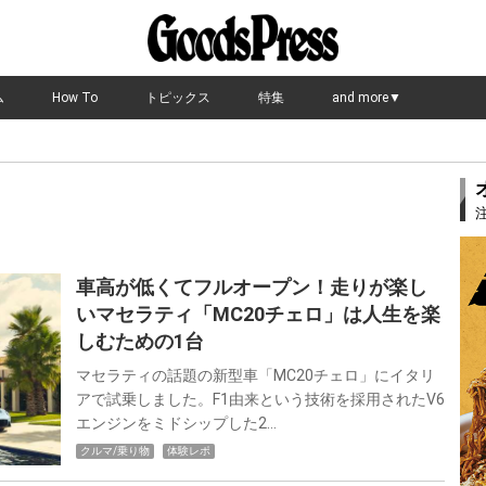
ム
How To
トピックス
特集
and more▼
車高が低くてフルオープン！走りが楽し
いマセラティ「MC20チェロ」は人生を楽
しむための1台
マセラティの話題の新型車「MC20チェロ」にイタリ
アで試乗しました。F1由来という技術を採用されたV6
エンジンをミドシップした2…
クルマ/乗り物
体験レポ