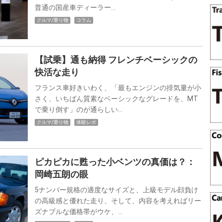
普通の国産車ディーラー…
クルマ/乗り物
コラム
【試乗】通も納得 フレンチベーシックの
快活な走り
フランス車好きいわく、「最もエンジンの排気量が小
さく、いちばん質素なベーシックなグレードを、MT
で乗り倒す」のが通らしい…
クルマ/乗り物
体験レポ
ピカピカに甦った小ベンツの真価は？：
岡崎五朗の眼
5ナンバー規格の適度なサイズと、上級モデル顔負け
の高級感と優れた走り、そして、内容を考えればリー
ズナブルな価格帯がウケ、…