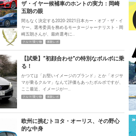
ザ・イヤー候補車のホントの実力：岡崎
五朗の眼
間もなく決定する2020-2021日本カー・オブ・ザ・イ
ヤー。選考委員を務めるモータージャーナリスト・岡
崎五朗さんが、最終選考に…
クルマ/乗り物
体験レポ
【試乗】“初顔合わせ”の特別なボルボに乗
る！
かつては「お堅いイメージのブランド」とか「オジサ
マが乗るクルマ」なんて評価もあったボルボですが、
ここ最近、イメージが一…
クルマ/乗り物
体験レポ
欧州に挑むトヨタ・オーリス、その野心
的な中身