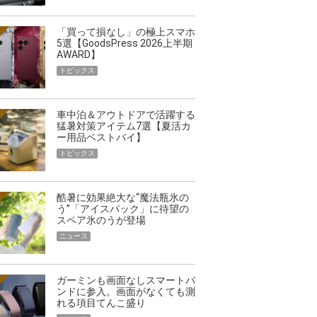
「買って損なし」の極上スマホ
5選【GoodsPress 2026上半期
AWARD】
トピックス
車中泊＆アウトドアで活躍する
猛暑対策アイテム7選【夏活カ
ー用品ベストバイ】
トピックス
酷暑に効果絶大な“魔法瓶氷の
う”「アイスパック」に待望の
スペア氷のうが登場
ニュース
ガーミンも画面なしスマートバ
ンドに参入。画面がなくても測
れる項目てんこ盛り