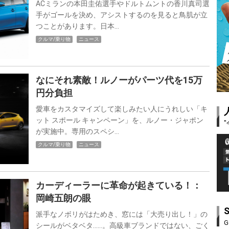
ACミランの本田圭佑選手やドルトムントの香川真司選
手がゴールを決め、アシストするのを見ると鳥肌が立
つことがあります。日本…
クルマ/乗り物
ニュース
なにそれ素敵！ルノーがパーツ代を15万
円分負担
愛車をカスタマイズして楽しみたい人にうれしい「キ
ット スポール キャンペーン」を、ルノー・ジャポン
が実施中。専用のスペシ…
クルマ/乗り物
ニュース
カーディーラーに革命が起きている！：
岡崎五朗の眼
派手なノボリがはためき、窓には「大売り出し！」の
G
シールがベタベタ……。高級車ブランドではない、ごく