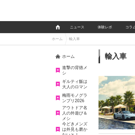
e
ニュース
体験レポ
コラ
ホーム
輸入車
輸入車
ホーム
進撃の背徳メ
シ
ギルティ飯は
大人のロマン
梅雨モノグラ
ンプリ2026
アウトドア名
人の外遊び＆
メシ
今どきメンズ
は外見も磨か
ないと！