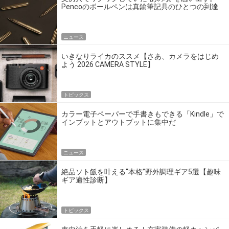
Pencoのボールペンは真鍮筆記具のひとつの到達
点だ
ニュース
いきなりライカのススメ【さあ、カメラをはじめ
よう 2026 CAMERA STYLE】
トピックス
カラー電子ペーパーで手書きもできる「Kindle」で
インプットとアウトプットに集中だ
ニュース
絶品ソト飯を叶える“本格”野外調理ギア5選【趣味
ギア適性診断】
トピックス