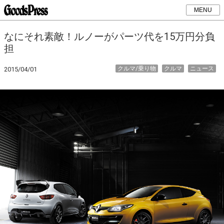
MENU
なにそれ素敵！ルノーがパーツ代を15万円分負
担
クルマ/乗り物
クルマ
ニュース
2015/04/01