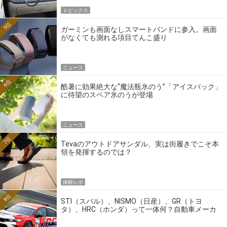
トピックス
5位
ガーミンも画面なしスマートバンドに参入。画面
がなくても測れる項目てんこ盛り
ニュース
6位
酷暑に効果絶大な“魔法瓶氷のう”「アイスパック」
に待望のスペア氷のうが登場
ニュース
7位
Tevaのアウトドアサンダル、実は街履きでこそ本
領を発揮するのでは？
体験レポ
8位
STI（スバル）、NISMO（日産）、GR（トヨ
タ）、HRC（ホンダ）って一体何？自動車メーカ
ーの4大ワークスブランドを探る