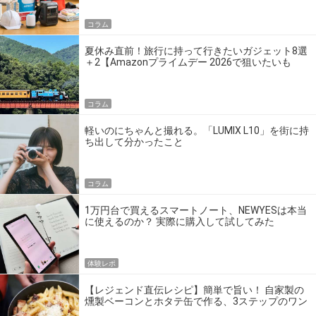
コラム
夏休み直前！旅行に持って行きたいガジェット8選
＋2【Amazonプライムデー 2026で狙いたいも
の】
コラム
軽いのにちゃんと撮れる。「LUMIX L10」を街に持
ち出して分かったこと
コラム
1万円台で買えるスマートノート、NEWYESは本当
に使えるのか？ 実際に購入して試してみた
体験レポ
【レジェンド直伝レシピ】簡単で旨い！ 自家製の
燻製ベーコンとホタテ缶で作る、3ステップのワン
パン飯