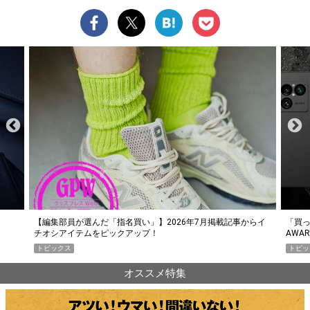
らイ
「買って損なし」の極上スマホ5選【GoodsPress 2026上半期
薄着に
AWARD】
SHO
トピックス
PR
オススメ特集