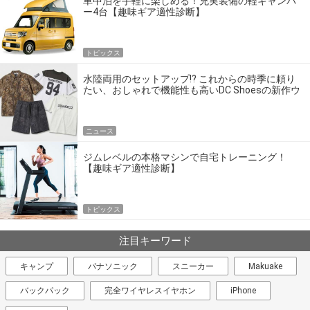
車中泊を手軽に楽しめる！充実装備の軽キャンパ
ー4台【趣味ギア適性診断】
トピックス
水陸両用のセットアップ!? これからの時季に頼り
たい、おしゃれで機能性も高いDC Shoesの新作ウ
エア
ニュース
ジムレベルの本格マシンで自宅トレーニング！
【趣味ギア適性診断】
トピックス
注目キーワード
キャンプ
パナソニック
スニーカー
Makuake
バックパック
完全ワイヤレスイヤホン
iPhone