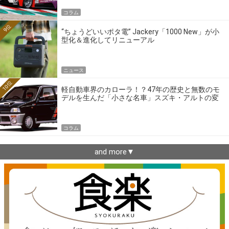
コラム
9位
“ちょうどいいポタ電” Jackery「1000 New」が小
型化＆進化してリニューアル
ニュース
10位
軽自動車界のカローラ！？47年の歴史と無数のモ
デルを生んだ「小さな名車」スズキ・アルトの変
遷
コラム
and more▼