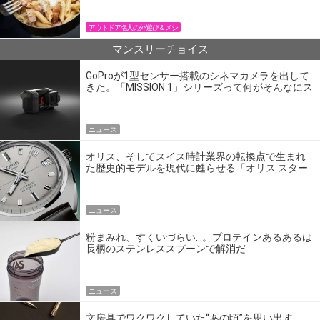
アウトドア名人の外遊び＆メシ
マンスリーチョイス
GoProが1型センサー搭載のシネマカメラを出して
きた。「MISSION 1」シリーズって何がそんなにス
ゴいの？
ニュース
オリス、そしてスイス時計業界の転換点で生まれ
た歴史的モデルを現代に甦らせる「オリス スター
エディション」
ニュース
粉まみれ、すくいづらい…。プロテインあるあるは
長柄のステンレススプーンで解消だ
ニュース
文房具でワクワクしていた“あの頃”を思い出す。