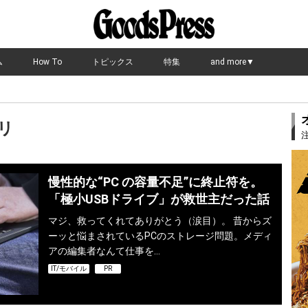
ム
How To
トピックス
特集
and more▼
リ
慢性的な“PC の容量不足”に終止符を。
「極小USBドライブ」が救世主だった話
マジ、救ってくれてありがとう（涙目）。 昔からズ
ーッと悩まされているPCのストレージ問題。メディ
アの編集者なんて仕事を…
IT/モバイル
PR