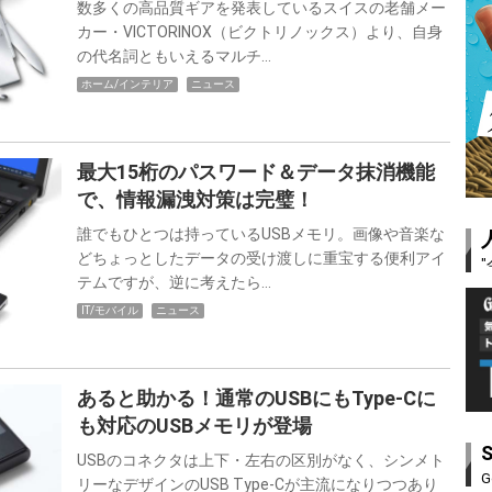
数多くの高品質ギアを発表しているスイスの老舗メー
カー・VICTORINOX（ビクトリノックス）より、自身
の代名詞ともいえるマルチ…
ホーム/インテリア
ニュース
最大15桁のパスワード＆データ抹消機能
で、情報漏洩対策は完璧！
誰でもひとつは持っているUSBメモリ。画像や音楽な
どちょっとしたデータの受け渡しに重宝する便利アイ
テムですが、逆に考えたら…
IT/モバイル
ニュース
あると助かる！通常のUSBにもType-Cに
も対応のUSBメモリが登場
USBのコネクタは上下・左右の区別がなく、シンメト
G
リーなデザインのUSB Type-Cが主流になりつつあり