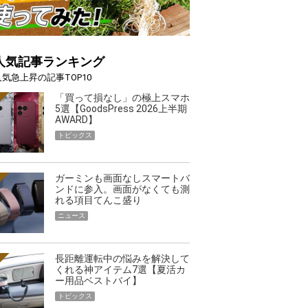
人気記事ランキング
人気急上昇の記事TOP10
「買って損なし」の極上スマホ
5選【GoodsPress 2026上半期
AWARD】
トピックス
ガーミンも画面なしスマートバ
ンドに参入。画面がなくても測
れる項目てんこ盛り
ニュース
長距離運転中の悩みを解決して
くれる神アイテム7選【夏活カ
ー用品ベストバイ】
トピックス