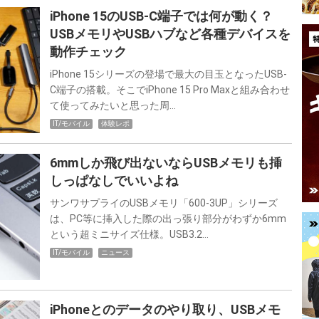
iPhone 15のUSB-C端子では何が動く？
USBメモリやUSBハブなど各種デバイスを
動作チェック
iPhone 15シリーズの登場で最大の目玉となったUSB-
C端子の搭載。そこでiPhone 15 Pro Maxと組み合わせ
て使ってみたいと思った周…
IT/モバイル
体験レポ
6mmしか飛び出ないならUSBメモリも挿
しっぱなしでいいよね
サンワサプライのUSBメモリ「600-3UP」シリーズ
は、PC等に挿入した際の出っ張り部分がわずか6mm
という超ミニサイズ仕様。USB3.2…
IT/モバイル
ニュース
iPhoneとのデータのやり取り、USBメモ