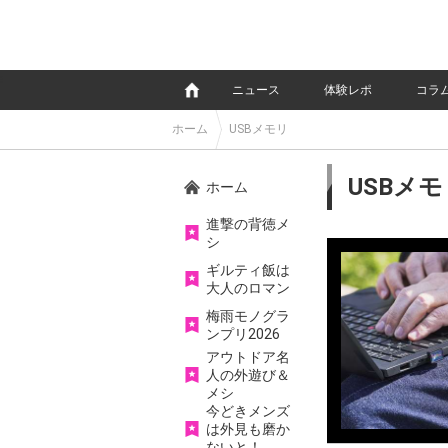
e
ニュース
体験レポ
コラ
ホーム
USBメモリ
USBメモ
ホーム
進撃の背徳メ
シ
ギルティ飯は
大人のロマン
梅雨モノグラ
ンプリ2026
アウトドア名
人の外遊び＆
メシ
今どきメンズ
は外見も磨か
ないと！