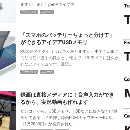
ますが、まだType-Aタイプの…
IT/モバイル
ニュース
「スマホのバッテリーちょっと分けて」
ができるアイデアUSBメモリ
PC関連のアクセサリは色々ありますが、中でもUSBメ
モリは使い勝手の良さと手軽さで、PCライフには欠か
せないアイテムです。最近…
IT/モバイル
ニュース
録画は直接メディアに！音声入力ができ
るから、実況動画も作れます
サンコーから、USBメモリ、HDDなどに好きなだけ録
画ができる「イチ押し録画HDMIキャプチャーBOX」
（1万2800円）が発売された。…