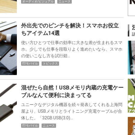
オーディオ/ビジュアル
ニュース
外出先でのピンチを解決！スマホお役立
ちアイテム14選
使い方ひとつで仕事の効率に大きな差が生まれるスマ
ホ。少しでも仕事を段取りよく進めたいなら、スマホ
の使いこなし方を試行錯…
IT/モバイル
トピックス
混ぜたら自然！USBメモリ内蔵の充電ケー
ブルなんて便利に決まってる
ユニークなデジタル機器を続々発表してくれる上海問
屋より、USBメモリとライトニング充電ケーブルが合
体した、「32GB USB(3.0)…
IT/モバイル
ニュース