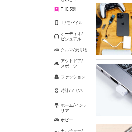
THE 5選
IT/モバイル
オーディオ/
ビジュアル
クルマ/乗り物
アウトドア/
スポーツ
ファッション
時計/メガネ
ホーム/インテ
リア
ホビー
カルチャー/