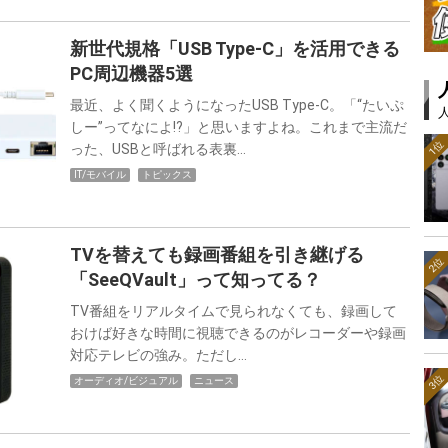
新世代規格「USB Type-C」を活用できる
PC周辺機器5選
最近、よく聞くようになったUSB Type-C。「“たいぷ
しー”ってなによ!?」と思いますよね。これまで主流だ
1位
った、USBと呼ばれる表裏…
IT/モバイル
トピックス
TVを替えても録画番組を引き継げる
2位
「SeeQVault」って知ってる？
TV番組をリアルタイムで見られなくても、録画して
おけば好きな時間に視聴できるのがレコーダーや録画
対応テレビの強み。ただし…
3位
オーディオ/ビジュアル
ニュース