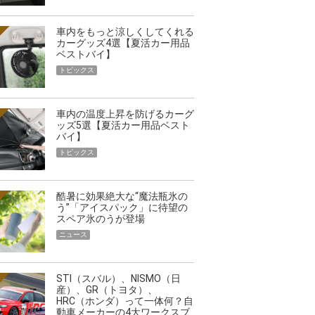
車内をもっと涼しくしてくれる
カーグッズ4選【夏活カー用品
ベストバイ】
トピックス
車内の温度上昇を防げるカーグ
ッズ5選【夏活カー用品ベスト
バイ】
トピックス
酷暑に効果絶大な“魔法瓶氷の
う”「アイスパック」に待望の
スペア氷のうが登場
ニュース
STI（スバル）、NISMO（日
産）、GR（トヨタ）、
HRC（ホンダ）って一体何？自
動車メーカーの4大ワークスブ