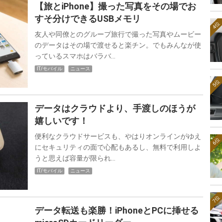
【旅とiPhone】撮った写真をその場でお
すそ分けできるUSBメモリ
4位
友人や同僚とのグループ旅行で撮った写真やムービー
のデータはその場で渡せると楽チン。でもみんなが使
っているスマホはバラバ…
IT/モバイル
ニュース
5位
データはクラウドより、手渡しのほうが
嬉しいです！
便利なクラウドサービスも、やはりオンラインがゆえ
6位
にセキュリティの面で心配もあるし、無料で利用しよ
うと思えば容量が限られ…
IT/モバイル
ニュース
7位
データ転送も楽勝！iPhoneとPCに挿せる