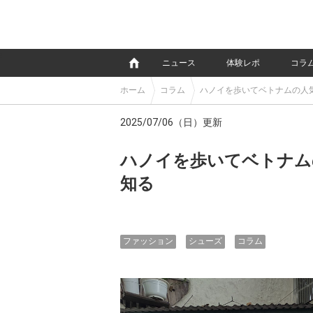
e
ニュース
体験レポ
コラ
ホーム
コラム
ハノイを歩いてベトナムの人
2025/07/06（日）更新
ハノイを歩いてベトナム
知る
ファッション
シューズ
コラム