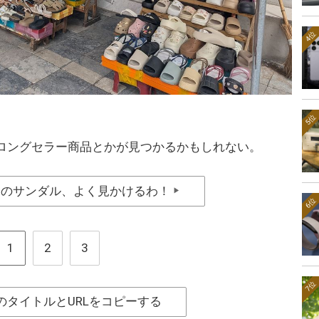
4位
5位
ロングセラー商品とかが見つかるかもしれない。
このサンダル、よく見かけるわ！
▶
6位
1
2
3
7位
のタイトルとURLをコピーする