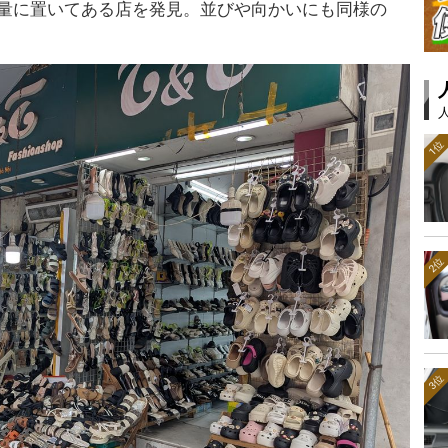
ダルを大量に置いてある店を発見。並びや向かいにも同様の
1位
2位
3位