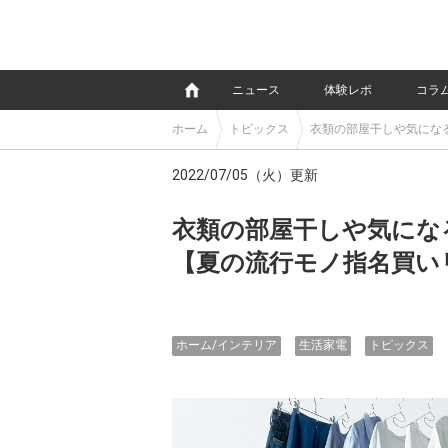
e
ニュース
体験レポ
コラ
ホーム
トピックス
衣類の部屋干しや気にな
2022/07/05（火）更新
衣類の部屋干しや気にな
【夏の流行モノ指名買い
ホーム/インテリア
生活家電
トピックス