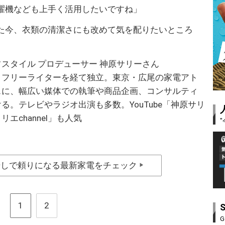
濯機なども上手く活用したいですね」
た今、衣類の清潔さにも改めて気を配りたいところ
スタイル プロデューサー 神原サリーさん
、フリーライターを経て独立。東京・広尾の家電アト
スに、幅広い媒体での執筆や商品企画、コンサルティ
る。テレビやラジオ出演も多数。YouTube「神原サリ
エchannel」も人気
干しで頼りになる最新家電をチェック
▶
1
2
G