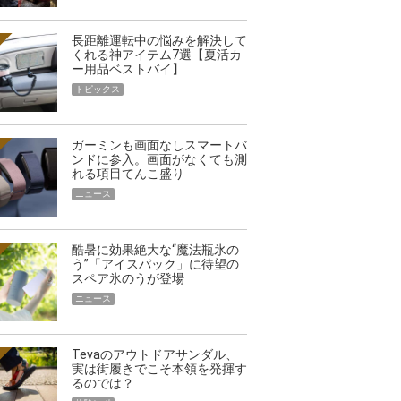
長距離運転中の悩みを解決して
くれる神アイテム7選【夏活カ
ー用品ベストバイ】
トピックス
ガーミンも画面なしスマートバ
ンドに参入。画面がなくても測
れる項目てんこ盛り
ニュース
酷暑に効果絶大な“魔法瓶氷の
う”「アイスパック」に待望の
スペア氷のうが登場
ニュース
Tevaのアウトドアサンダル、
実は街履きでこそ本領を発揮す
るのでは？