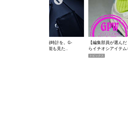
んだ「指名買い」】2026年7月掲載記事か
「買って損なし」の極上
イテムをピックアップ！
期AWARD】
トピックス