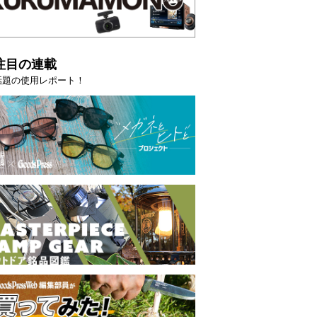
注目の連載
話題の使用レポート！
映える”タフな腕時計を。G-
【編集部員が選んだ「指名買い」
STER」は本当に機能も見た…
らイチオシアイテムをピックア
トピックス