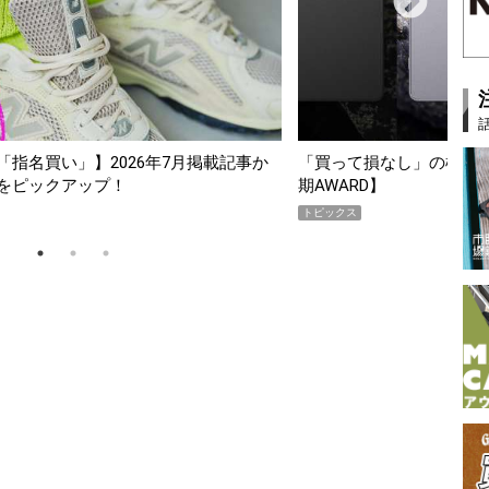
スマホ5選【GoodsPress 2026上半
薄着になる季節の夏こそ“
SHOCK「GRAVITYMA
PR