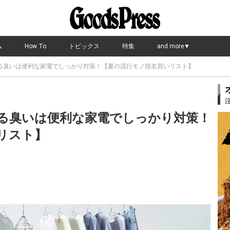
ム
How To
トピックス
特集
and more▼
る臭いは便利な家電でしっかり対策！【夏の流行モノ指名買いリスト】
る臭いは便利な家電でしっかり対策！
リスト】