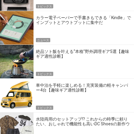
トピックス
カラー電子ペーパーで手書きもできる「Kindle」で
インプットとアウトプットに集中だ
ニュース
絶品ソト飯を叶える“本格”野外調理ギア5選【趣味
ギア適性診断】
トピックス
車中泊を手軽に楽しめる！充実装備の軽キャンパ
ー4台【趣味ギア適性診断】
トピックス
水陸両用のセットアップ!? これからの時季に頼り
たい、おしゃれで機能性も高いDC Shoesの新作ウ
エア