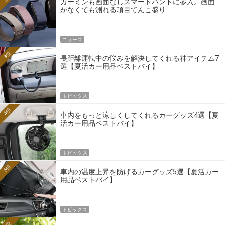
ガーミンも画面なしスマートバンドに参入。画面
がなくても測れる項目てんこ盛り
ニュース
3位
長距離運転中の悩みを解決してくれる神アイテム7
選【夏活カー用品ベストバイ】
トピックス
4位
車内をもっと涼しくしてくれるカーグッズ4選【夏
活カー用品ベストバイ】
トピックス
5位
車内の温度上昇を防げるカーグッズ5選【夏活カー
用品ベストバイ】
トピックス
6位