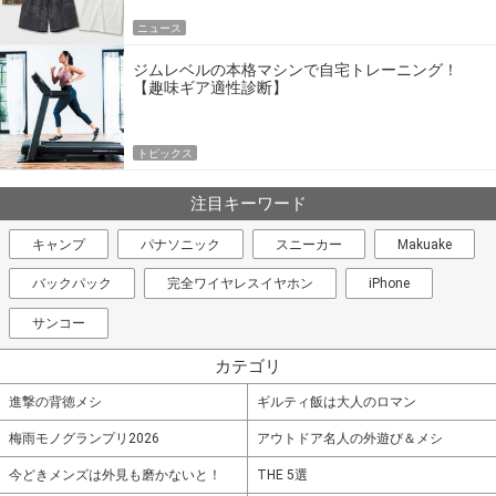
ニュース
ジムレベルの本格マシンで自宅トレーニング！
【趣味ギア適性診断】
トピックス
注目キーワード
キャンプ
パナソニック
スニーカー
Makuake
バックパック
完全ワイヤレスイヤホン
iPhone
サンコー
カテゴリ
進撃の背徳メシ
ギルティ飯は大人のロマン
梅雨モノグランプリ2026
アウトドア名人の外遊び＆メシ
今どきメンズは外見も磨かないと！
THE 5選