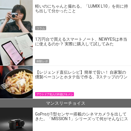
軽いのにちゃんと撮れる。「LUMIX L10」を街に持
ち出して分かったこと
コラム
1万円台で買えるスマートノート、NEWYESは本当
に使えるのか？ 実際に購入して試してみた
体験レポ
【レジェンド直伝レシピ】簡単で旨い！ 自家製の
燻製ベーコンとホタテ缶で作る、3ステップのワン
パン飯
アウトドア名人の外遊び＆メシ
マンスリーチョイス
GoProが1型センサー搭載のシネマカメラを出して
きた。「MISSION 1」シリーズって何がそんなにス
ゴいの？