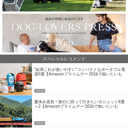
スペシャルレコメンド
“結局これが使いやすい”コンパクトなポータブル電
源5選【Amazonプライムデー 2026で狙いたいも
の】
コラム
夏休み直前！旅行に持って行きたいガジェット8選
＋2【Amazonプライムデー 2026で狙いたいも
の】
コラム