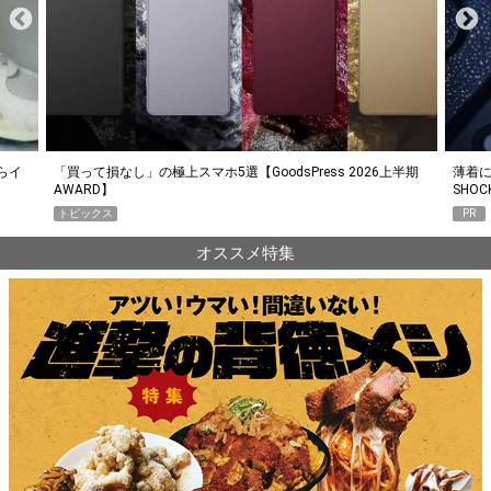
らイ
「買って損なし」の極上スマホ5選【GoodsPress 2026上半期
薄着に
AWARD】
SHO
トピックス
PR
オススメ特集