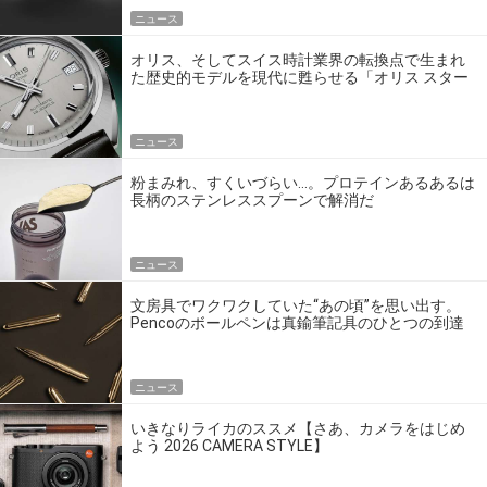
ニュース
オリス、そしてスイス時計業界の転換点で生まれ
た歴史的モデルを現代に甦らせる「オリス スター
エディション」
ニュース
粉まみれ、すくいづらい…。プロテインあるあるは
長柄のステンレススプーンで解消だ
ニュース
文房具でワクワクしていた“あの頃”を思い出す。
Pencoのボールペンは真鍮筆記具のひとつの到達
点だ
ニュース
いきなりライカのススメ【さあ、カメラをはじめ
よう 2026 CAMERA STYLE】