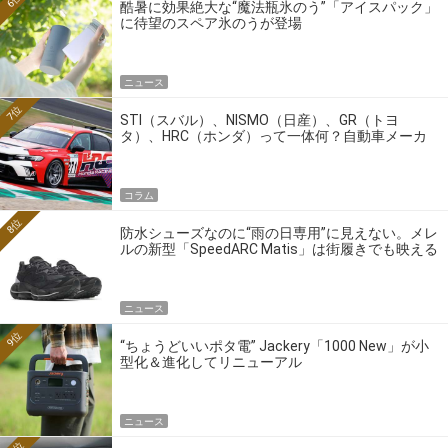
酷暑に効果絶大な“魔法瓶氷のう”「アイスパック」
に待望のスペア氷のうが登場
ニュース
7位
STI（スバル）、NISMO（日産）、GR（トヨ
タ）、HRC（ホンダ）って一体何？自動車メーカ
ーの4大ワークスブランドを探る
コラム
8位
防水シューズなのに“雨の日専用”に見えない。メレ
ルの新型「SpeedARC Matis」は街履きでも映える
ニュース
9位
“ちょうどいいポタ電” Jackery「1000 New」が小
型化＆進化してリニューアル
ニュース