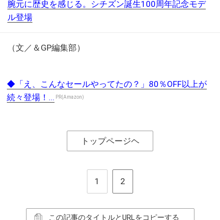
腕元に歴史を感じる。シチズン誕生100周年記念モデ
ル登場
（文／＆GP編集部）
◆「え、こんなセールやってたの？」80％OFF以上が
続々登場！...
PR(Amazon)
トップページヘ
1
2
この記事のタイトルとURLをコピーする