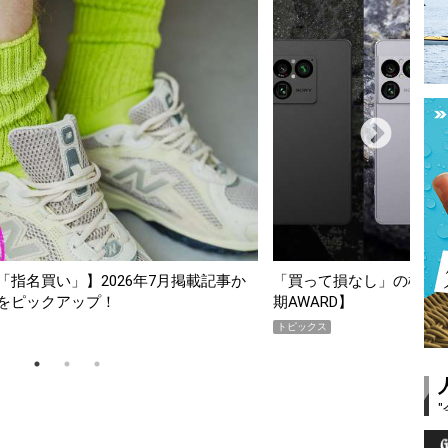
スマホ5選【GoodsPress 2026上半
薄着になる季節の夏こそ“
SHOCK「GRAVITYMA
PR