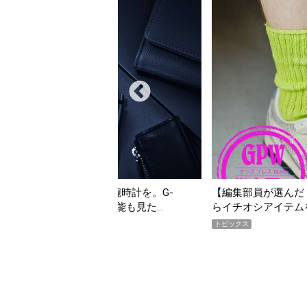
んだ「指名買い」】2026年7月掲載記事か
「買って損なし」の極上
イテムをピックアップ！
期AWARD】
トピックス