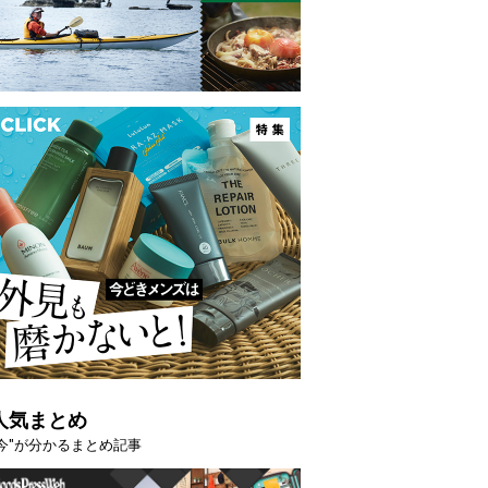
映える”タフな腕時計を。G-
【編集部員が選んだ「指名買い」
STER」は本当に機能も見た…
らイチオシアイテムをピックア
トピックス
人気まとめ
"今"が分かるまとめ記事