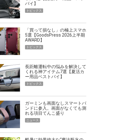
バイ】
トピックス
「買って損なし」の極上スマホ
5選【GoodsPress 2026上半期
AWARD】
トピックス
長距離運転中の悩みを解決して
くれる神アイテム7選【夏活カ
ー用品ベストバイ】
トピックス
ガーミンも画面なしスマートバ
ンドに参入。画面がなくても測
れる項目てんこ盛り
ニュース
酷暑に効果絶大な“魔法瓶氷の