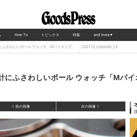
ム
How To
トピックス
特集
and more▼
にふさわしいボール ウォッチ「Mパイオニア」
220113_mpioneer_14
計にふさわしいボール ウォッチ「Mパイ
◁ 前の画像
次の画像 ▷