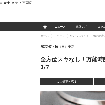
// ★★ メディア画面
e
ニュース
体験レポ
コラ
ホーム
ニュース
全方位スキなし！万能時計
2022/01/16（日）更新
全方位スキなし！万能時
3/7
この記事へ戻る