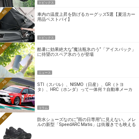
トピックス
5位
車内の温度上昇を防げるカーグッズ5選【夏活カー
用品ベストバイ】
トピックス
6位
酷暑に効果絶大な“魔法瓶氷のう”「アイスパック」
に待望のスペア氷のうが登場
ニュース
7位
STI（スバル）、NISMO（日産）、GR（トヨ
タ）、HRC（ホンダ）って一体何？自動車メーカ
ーの4大ワークスブランドを探る
コラム
8位
防水シューズなのに“雨の日専用”に見えない。メレ
ルの新型「SpeedARC Matis」は街履きでも映える