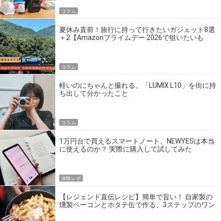
コラム
夏休み直前！旅行に持って行きたいガジェット8選
＋2【Amazonプライムデー 2026で狙いたいも
の】
コラム
軽いのにちゃんと撮れる。「LUMIX L10」を街に持
ち出して分かったこと
コラム
1万円台で買えるスマートノート、NEWYESは本当
に使えるのか？ 実際に購入して試してみた
体験レポ
【レジェンド直伝レシピ】簡単で旨い！ 自家製の
燻製ベーコンとホタテ缶で作る、3ステップのワン
パン飯