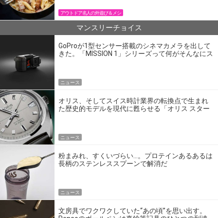
アウトドア名人の外遊び＆メシ
マンスリーチョイス
GoProが1型センサー搭載のシネマカメラを出して
きた。「MISSION 1」シリーズって何がそんなにス
ゴいの？
ニュース
オリス、そしてスイス時計業界の転換点で生まれ
た歴史的モデルを現代に甦らせる「オリス スター
エディション」
ニュース
粉まみれ、すくいづらい…。プロテインあるあるは
長柄のステンレススプーンで解消だ
ニュース
文房具でワクワクしていた“あの頃”を思い出す。