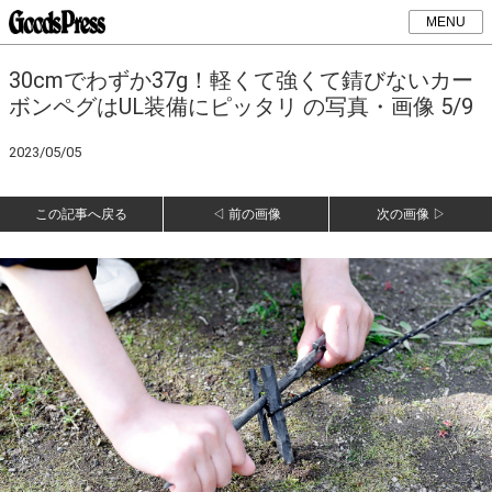
MENU
30cmでわずか37g！軽くて強くて錆びないカー
ボンペグはUL装備にピッタリ の写真・画像 5/9
2023/05/05
この記事へ戻る
◁ 前の画像
次の画像 ▷