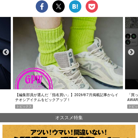
らイ
「買って損なし」の極上スマホ5選【GoodsPress 2026上半期
薄着に
AWARD】
SHO
トピックス
PR
オススメ特集