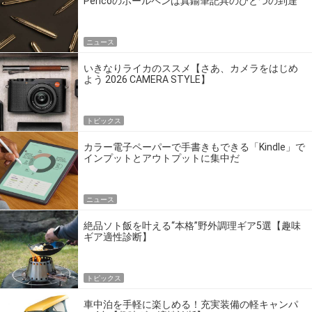
Pencoのボールペンは真鍮筆記具のひとつの到達
点だ
ニュース
いきなりライカのススメ【さあ、カメラをはじめ
よう 2026 CAMERA STYLE】
トピックス
カラー電子ペーパーで手書きもできる「Kindle」で
インプットとアウトプットに集中だ
ニュース
絶品ソト飯を叶える“本格”野外調理ギア5選【趣味
ギア適性診断】
トピックス
車中泊を手軽に楽しめる！充実装備の軽キャンパ