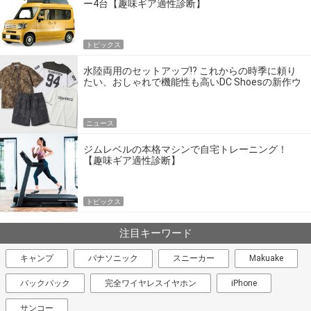
ー4台【趣味ギア適性診断】
トピックス
水陸両用のセットアップ!? これからの時季に頼り
たい、おしゃれで機能性も高いDC Shoesの新作ウ
エア
ニュース
ジムレベルの本格マシンで自宅トレーニング！
【趣味ギア適性診断】
トピックス
注目キーワード
キャンプ
パナソニック
スニーカー
Makuake
バックパック
完全ワイヤレスイヤホン
iPhone
サンコー