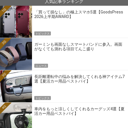
人気記事ランキング
1位
「買って損なし」の極上スマホ5選【GoodsPress
2026上半期AWARD】
トピックス
2位
ガーミンも画面なしスマートバンドに参入。画面
がなくても測れる項目てんこ盛り
ニュース
3位
長距離運転中の悩みを解決してくれる神アイテム7
選【夏活カー用品ベストバイ】
トピックス
4位
車内をもっと涼しくしてくれるカーグッズ4選【夏
活カー用品ベストバイ】