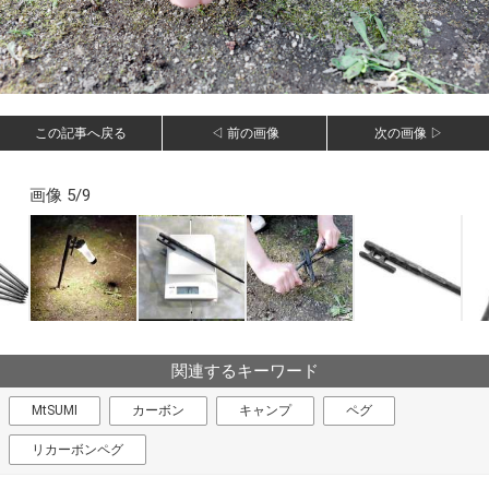
この記事へ戻る
◁ 前の画像
次の画像 ▷
画像 5/9
関連するキーワード
MtSUMI
カーボン
キャンプ
ペグ
リカーボンペグ