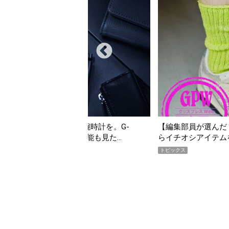
んだ「指名買い」】2026年7月掲載記事か
「買って損なし」の極上
イテムをピックアップ！
期AWARD】
トピックス