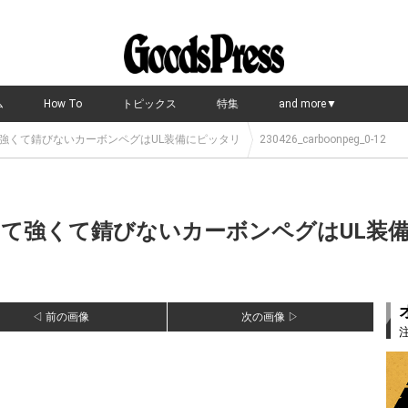
ム
How To
トピックス
特集
and more▼
くて強くて錆びないカーボンペグはUL装備にピッタリ
230426_carboonpeg_0-12
軽くて強くて錆びないカーボンペグはUL装
◁ 前の画像
次の画像 ▷