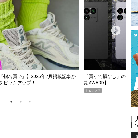
スマホ5選【GoodsPress 2026上半
薄着になる季節の夏こそ“
SHOCK「GRAVITYMA
PR