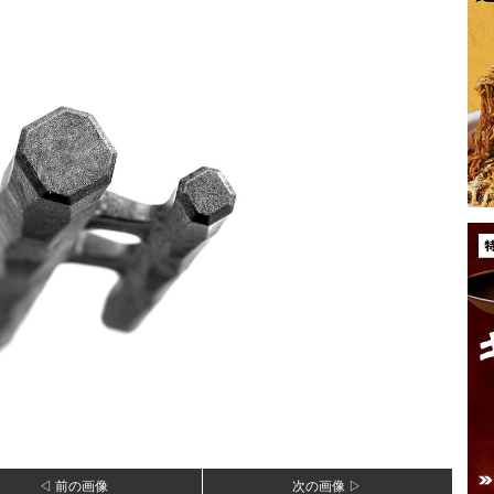
◁ 前の画像
次の画像 ▷