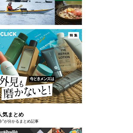
映える”タフな腕時計を。G-
【編集部員が選んだ「指名買い」
STER」は本当に機能も見た…
らイチオシアイテムをピックア
トピックス
人気まとめ
"今"が分かるまとめ記事