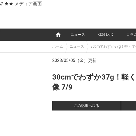
// ★★ メディア画面
e
ニュース
体験レポ
コラ
ホーム
ニュース
30cmでわずか37g！軽
2023/05/05（金）更新
30cmでわずか37g！
像 7/9
この記事へ戻る