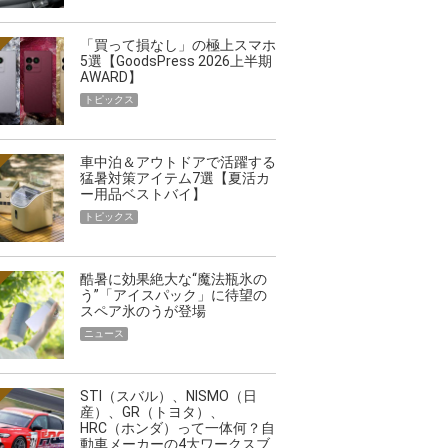
「買って損なし」の極上スマホ
5選【GoodsPress 2026上半期
AWARD】
トピックス
車中泊＆アウトドアで活躍する
猛暑対策アイテム7選【夏活カ
ー用品ベストバイ】
トピックス
酷暑に効果絶大な“魔法瓶氷の
う”「アイスパック」に待望の
スペア氷のうが登場
ニュース
STI（スバル）、NISMO（日
産）、GR（トヨタ）、
HRC（ホンダ）って一体何？自
動車メーカーの4大ワークスブ