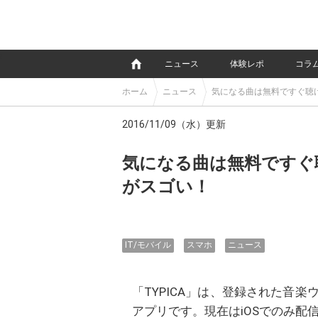
e
ニュース
体験レポ
コラ
ホーム
ニュース
気になる曲は無料ですぐ聴け
2016/11/09（水）更新
気になる曲は無料ですぐ聴
がスゴい！
IT/モバイル
スマホ
ニュース
「TYPICA」は、登録された音
アプリです。現在はiOSでのみ配