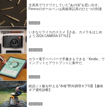
文房具でワクワクしていた“あの頃”を思い出す。
Pencoのボールペンは真鍮筆記具のひとつの到達
点だ
ニュース
いきなりライカのススメ【さあ、カメラをはじめ
よう 2026 CAMERA STYLE】
トピックス
カラー電子ペーパーで手書きもできる「Kindle」で
インプットとアウトプットに集中だ
ニュース
絶品ソト飯を叶える“本格”野外調理ギア5選【趣味
ギア適性診断】
トピックス