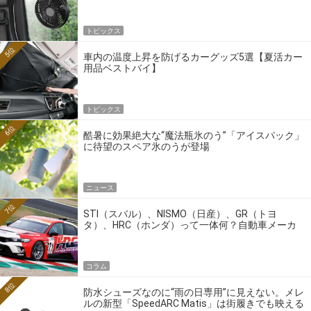
トピックス
5位
車内の温度上昇を防げるカーグッズ5選【夏活カー
用品ベストバイ】
トピックス
6位
酷暑に効果絶大な“魔法瓶氷のう”「アイスパック」
に待望のスペア氷のうが登場
ニュース
7位
STI（スバル）、NISMO（日産）、GR（トヨ
タ）、HRC（ホンダ）って一体何？自動車メーカ
ーの4大ワークスブランドを探る
コラム
8位
防水シューズなのに“雨の日専用”に見えない。メレ
ルの新型「SpeedARC Matis」は街履きでも映える