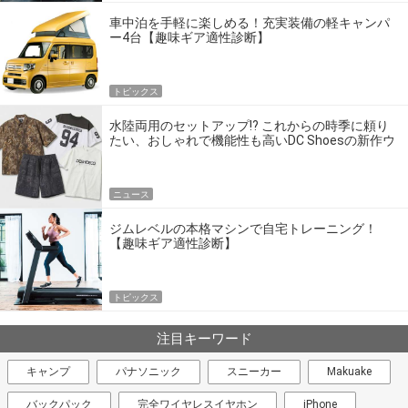
車中泊を手軽に楽しめる！充実装備の軽キャンパ
ー4台【趣味ギア適性診断】
トピックス
水陸両用のセットアップ!? これからの時季に頼り
たい、おしゃれで機能性も高いDC Shoesの新作ウ
エア
ニュース
ジムレベルの本格マシンで自宅トレーニング！
【趣味ギア適性診断】
トピックス
注目キーワード
キャンプ
パナソニック
スニーカー
Makuake
バックパック
完全ワイヤレスイヤホン
iPhone