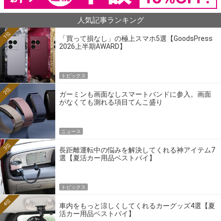
人気記事ランキング
1位
「買って損なし」の極上スマホ5選【GoodsPress
2026上半期AWARD】
トピックス
2位
ガーミンも画面なしスマートバンドに参入。画面
がなくても測れる項目てんこ盛り
ニュース
3位
長距離運転中の悩みを解決してくれる神アイテム7
選【夏活カー用品ベストバイ】
トピックス
4位
車内をもっと涼しくしてくれるカーグッズ4選【夏
活カー用品ベストバイ】