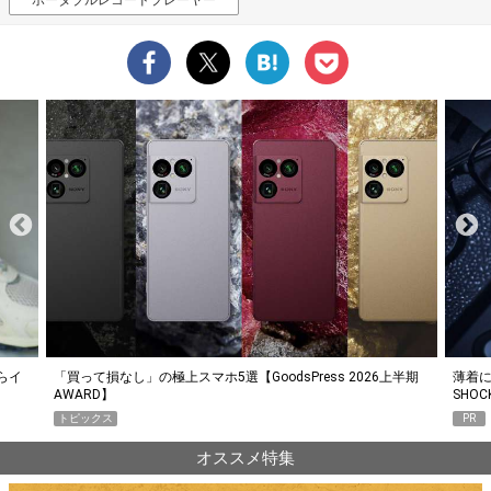
らイ
「買って損なし」の極上スマホ5選【GoodsPress 2026上半期
薄着に
AWARD】
SHO
トピックス
PR
オススメ特集