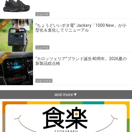
ニュース
9位
“ちょうどいいポタ電” Jackery「1000 New」が小
型化＆進化してリニューアル
ニュース
10位
“カロッツェリア”ブランド誕生40周年。2026夏の
新製品総点検
トピックス
and more▼