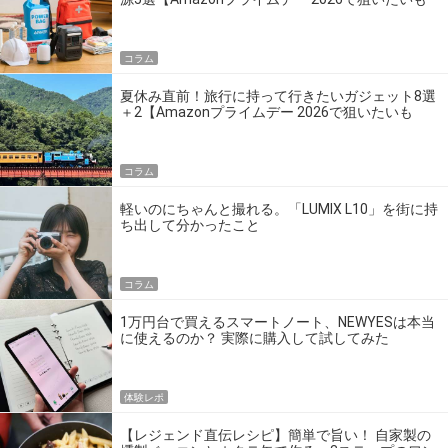
の】
コラム
夏休み直前！旅行に持って行きたいガジェット8選
＋2【Amazonプライムデー 2026で狙いたいも
の】
コラム
軽いのにちゃんと撮れる。「LUMIX L10」を街に持
ち出して分かったこと
コラム
1万円台で買えるスマートノート、NEWYESは本当
に使えるのか？ 実際に購入して試してみた
体験レポ
【レジェンド直伝レシピ】簡単で旨い！ 自家製の