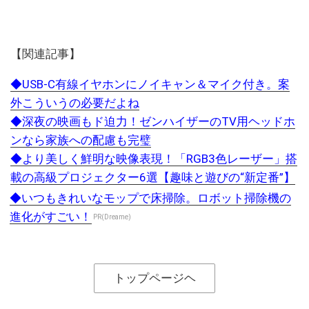
【関連記事】
◆USB-C有線イヤホンにノイキャン＆マイク付き。案
外こういうの必要だよね
◆深夜の映画もド迫力！ゼンハイザーのTV用ヘッドホ
ンなら家族への配慮も完璧
◆より美しく鮮明な映像表現！「RGB3色レーザー」搭
載の高級プロジェクター6選【趣味と遊びの“新定番”】
◆いつもきれいなモップで床掃除。ロボット掃除機の
進化がすごい！
PR(Dreame)
トップページヘ