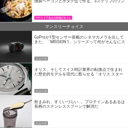
燻製ベーコンとホタテ缶で作る、3ステップのワン
パン飯
アウトドア名人の外遊び＆メシ
マンスリーチョイス
GoProが1型センサー搭載のシネマカメラを出して
きた。「MISSION 1」シリーズって何がそんなにス
ゴいの？
ニュース
オリス、そしてスイス時計業界の転換点で生まれ
た歴史的モデルを現代に甦らせる「オリス スター
エディション」
ニュース
粉まみれ、すくいづらい…。プロテインあるあるは
長柄のステンレススプーンで解消だ
ニュース