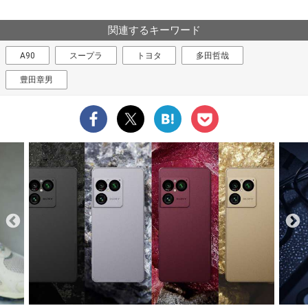
関連するキーワード
A90
スープラ
トヨタ
多田哲哉
豊田章男