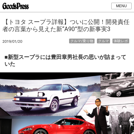
MENU
【トヨタ スープラ詳報】ついに公開！開発責任
者の言葉から見えた新“A90”型の新事実3
クルマ/乗り物
クルマ
体験レポ
2019/01/20
■新型スープラには豊田章男社長の思いが詰まって
いた