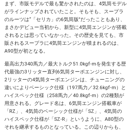
まず、市販モデルで最も驚かされたのは、4気筒モデル
がラインナップされていたこと。そもそも、スープラ
のルーツは“「セリカ」の6気筒版”だったこともあり、
まさかデビュー当初から、新型に4気筒エンジンが搭載
されるとは思っていなかった。その歴史を見ても、市
販されるスープラに4気筒エンジンが積まれるのは、
A90型が初となる。
最高出力340馬力／最大トルク51.0kgf-mを発生する歴
代最強の3リッター直列6気筒ターボエンジンに対し、
2リッターの4気筒ターボエンジンは、チューニングの
違いによりベーシック仕様（197馬力／32.6kgf-m）と
ハイスペック仕様（258馬力／40.8kgf-m）の2種類が
用意される。グレード名は、6気筒エンジン搭載車が
「RZ」、4気筒のベーシック仕様が「SZ」、4気筒の
ハイスペック仕様が「SZ-R」というように、A80型の
それを継承するものとなっている。この辺りからも、