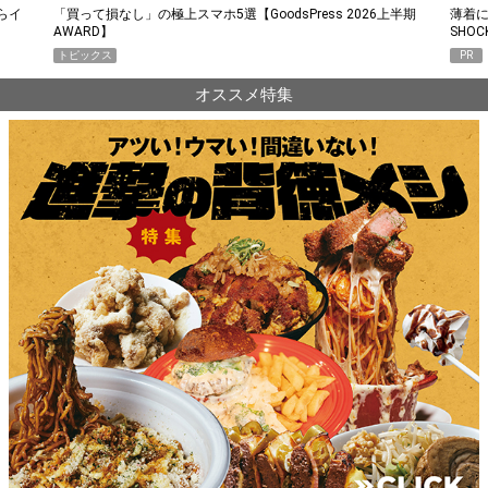
らイ
「買って損なし」の極上スマホ5選【GoodsPress 2026上半期
薄着に
AWARD】
SHO
トピックス
PR
オススメ特集