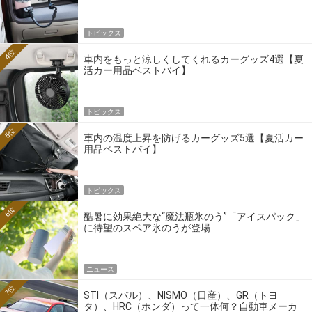
トピックス
4位
車内をもっと涼しくしてくれるカーグッズ4選【夏
活カー用品ベストバイ】
トピックス
5位
車内の温度上昇を防げるカーグッズ5選【夏活カー
用品ベストバイ】
トピックス
6位
酷暑に効果絶大な“魔法瓶氷のう”「アイスパック」
に待望のスペア氷のうが登場
ニュース
7位
STI（スバル）、NISMO（日産）、GR（トヨ
タ）、HRC（ホンダ）って一体何？自動車メーカ