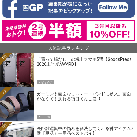
人気記事ランキング
1位
「買って損なし」の極上スマホ5選【GoodsPress
2026上半期AWARD】
トピックス
2位
ガーミンも画面なしスマートバンドに参入。画面
がなくても測れる項目てんこ盛り
ニュース
3位
長距離運転中の悩みを解決してくれる神アイテム7
選【夏活カー用品ベストバイ】