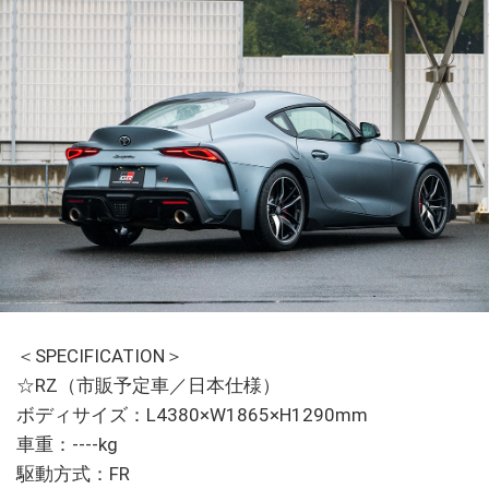
＜SPECIFICATION＞
☆RZ（市販予定車／日本仕様）
ボディサイズ：L4380×W1865×H1290mm
車重：----kg
駆動方式：FR