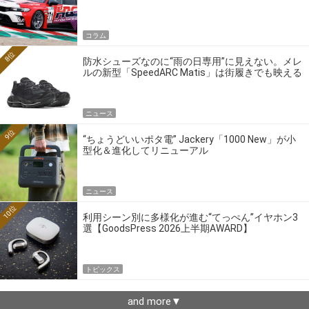
ーの4大ワークスブランドを探る
コラム
8位
防水シューズなのに“雨の日専用”に見えない。メレ
ルの新型「SpeedARC Matis」は街履きでも映える
ニュース
9位
“ちょうどいいポタ電” Jackery「1000 New」が小
型化＆進化してリニューアル
ニュース
10位
利用シーン別に多様化が進む“てっぺん”イヤホン3
選【GoodsPress 2026上半期AWARD】
トピックス
and more▼