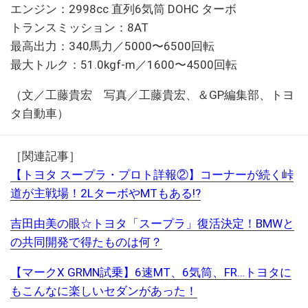
エンジン：2998cc 直列6気筒 DOHC ターボ
トランスミッション：8AT
最高出力：340馬力／5000〜6500回転
最大トルク：51.0kgf-m／1600〜4500回転
（文／工藤貴宏 写真／工藤貴宏、＆GP編集部、トヨ
タ自動車）
［関連記事］
【トヨタ スープラ・プロト詳報②】コーナーが続く峠
道が主戦場！2LターボやMTもある!?
吉田由美の眼☆トヨタ「スープラ」復活決定！BMWと
の共同開発で得たものは何？
【マークX GRMN試乗】6速MT、6気筒、FR…トヨタに
もこんなに楽しいセダンがあった！