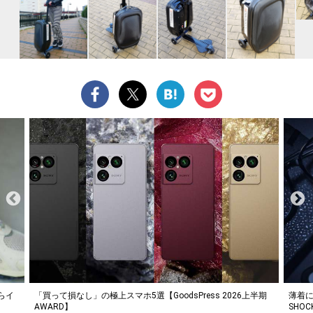
半期
薄着になる季節の夏こそ“映える”タフな腕時計を。G-
【編集
SHOCK「GRAVITYMASTER」は本当に機能も見た…
チオ