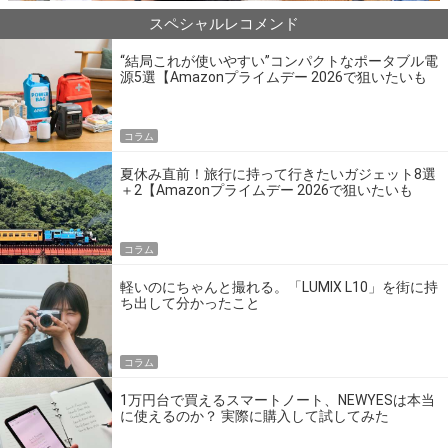
スペシャルレコメンド
“結局これが使いやすい”コンパクトなポータブル電
源5選【Amazonプライムデー 2026で狙いたいも
の】
コラム
夏休み直前！旅行に持って行きたいガジェット8選
＋2【Amazonプライムデー 2026で狙いたいも
の】
コラム
軽いのにちゃんと撮れる。「LUMIX L10」を街に持
ち出して分かったこと
コラム
1万円台で買えるスマートノート、NEWYESは本当
に使えるのか？ 実際に購入して試してみた