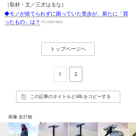
（取材・文／三才はるな）
◆モノが捨てられずに困っていた里歩が、新たに「買
ったもの」は？
PR(UR都市機構)
トップページヘ
1
2
この記事のタイトルとURLをコピーする
画像 全21枚