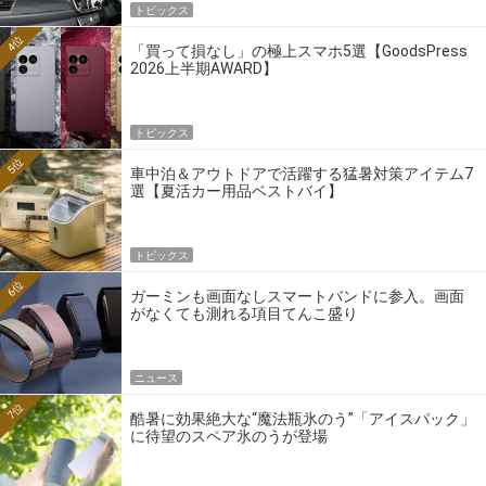
トピックス
4位
「買って損なし」の極上スマホ5選【GoodsPress
2026上半期AWARD】
トピックス
5位
車中泊＆アウトドアで活躍する猛暑対策アイテム7
選【夏活カー用品ベストバイ】
トピックス
6位
ガーミンも画面なしスマートバンドに参入。画面
がなくても測れる項目てんこ盛り
ニュース
7位
酷暑に効果絶大な“魔法瓶氷のう”「アイスパック」
に待望のスペア氷のうが登場