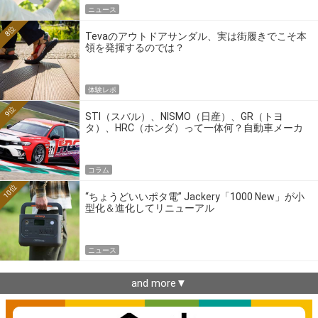
ニュース
8位
Tevaのアウトドアサンダル、実は街履きでこそ本
領を発揮するのでは？
体験レポ
9位
STI（スバル）、NISMO（日産）、GR（トヨ
タ）、HRC（ホンダ）って一体何？自動車メーカ
ーの4大ワークスブランドを探る
コラム
10位
“ちょうどいいポタ電” Jackery「1000 New」が小
型化＆進化してリニューアル
ニュース
and more▼