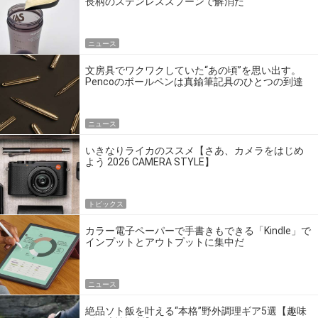
長柄のステンレススプーンで解消だ
ニュース
文房具でワクワクしていた“あの頃”を思い出す。
Pencoのボールペンは真鍮筆記具のひとつの到達
点だ
ニュース
いきなりライカのススメ【さあ、カメラをはじめ
よう 2026 CAMERA STYLE】
トピックス
カラー電子ペーパーで手書きもできる「Kindle」で
インプットとアウトプットに集中だ
ニュース
絶品ソト飯を叶える“本格”野外調理ギア5選【趣味