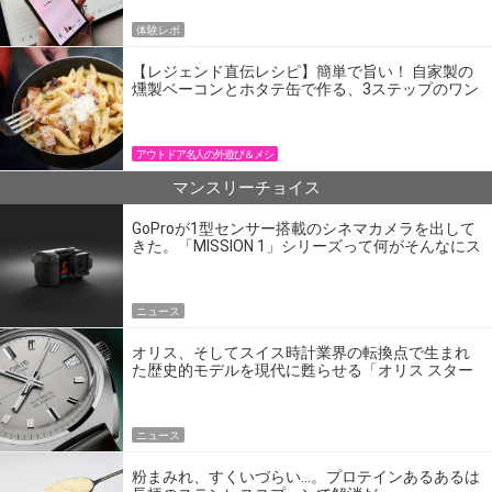
体験レポ
【レジェンド直伝レシピ】簡単で旨い！ 自家製の
燻製ベーコンとホタテ缶で作る、3ステップのワン
パン飯
アウトドア名人の外遊び＆メシ
マンスリーチョイス
GoProが1型センサー搭載のシネマカメラを出して
きた。「MISSION 1」シリーズって何がそんなにス
ゴいの？
ニュース
オリス、そしてスイス時計業界の転換点で生まれ
た歴史的モデルを現代に甦らせる「オリス スター
エディション」
ニュース
粉まみれ、すくいづらい…。プロテインあるあるは