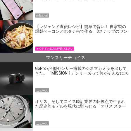
体験レポ
【レジェンド直伝レシピ】簡単で旨い！ 自家製の
燻製ベーコンとホタテ缶で作る、3ステップのワン
パン飯
アウトドア名人の外遊び＆メシ
マンスリーチョイス
GoProが1型センサー搭載のシネマカメラを出して
きた。「MISSION 1」シリーズって何がそんなにス
ゴいの？
ニュース
オリス、そしてスイス時計業界の転換点で生まれ
た歴史的モデルを現代に甦らせる「オリス スター
エディション」
ニュース