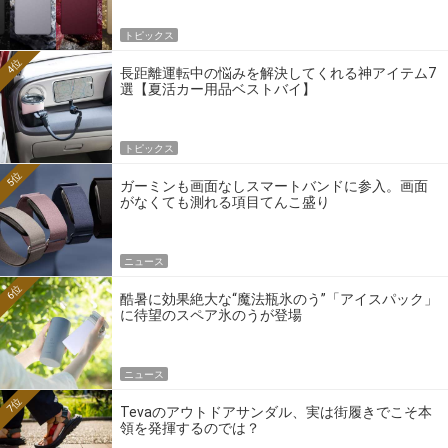
トピックス
4位
長距離運転中の悩みを解決してくれる神アイテム7
選【夏活カー用品ベストバイ】
トピックス
5位
ガーミンも画面なしスマートバンドに参入。画面
がなくても測れる項目てんこ盛り
ニュース
6位
酷暑に効果絶大な“魔法瓶氷のう”「アイスパック」
に待望のスペア氷のうが登場
ニュース
7位
Tevaのアウトドアサンダル、実は街履きでこそ本
領を発揮するのでは？