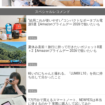
スペシャルレコメンド
“結局これが使いやすい”コンパクトなポータブル電
源5選【Amazonプライムデー 2026で狙いたいも
の】
コラム
夏休み直前！旅行に持って行きたいガジェット8選
＋2【Amazonプライムデー 2026で狙いたいも
の】
コラム
軽いのにちゃんと撮れる。「LUMIX L10」を街に持
ち出して分かったこと
コラム
1万円台で買えるスマートノート、NEWYESは本当
に使えるのか？ 実際に購入して試してみた