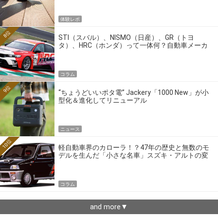
体験レポ
8位
STI（スバル）、NISMO（日産）、GR（トヨ
タ）、HRC（ホンダ）って一体何？自動車メーカ
ーの4大ワークスブランドを探る
コラム
9位
“ちょうどいいポタ電” Jackery「1000 New」が小
型化＆進化してリニューアル
ニュース
10位
軽自動車界のカローラ！？47年の歴史と無数のモ
デルを生んだ「小さな名車」スズキ・アルトの変
遷
コラム
and more▼