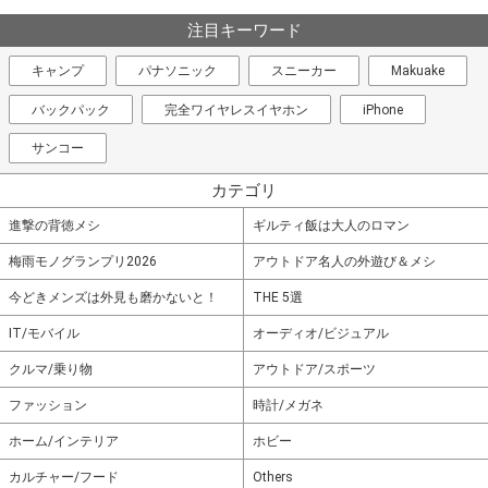
注目キーワード
キャンプ
パナソニック
スニーカー
Makuake
バックパック
完全ワイヤレスイヤホン
iPhone
サンコー
カテゴリ
進撃の背徳メシ
ギルティ飯は大人のロマン
梅雨モノグランプリ2026
アウトドア名人の外遊び＆メシ
今どきメンズは外見も磨かないと！
THE 5選
IT/モバイル
オーディオ/ビジュアル
クルマ/乗り物
アウトドア/スポーツ
ファッション
時計/メガネ
ホーム/インテリア
ホビー
カルチャー/フード
Others