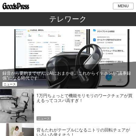
MENU
テレワーク
録音から要約までぜんぶAIにおまかせ。これからイヤホンが“議事録
係”になる時代です
ニュース
1万円ちょっとで機能モリモリのワークチェアが買
えるってコスパ高すぎ！
ニュース
背もたれがテーブルになるニトリの回転チェアが
いろいろ使えそう！