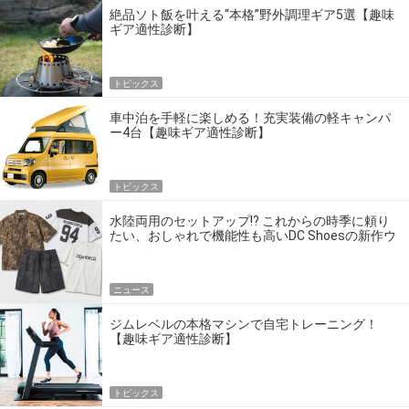
絶品ソト飯を叶える“本格”野外調理ギア5選【趣味
ギア適性診断】
トピックス
車中泊を手軽に楽しめる！充実装備の軽キャンパ
ー4台【趣味ギア適性診断】
トピックス
水陸両用のセットアップ!? これからの時季に頼り
たい、おしゃれで機能性も高いDC Shoesの新作ウ
エア
ニュース
ジムレベルの本格マシンで自宅トレーニング！
【趣味ギア適性診断】
トピックス