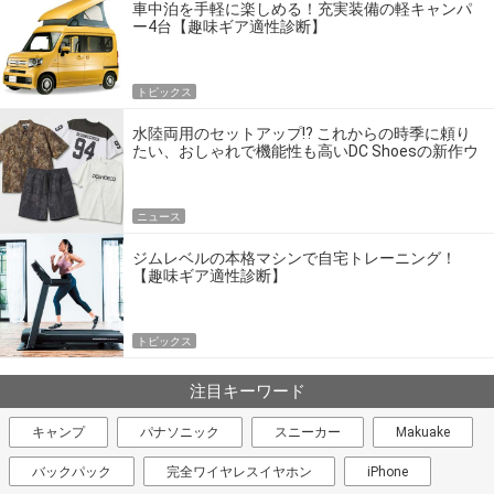
車中泊を手軽に楽しめる！充実装備の軽キャンパ
ー4台【趣味ギア適性診断】
トピックス
水陸両用のセットアップ!? これからの時季に頼り
たい、おしゃれで機能性も高いDC Shoesの新作ウ
エア
ニュース
ジムレベルの本格マシンで自宅トレーニング！
【趣味ギア適性診断】
トピックス
注目キーワード
キャンプ
パナソニック
スニーカー
Makuake
バックパック
完全ワイヤレスイヤホン
iPhone