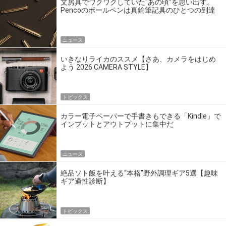
文房具でワクワクしていた“あの頃”を思い出す。
Pencoのボールペンは真鍮筆記具のひとつの到達
点だ
ニュース
いきなりライカのススメ【さあ、カメラをはじめ
よう 2026 CAMERA STYLE】
トピックス
カラー電子ペーパーで手書きもできる「Kindle」で
インプットとアウトプットに集中だ
ニュース
絶品ソト飯を叶える“本格”野外調理ギア5選【趣味
ギア適性診断】
トピックス