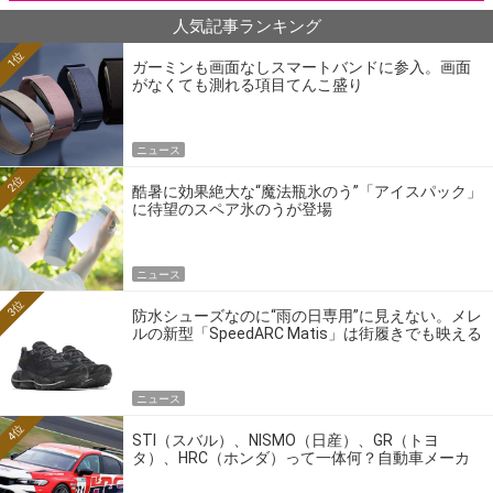
人気記事ランキング
1位
ガーミンも画面なしスマートバンドに参入。画面
がなくても測れる項目てんこ盛り
ニュース
2位
酷暑に効果絶大な“魔法瓶氷のう”「アイスパック」
に待望のスペア氷のうが登場
ニュース
3位
防水シューズなのに“雨の日専用”に見えない。メレ
ルの新型「SpeedARC Matis」は街履きでも映える
ニュース
4位
STI（スバル）、NISMO（日産）、GR（トヨ
タ）、HRC（ホンダ）って一体何？自動車メーカ
ーの4大ワークスブランドを探る