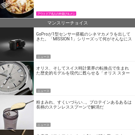
パン飯
アウトドア名人の外遊び＆メシ
マンスリーチョイス
GoProが1型センサー搭載のシネマカメラを出して
きた。「MISSION 1」シリーズって何がそんなにス
ゴいの？
ニュース
オリス、そしてスイス時計業界の転換点で生まれ
た歴史的モデルを現代に甦らせる「オリス スター
エディション」
ニュース
粉まみれ、すくいづらい…。プロテインあるあるは
長柄のステンレススプーンで解消だ
ニュース