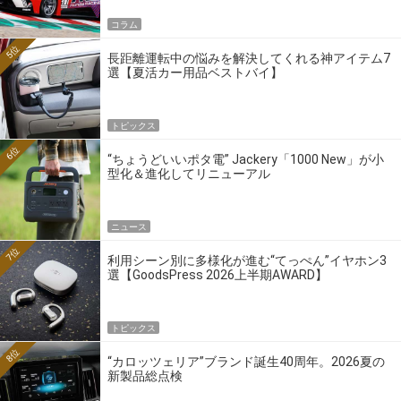
コラム
5位
長距離運転中の悩みを解決してくれる神アイテム7
選【夏活カー用品ベストバイ】
トピックス
6位
“ちょうどいいポタ電” Jackery「1000 New」が小
型化＆進化してリニューアル
ニュース
7位
利用シーン別に多様化が進む“てっぺん”イヤホン3
選【GoodsPress 2026上半期AWARD】
トピックス
8位
“カロッツェリア”ブランド誕生40周年。2026夏の
新製品総点検