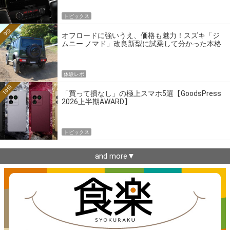
トピックス
9位
オフロードに強いうえ、価格も魅力！スズキ「ジ
ムニー ノマド」改良新型に試乗して分かった本格
クロカンの実力
体験レポ
10位
「買って損なし」の極上スマホ5選【GoodsPress
2026上半期AWARD】
トピックス
and more▼