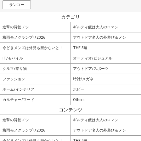
サンコー
カテゴリ
進撃の背徳メシ
ギルティ飯は大人のロマン
梅雨モノグランプリ2026
アウトドア名人の外遊び＆メシ
今どきメンズは外見も磨かないと！
THE 5選
IT/モバイル
オーディオ/ビジュアル
クルマ/乗り物
アウトドア/スポーツ
ファッション
時計/メガネ
ホーム/インテリア
ホビー
カルチャー/フード
Others
コンテンツ
進撃の背徳メシ
ギルティ飯は大人のロマン
梅雨モノグランプリ2026
アウトドア名人の外遊び＆メシ
今どきメンズは外見も磨かないと！
THE 5選