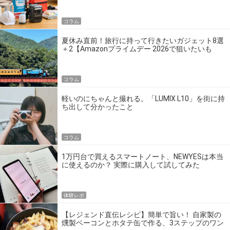
コラム
夏休み直前！旅行に持って行きたいガジェット8選
＋2【Amazonプライムデー 2026で狙いたいも
の】
コラム
軽いのにちゃんと撮れる。「LUMIX L10」を街に持
ち出して分かったこと
コラム
1万円台で買えるスマートノート、NEWYESは本当
に使えるのか？ 実際に購入して試してみた
体験レポ
【レジェンド直伝レシピ】簡単で旨い！ 自家製の
燻製ベーコンとホタテ缶で作る、3ステップのワン