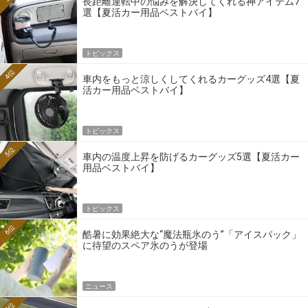
長距離運転中の悩みを解決してくれる神アイテム7
選【夏活カー用品ベストバイ】
トピックス
4位
車内をもっと涼しくしてくれるカーグッズ4選【夏
活カー用品ベストバイ】
トピックス
5位
車内の温度上昇を防げるカーグッズ5選【夏活カー
用品ベストバイ】
トピックス
6位
酷暑に効果絶大な“魔法瓶氷のう”「アイスパック」
に待望のスペア氷のうが登場
ニュース
7位