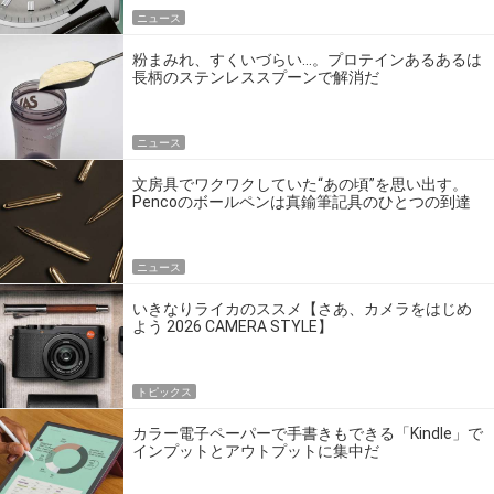
ニュース
粉まみれ、すくいづらい…。プロテインあるあるは
長柄のステンレススプーンで解消だ
ニュース
文房具でワクワクしていた“あの頃”を思い出す。
Pencoのボールペンは真鍮筆記具のひとつの到達
点だ
ニュース
いきなりライカのススメ【さあ、カメラをはじめ
よう 2026 CAMERA STYLE】
トピックス
カラー電子ペーパーで手書きもできる「Kindle」で
インプットとアウトプットに集中だ