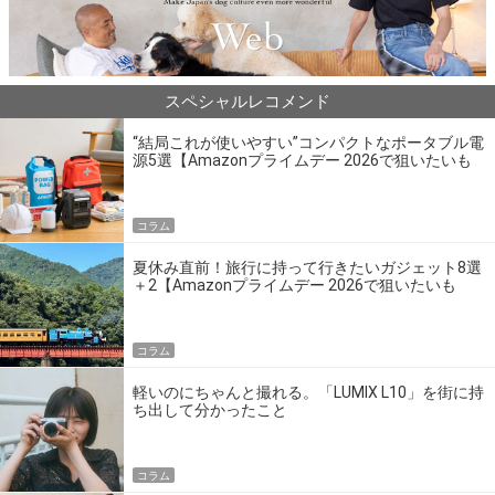
スペシャルレコメンド
“結局これが使いやすい”コンパクトなポータブル電
源5選【Amazonプライムデー 2026で狙いたいも
の】
コラム
夏休み直前！旅行に持って行きたいガジェット8選
＋2【Amazonプライムデー 2026で狙いたいも
の】
コラム
軽いのにちゃんと撮れる。「LUMIX L10」を街に持
ち出して分かったこと
コラム