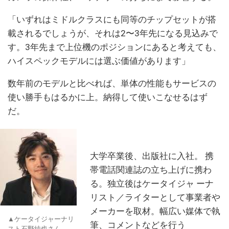
「いずれはミドルクラスにも同等のチップセットが搭
載されるでしょうが、それは2〜3年先になる見込みで
す。3年先まで上位機のポジションにあると考えても、
ハイスペックモデルには選ぶ価値があります」
数年前のモデルと比べれば、単体の性能もサービスの
使い勝手もはるかに上。納得して使いこなせるはず
だ。
大学卒業後、出版社に入社。 携
帯電話関連誌の立ち上げに携わ
る。独立後はケータイジャ ーナ
リスト／ライターとして事業者や
メーカーを取材。幅広い媒体で執
▲ケータイジャーナリ
筆、コメントなどを行う
スト石野純也さん