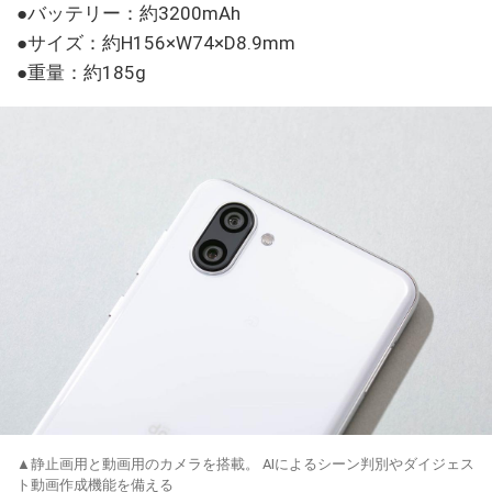
●バッテリー：約3200mAh
●サイズ：約H156×W74×D8.9mm
●重量：約185g
▲静止画用と動画用のカメラを搭載。 AIによるシーン判別やダイジェス
ト動画作成機能を備える