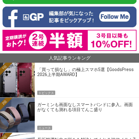
人気記事ランキング
1位
「買って損なし」の極上スマホ5選【GoodsPress
2026上半期AWARD】
トピックス
2位
ガーミンも画面なしスマートバンドに参入。画面
がなくても測れる項目てんこ盛り
ニュース
3位