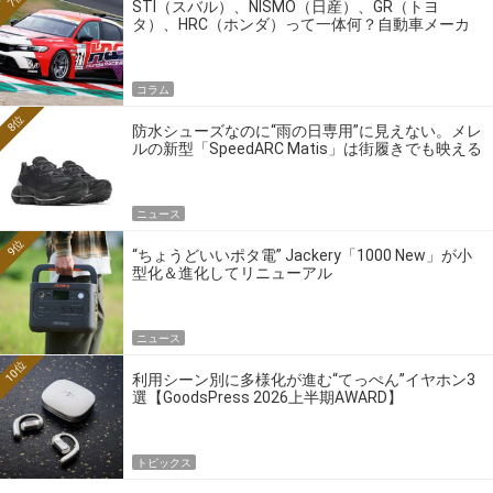
STI（スバル）、NISMO（日産）、GR（トヨ
タ）、HRC（ホンダ）って一体何？自動車メーカ
ーの4大ワークスブランドを探る
コラム
8位
防水シューズなのに“雨の日専用”に見えない。メレ
ルの新型「SpeedARC Matis」は街履きでも映える
ニュース
9位
“ちょうどいいポタ電” Jackery「1000 New」が小
型化＆進化してリニューアル
ニュース
10位
利用シーン別に多様化が進む“てっぺん”イヤホン3
選【GoodsPress 2026上半期AWARD】
トピックス