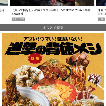
らイ
「買って損なし」の極上スマホ5選【GoodsPress 2026上半期
薄着に
AWARD】
SHO
トピックス
PR
オススメ特集