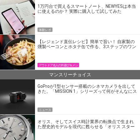
1万円台で買えるスマートノート、NEWYESは本当
に使えるのか？ 実際に購入して試してみた
体験レポ
【レジェンド直伝レシピ】簡単で旨い！ 自家製の
燻製ベーコンとホタテ缶で作る、3ステップのワン
パン飯
アウトドア名人の外遊び＆メシ
マンスリーチョイス
GoProが1型センサー搭載のシネマカメラを出して
きた。「MISSION 1」シリーズって何がそんなにス
ゴいの？
ニュース
オリス、そしてスイス時計業界の転換点で生まれ
た歴史的モデルを現代に甦らせる「オリス スター
エディション」