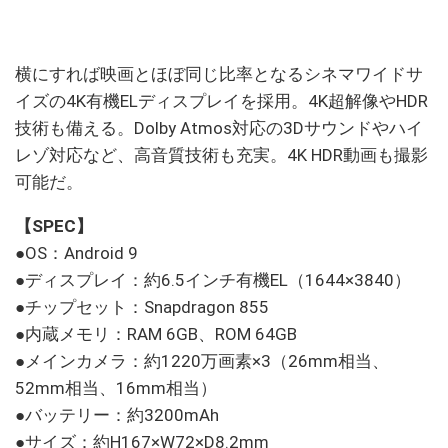
横にすれば映画とほぼ同じ比率となるシネマワイドサ
イズの4K有機ELディスプレイを採用。4K超解像やHDR
技術も備える。Dolby Atmos対応の3Dサウンドやハイ
レゾ対応など、高音質技術も充実。4K HDR動画も撮影
可能だ。
【SPEC】
●OS：Android 9
●ディスプレイ：約6.5インチ有機EL（1644×3840）
●チップセット：Snapdragon 855
●内蔵メモリ：RAM 6GB、ROM 64GB
●メインカメラ：約1220万画素×3（26mm相当、
52mm相当、16mm相当）
●バッテリー：約3200mAh
●サイズ：約H167×W72×D8.2mm