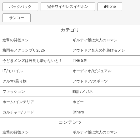
バックパック
完全ワイヤレスイヤホン
iPhone
サンコー
カテゴリ
進撃の背徳メシ
ギルティ飯は大人のロマン
梅雨モノグランプリ2026
アウトドア名人の外遊び＆メシ
今どきメンズは外見も磨かないと！
THE 5選
IT/モバイル
オーディオ/ビジュアル
クルマ/乗り物
アウトドア/スポーツ
ファッション
時計/メガネ
ホーム/インテリア
ホビー
カルチャー/フード
Others
コンテンツ
進撃の背徳メシ
ギルティ飯は大人のロマン