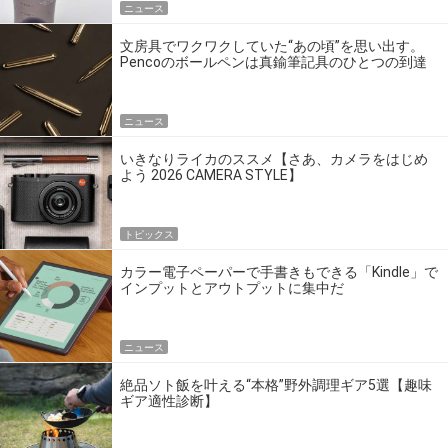
ニュース
文房具でワクワクしていた“あの頃”を思い出す。
Pencoのボールペンは真鍮筆記具のひとつの到達
点だ
ニュース
いきなりライカのススメ【さあ、カメラをはじめ
よう 2026 CAMERA STYLE】
トピックス
カラー電子ペーパーで手書きもできる「Kindle」で
インプットとアウトプットに集中だ
ニュース
絶品ソト飯を叶える“本格”野外調理ギア5選【趣味
ギア適性診断】