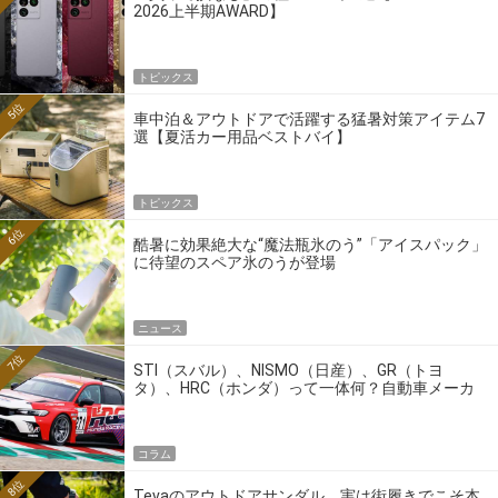
2026上半期AWARD】
トピックス
5位
車中泊＆アウトドアで活躍する猛暑対策アイテム7
選【夏活カー用品ベストバイ】
トピックス
6位
酷暑に効果絶大な“魔法瓶氷のう”「アイスパック」
に待望のスペア氷のうが登場
ニュース
7位
STI（スバル）、NISMO（日産）、GR（トヨ
タ）、HRC（ホンダ）って一体何？自動車メーカ
ーの4大ワークスブランドを探る
コラム
8位
Tevaのアウトドアサンダル、実は街履きでこそ本