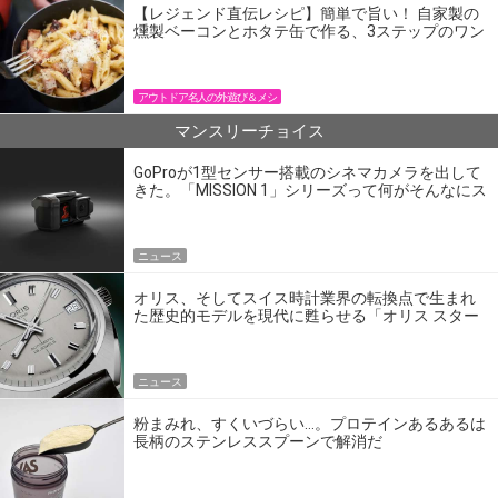
【レジェンド直伝レシピ】簡単で旨い！ 自家製の
燻製ベーコンとホタテ缶で作る、3ステップのワン
パン飯
アウトドア名人の外遊び＆メシ
マンスリーチョイス
GoProが1型センサー搭載のシネマカメラを出して
きた。「MISSION 1」シリーズって何がそんなにス
ゴいの？
ニュース
オリス、そしてスイス時計業界の転換点で生まれ
た歴史的モデルを現代に甦らせる「オリス スター
エディション」
ニュース
粉まみれ、すくいづらい…。プロテインあるあるは
長柄のステンレススプーンで解消だ