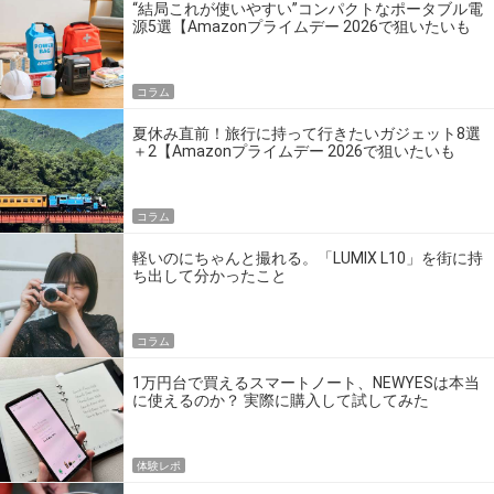
“結局これが使いやすい”コンパクトなポータブル電
源5選【Amazonプライムデー 2026で狙いたいも
の】
コラム
夏休み直前！旅行に持って行きたいガジェット8選
＋2【Amazonプライムデー 2026で狙いたいも
の】
コラム
軽いのにちゃんと撮れる。「LUMIX L10」を街に持
ち出して分かったこと
コラム
1万円台で買えるスマートノート、NEWYESは本当
に使えるのか？ 実際に購入して試してみた
体験レポ