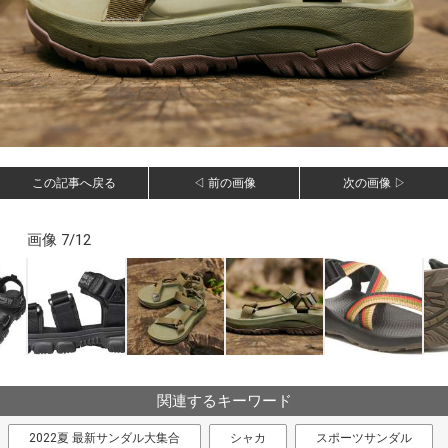
この記事へ戻る
◁ 前の画像
次の画像 ▷
画像 7/12
関連するキーワード
2022夏 最新サンダル大集合
シャカ
スポーツサンダル