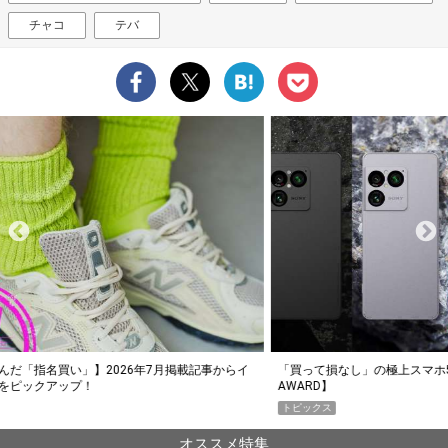
チャコ
テバ
らイ
「買って損なし」の極上スマホ5選【GoodsPress 2026上半期
薄着に
AWARD】
SHO
トピックス
PR
オススメ特集