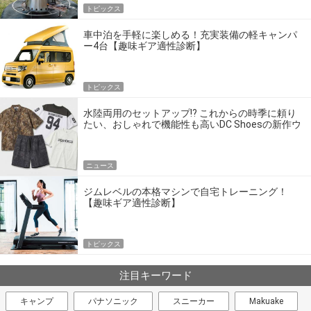
トピックス
車中泊を手軽に楽しめる！充実装備の軽キャンパ
ー4台【趣味ギア適性診断】
トピックス
水陸両用のセットアップ!? これからの時季に頼り
たい、おしゃれで機能性も高いDC Shoesの新作ウ
エア
ニュース
ジムレベルの本格マシンで自宅トレーニング！
【趣味ギア適性診断】
トピックス
注目キーワード
キャンプ
パナソニック
スニーカー
Makuake