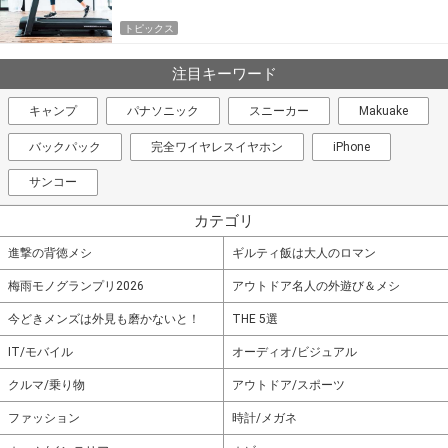
トピックス
注目キーワード
キャンプ
パナソニック
スニーカー
Makuake
バックパック
完全ワイヤレスイヤホン
iPhone
サンコー
カテゴリ
進撃の背徳メシ
ギルティ飯は大人のロマン
梅雨モノグランプリ2026
アウトドア名人の外遊び＆メシ
今どきメンズは外見も磨かないと！
THE 5選
IT/モバイル
オーディオ/ビジュアル
クルマ/乗り物
アウトドア/スポーツ
ファッション
時計/メガネ