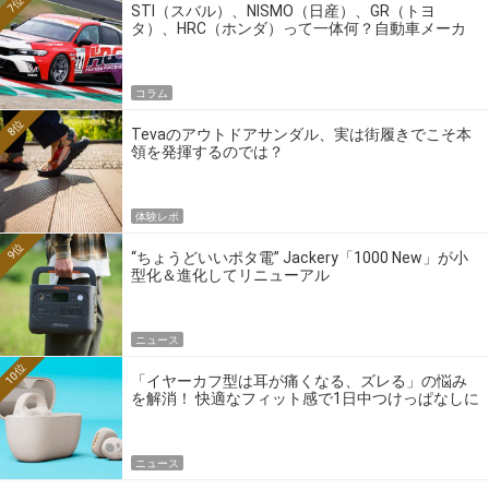
7位
STI（スバル）、NISMO（日産）、GR（トヨ
タ）、HRC（ホンダ）って一体何？自動車メーカ
ーの4大ワークスブランドを探る
コラム
8位
Tevaのアウトドアサンダル、実は街履きでこそ本
領を発揮するのでは？
体験レポ
9位
“ちょうどいいポタ電” Jackery「1000 New」が小
型化＆進化してリニューアル
ニュース
10位
「イヤーカフ型は耳が痛くなる、ズレる」の悩み
を解消！ 快適なフィット感で1日中つけっぱなしに
できるゼンハイザー最新作
ニュース