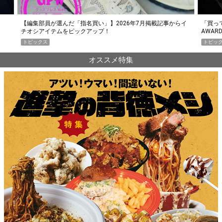
らイ
「買って損なし」の極上スマホ5選【GoodsPress 2026上半期
薄着に
AWARD】
SHO
トピックス
PR
オススメ特集