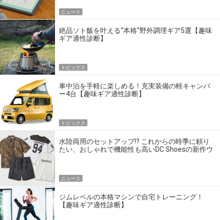
ニュース
絶品ソト飯を叶える“本格”野外調理ギア5選【趣味
ギア適性診断】
トピックス
車中泊を手軽に楽しめる！充実装備の軽キャンパ
ー4台【趣味ギア適性診断】
トピックス
水陸両用のセットアップ!? これからの時季に頼り
たい、おしゃれで機能性も高いDC Shoesの新作ウ
エア
ニュース
ジムレベルの本格マシンで自宅トレーニング！
【趣味ギア適性診断】