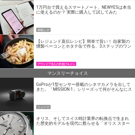
1万円台で買えるスマートノート、NEWYESは本当
に使えるのか？ 実際に購入して試してみた
体験レポ
【レジェンド直伝レシピ】簡単で旨い！ 自家製の
燻製ベーコンとホタテ缶で作る、3ステップのワン
パン飯
アウトドア名人の外遊び＆メシ
マンスリーチョイス
GoProが1型センサー搭載のシネマカメラを出して
きた。「MISSION 1」シリーズって何がそんなにス
ゴいの？
ニュース
オリス、そしてスイス時計業界の転換点で生まれ
た歴史的モデルを現代に甦らせる「オリス スター
エディション」