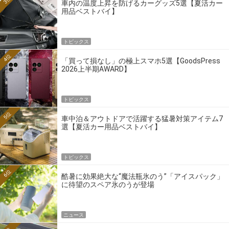
車内の温度上昇を防げるカーグッズ5選【夏活カー
用品ベストバイ】
トピックス
4位
「買って損なし」の極上スマホ5選【GoodsPress
2026上半期AWARD】
トピックス
5位
車中泊＆アウトドアで活躍する猛暑対策アイテム7
選【夏活カー用品ベストバイ】
トピックス
6位
酷暑に効果絶大な“魔法瓶氷のう”「アイスパック」
に待望のスペア氷のうが登場
ニュース