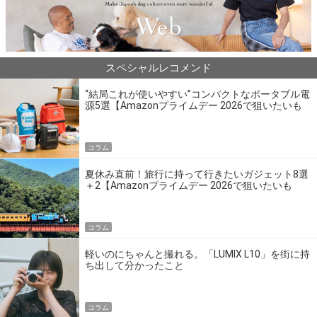
スペシャルレコメンド
“結局これが使いやすい”コンパクトなポータブル電
源5選【Amazonプライムデー 2026で狙いたいも
の】
コラム
夏休み直前！旅行に持って行きたいガジェット8選
＋2【Amazonプライムデー 2026で狙いたいも
の】
コラム
軽いのにちゃんと撮れる。「LUMIX L10」を街に持
ち出して分かったこと
コラム