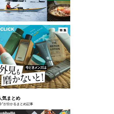
映える”タフな腕時計を。G-
【編集部員が選んだ「指名買い」
STER」は本当に機能も見た…
らイチオシアイテムをピックア
トピックス
人気まとめ
"今"が分かるまとめ記事