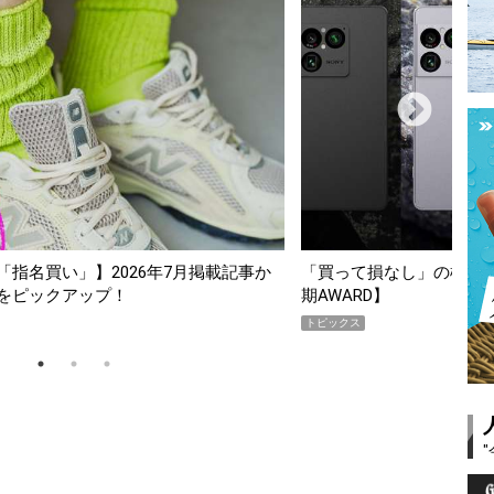
スマホ5選【GoodsPress 2026上半
薄着になる季節の夏こそ“
SHOCK「GRAVITYMA
PR