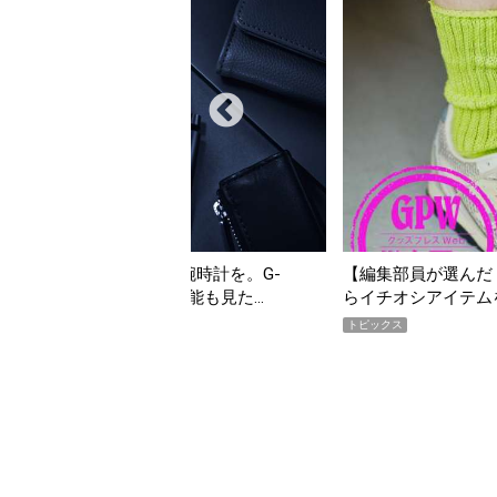
んだ「指名買い」】2026年7月掲載記事か
「買って損なし」の極上
イテムをピックアップ！
期AWARD】
トピックス