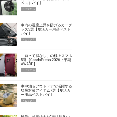
ベストバイ】
トピックス
車内の温度上昇を防げるカーグ
ッズ5選【夏活カー用品ベスト
バイ】
トピックス
「買って損なし」の極上スマホ
5選【GoodsPress 2026上半期
AWARD】
トピックス
車中泊＆アウトドアで活躍する
猛暑対策アイテム7選【夏活カ
ー用品ベストバイ】
トピックス
酷暑に効果絶大な“魔法瓶氷の