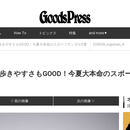
ム
How To
トピックス
特集
and more▼
きやすさもGOOD！今夏大本命のスポーツサンダル5選
220608_suposan_4
歩きやすさもGOOD！今夏大本命のスポー
◁ 前の画像
次の画像 ▷