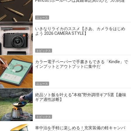
Pencoのボールペンは真鍮筆記具のひとつの到達
点だ
ニュース
いきなりライカのススメ【さあ、カメラをはじめ
よう 2026 CAMERA STYLE】
トピックス
カラー電子ペーパーで手書きもできる「Kindle」で
インプットとアウトプットに集中だ
ニュース
絶品ソト飯を叶える“本格”野外調理ギア5選【趣味
ギア適性診断】
トピックス
車中泊を手軽に楽しめる！充実装備の軽キャンパ