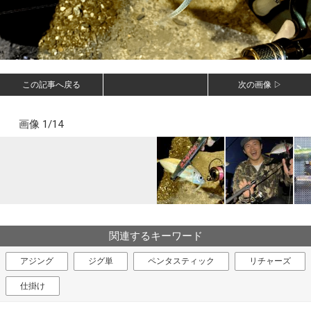
この記事へ戻る
次の画像 ▷
画像 1/14
関連するキーワード
アジング
ジグ単
ペンタスティック
リチャーズ
仕掛け