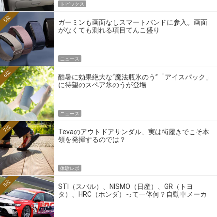
トピックス
5位
ガーミンも画面なしスマートバンドに参入。画面
がなくても測れる項目てんこ盛り
ニュース
6位
酷暑に効果絶大な“魔法瓶氷のう”「アイスパック」
に待望のスペア氷のうが登場
ニュース
7位
Tevaのアウトドアサンダル、実は街履きでこそ本
領を発揮するのでは？
体験レポ
8位
STI（スバル）、NISMO（日産）、GR（トヨ
タ）、HRC（ホンダ）って一体何？自動車メーカ
ーの4大ワークスブランドを探る