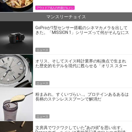
アウトドア名人の外遊び＆メシ
マンスリーチョイス
GoProが1型センサー搭載のシネマカメラを出して
きた。「MISSION 1」シリーズって何がそんなにス
ゴいの？
ニュース
オリス、そしてスイス時計業界の転換点で生まれ
た歴史的モデルを現代に甦らせる「オリス スター
エディション」
ニュース
粉まみれ、すくいづらい…。プロテインあるあるは
長柄のステンレススプーンで解消だ
ニュース
文房具でワクワクしていた“あの頃”を思い出す。