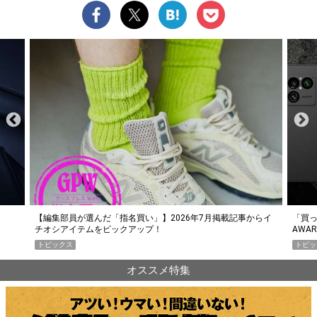
らイ
「買って損なし」の極上スマホ5選【GoodsPress 2026上半期
薄着に
AWARD】
SHO
トピックス
PR
オススメ特集