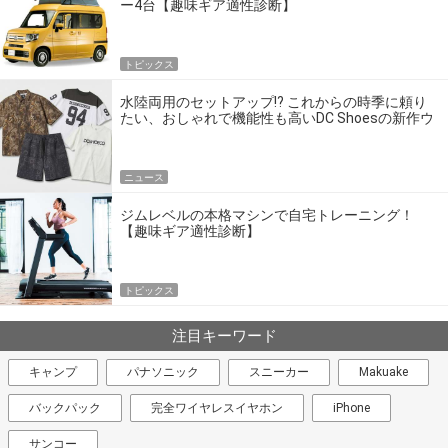
ー4台【趣味ギア適性診断】
トピックス
水陸両用のセットアップ!? これからの時季に頼り
たい、おしゃれで機能性も高いDC Shoesの新作ウ
エア
ニュース
ジムレベルの本格マシンで自宅トレーニング！
【趣味ギア適性診断】
トピックス
注目キーワード
キャンプ
パナソニック
スニーカー
Makuake
バックパック
完全ワイヤレスイヤホン
iPhone
サンコー