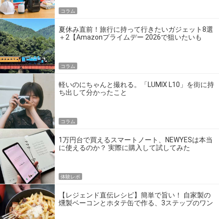
コラム
夏休み直前！旅行に持って行きたいガジェット8選
＋2【Amazonプライムデー 2026で狙いたいも
の】
コラム
軽いのにちゃんと撮れる。「LUMIX L10」を街に持
ち出して分かったこと
コラム
1万円台で買えるスマートノート、NEWYESは本当
に使えるのか？ 実際に購入して試してみた
体験レポ
【レジェンド直伝レシピ】簡単で旨い！ 自家製の
燻製ベーコンとホタテ缶で作る、3ステップのワン
パン飯