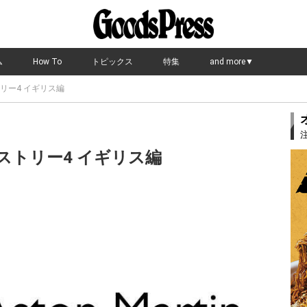
ム
How To
トピックス
特集
and more▼
リー4 イギリス編
ストリー4 イギリス編