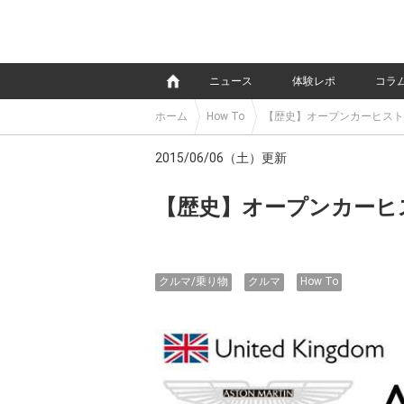
e
ニュース
体験レポ
コラ
ホーム
How To
【歴史】オープンカーヒスト
2015/06/06（土）更新
【歴史】オープンカーヒ
クルマ/乗り物
クルマ
How To