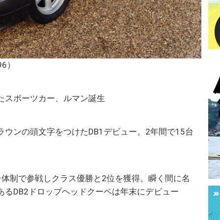
96）
したスポーツカー、ルマン誕生
ウンの頭文字をつけたDB1デビュー。2年間で15台
3台体制で参戦しクラス優勝と2位を獲得。瞬く間に名
あるDB2ドロップヘッドクーペは年末にデビュー