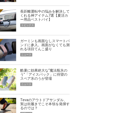
長距離運転中の悩みを解決して
くれる神アイテム7選【夏活カ
ー用品ベストバイ】
トピックス
ガーミンも画面なしスマートバ
ンドに参入。画面がなくても測
れる項目てんこ盛り
ニュース
酷暑に効果絶大な“魔法瓶氷の
う”「アイスパック」に待望の
スペア氷のうが登場
ニュース
Tevaのアウトドアサンダル、
実は街履きでこそ本領を発揮す
るのでは？