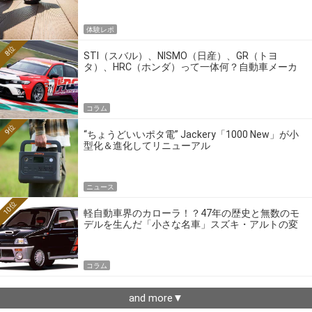
体験レポ
8位
STI（スバル）、NISMO（日産）、GR（トヨ
タ）、HRC（ホンダ）って一体何？自動車メーカ
ーの4大ワークスブランドを探る
コラム
9位
“ちょうどいいポタ電” Jackery「1000 New」が小
型化＆進化してリニューアル
ニュース
10位
軽自動車界のカローラ！？47年の歴史と無数のモ
デルを生んだ「小さな名車」スズキ・アルトの変
遷
コラム
and more▼