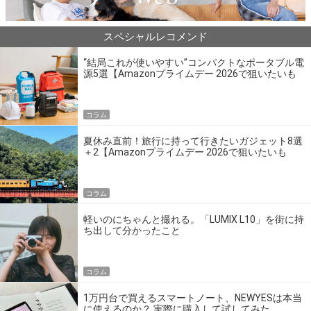
スペシャルレコメンド
“結局これが使いやすい”コンパクトなポータブル電
源5選【Amazonプライムデー 2026で狙いたいも
の】
コラム
夏休み直前！旅行に持って行きたいガジェット8選
＋2【Amazonプライムデー 2026で狙いたいも
の】
コラム
軽いのにちゃんと撮れる。「LUMIX L10」を街に持
ち出して分かったこと
コラム
1万円台で買えるスマートノート、NEWYESは本当
に使えるのか？ 実際に購入して試してみた