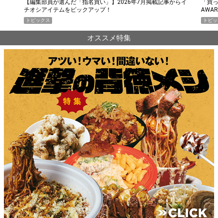
らイ
「買って損なし」の極上スマホ5選【GoodsPress 2026上半期
薄着に
AWARD】
SHO
トピックス
PR
オススメ特集