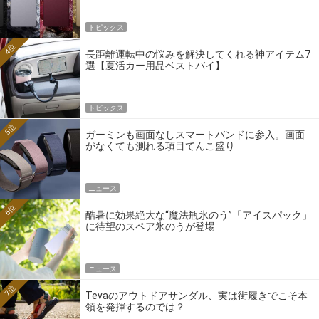
トピックス
4位
長距離運転中の悩みを解決してくれる神アイテム7
選【夏活カー用品ベストバイ】
トピックス
5位
ガーミンも画面なしスマートバンドに参入。画面
がなくても測れる項目てんこ盛り
ニュース
6位
酷暑に効果絶大な“魔法瓶氷のう”「アイスパック」
に待望のスペア氷のうが登場
ニュース
7位
Tevaのアウトドアサンダル、実は街履きでこそ本
領を発揮するのでは？