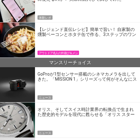
体験レポ
【レジェンド直伝レシピ】簡単で旨い！ 自家製の
燻製ベーコンとホタテ缶で作る、3ステップのワン
パン飯
アウトドア名人の外遊び＆メシ
マンスリーチョイス
GoProが1型センサー搭載のシネマカメラを出して
きた。「MISSION 1」シリーズって何がそんなにス
ゴいの？
ニュース
オリス、そしてスイス時計業界の転換点で生まれ
た歴史的モデルを現代に甦らせる「オリス スター
エディション」
ニュース