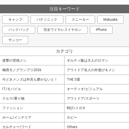
注目キーワード
キャンプ
パナソニック
スニーカー
Makuake
バックパック
完全ワイヤレスイヤホン
iPhone
サンコー
カテゴリ
進撃の背徳メシ
ギルティ飯は大人のロマン
梅雨モノグランプリ2026
アウトドア名人の外遊び＆メシ
今どきメンズは外見も磨かないと！
THE 5選
IT/モバイル
オーディオ/ビジュアル
クルマ/乗り物
アウトドア/スポーツ
ファッション
時計/メガネ
ホーム/インテリア
ホビー
カルチャー/フード
Others