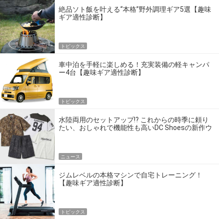
絶品ソト飯を叶える“本格”野外調理ギア5選【趣味
ギア適性診断】
トピックス
車中泊を手軽に楽しめる！充実装備の軽キャンパ
ー4台【趣味ギア適性診断】
トピックス
水陸両用のセットアップ!? これからの時季に頼り
たい、おしゃれで機能性も高いDC Shoesの新作ウ
エア
ニュース
ジムレベルの本格マシンで自宅トレーニング！
【趣味ギア適性診断】
トピックス