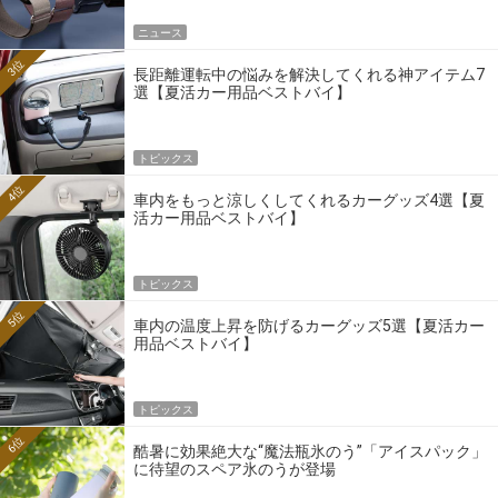
ニュース
3位
長距離運転中の悩みを解決してくれる神アイテム7
選【夏活カー用品ベストバイ】
トピックス
4位
車内をもっと涼しくしてくれるカーグッズ4選【夏
活カー用品ベストバイ】
トピックス
5位
車内の温度上昇を防げるカーグッズ5選【夏活カー
用品ベストバイ】
トピックス
6位
酷暑に効果絶大な“魔法瓶氷のう”「アイスパック」
に待望のスペア氷のうが登場