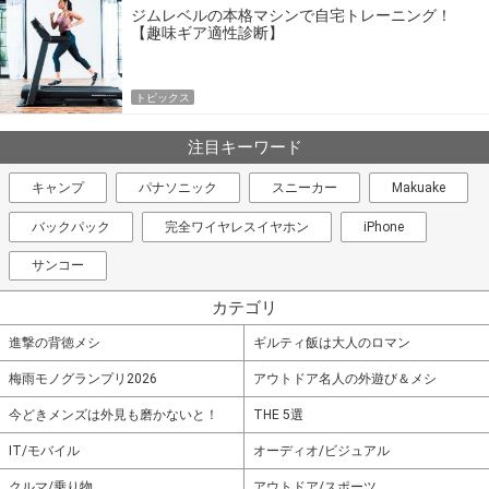
ジムレベルの本格マシンで自宅トレーニング！
【趣味ギア適性診断】
トピックス
注目キーワード
キャンプ
パナソニック
スニーカー
Makuake
バックパック
完全ワイヤレスイヤホン
iPhone
サンコー
カテゴリ
進撃の背徳メシ
ギルティ飯は大人のロマン
梅雨モノグランプリ2026
アウトドア名人の外遊び＆メシ
今どきメンズは外見も磨かないと！
THE 5選
IT/モバイル
オーディオ/ビジュアル
クルマ/乗り物
アウトドア/スポーツ