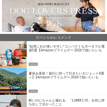
スペシャルレコメンド
“結局これが使いやすい”コンパクトなポータブル電
源5選【Amazonプライムデー 2026で狙いたいも
の】
コラム
夏休み直前！旅行に持って行きたいガジェット8選
＋2【Amazonプライムデー 2026で狙いたいも
の】
コラム
軽いのにちゃんと撮れる。「LUMIX L10」を街に持
ち出して分かったこと