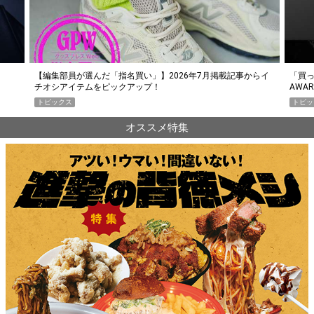
らイ
「買って損なし」の極上スマホ5選【GoodsPress 2026上半期
薄着に
AWARD】
SHO
トピックス
PR
オススメ特集