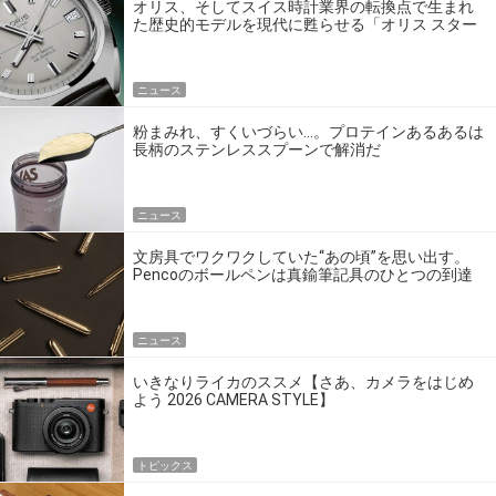
オリス、そしてスイス時計業界の転換点で生まれ
た歴史的モデルを現代に甦らせる「オリス スター
エディション」
ニュース
粉まみれ、すくいづらい…。プロテインあるあるは
長柄のステンレススプーンで解消だ
ニュース
文房具でワクワクしていた“あの頃”を思い出す。
Pencoのボールペンは真鍮筆記具のひとつの到達
点だ
ニュース
いきなりライカのススメ【さあ、カメラをはじめ
よう 2026 CAMERA STYLE】
トピックス