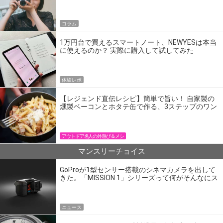
コラム
1万円台で買えるスマートノート、NEWYESは本当
に使えるのか？ 実際に購入して試してみた
体験レポ
【レジェンド直伝レシピ】簡単で旨い！ 自家製の
燻製ベーコンとホタテ缶で作る、3ステップのワン
パン飯
アウトドア名人の外遊び＆メシ
マンスリーチョイス
GoProが1型センサー搭載のシネマカメラを出して
きた。「MISSION 1」シリーズって何がそんなにス
ゴいの？
ニュース