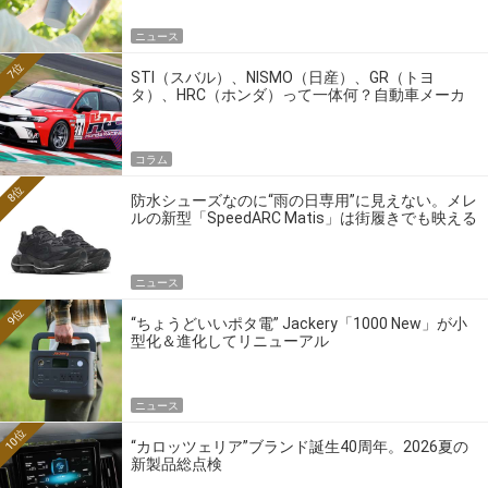
ニュース
7位
STI（スバル）、NISMO（日産）、GR（トヨ
タ）、HRC（ホンダ）って一体何？自動車メーカ
ーの4大ワークスブランドを探る
コラム
8位
防水シューズなのに“雨の日専用”に見えない。メレ
ルの新型「SpeedARC Matis」は街履きでも映える
ニュース
9位
“ちょうどいいポタ電” Jackery「1000 New」が小
型化＆進化してリニューアル
ニュース
10位
“カロッツェリア”ブランド誕生40周年。2026夏の
新製品総点検