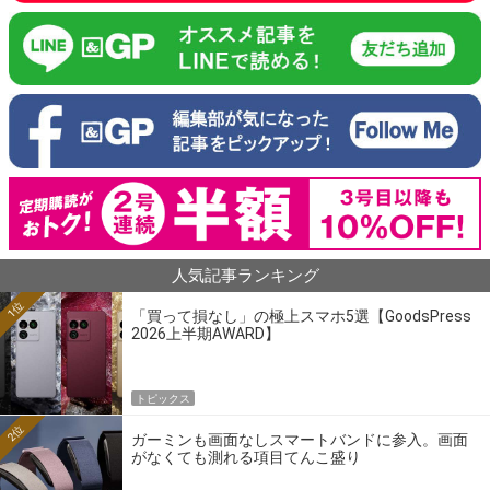
人気記事ランキング
1位
「買って損なし」の極上スマホ5選【GoodsPress
2026上半期AWARD】
トピックス
2位
ガーミンも画面なしスマートバンドに参入。画面
がなくても測れる項目てんこ盛り