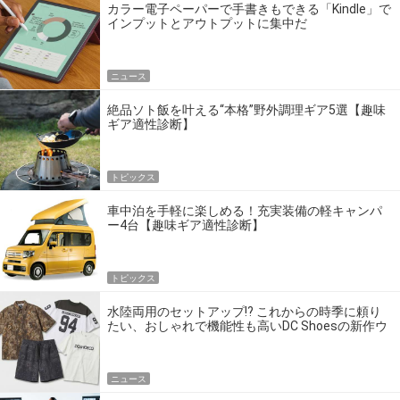
カラー電子ペーパーで手書きもできる「Kindle」で
インプットとアウトプットに集中だ
ニュース
絶品ソト飯を叶える“本格”野外調理ギア5選【趣味
ギア適性診断】
トピックス
車中泊を手軽に楽しめる！充実装備の軽キャンパ
ー4台【趣味ギア適性診断】
トピックス
水陸両用のセットアップ!? これからの時季に頼り
たい、おしゃれで機能性も高いDC Shoesの新作ウ
エア
ニュース