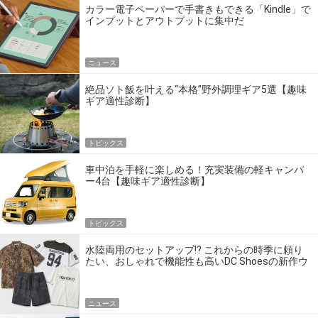
カラー電子ペーパーで手書きもできる「Kindle」で
インプットとアウトプットに集中だ
ニュース
絶品ソト飯を叶える“本格”野外調理ギア5選【趣味
ギア適性診断】
トピックス
車中泊を手軽に楽しめる！充実装備の軽キャンパ
ー4台【趣味ギア適性診断】
トピックス
水陸両用のセットアップ!? これからの時季に頼り
たい、おしゃれで機能性も高いDC Shoesの新作ウ
エア
ニュース