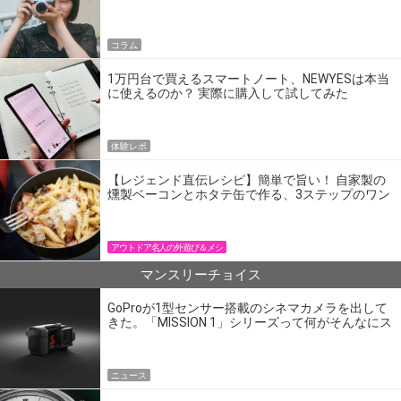
コラム
1万円台で買えるスマートノート、NEWYESは本当
に使えるのか？ 実際に購入して試してみた
体験レポ
【レジェンド直伝レシピ】簡単で旨い！ 自家製の
燻製ベーコンとホタテ缶で作る、3ステップのワン
パン飯
アウトドア名人の外遊び＆メシ
マンスリーチョイス
GoProが1型センサー搭載のシネマカメラを出して
きた。「MISSION 1」シリーズって何がそんなにス
ゴいの？
ニュース