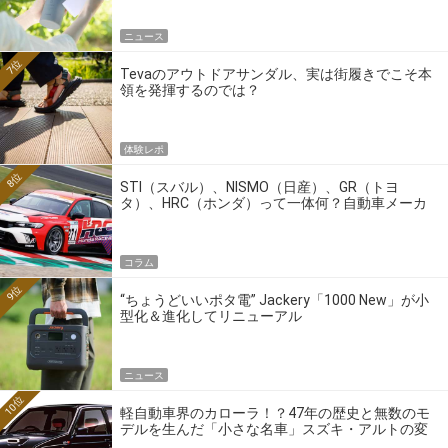
ニュース
7位
Tevaのアウトドアサンダル、実は街履きでこそ本
領を発揮するのでは？
体験レポ
8位
STI（スバル）、NISMO（日産）、GR（トヨ
タ）、HRC（ホンダ）って一体何？自動車メーカ
ーの4大ワークスブランドを探る
コラム
9位
“ちょうどいいポタ電” Jackery「1000 New」が小
型化＆進化してリニューアル
ニュース
10位
軽自動車界のカローラ！？47年の歴史と無数のモ
デルを生んだ「小さな名車」スズキ・アルトの変
遷