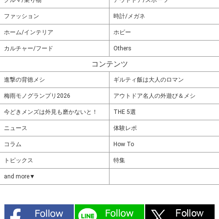
クルマ/乗り物
アウトドア/スポーツ
ファッション
時計/メガネ
ホーム/インテリア
ホビー
カルチャー/フード
Others
コンテンツ
進撃の背徳メシ
ギルティ飯は大人のロマン
梅雨モノグランプリ2026
アウトドア名人の外遊び＆メシ
今どきメンズは外見も磨かないと！
THE 5選
ニュース
体験レポ
コラム
How To
トピックス
特集
and more▼