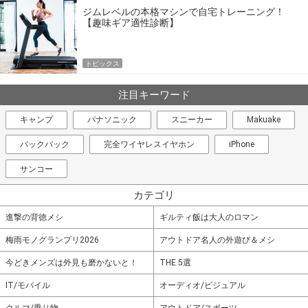
ジムレベルの本格マシンで自宅トレーニング！
【趣味ギア適性診断】
トピックス
注目キーワード
キャンプ
パナソニック
スニーカー
Makuake
バックパック
完全ワイヤレスイヤホン
iPhone
サンコー
カテゴリ
進撃の背徳メシ
ギルティ飯は大人のロマン
梅雨モノグランプリ2026
アウトドア名人の外遊び＆メシ
今どきメンズは外見も磨かないと！
THE 5選
IT/モバイル
オーディオ/ビジュアル