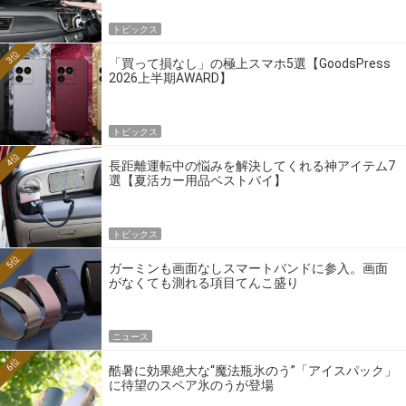
トピックス
3位
「買って損なし」の極上スマホ5選【GoodsPress
2026上半期AWARD】
トピックス
4位
長距離運転中の悩みを解決してくれる神アイテム7
選【夏活カー用品ベストバイ】
トピックス
5位
ガーミンも画面なしスマートバンドに参入。画面
がなくても測れる項目てんこ盛り
ニュース
6位
酷暑に効果絶大な“魔法瓶氷のう”「アイスパック」
に待望のスペア氷のうが登場