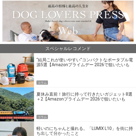
スペシャルレコメンド
“結局これが使いやすい”コンパクトなポータブル電
源5選【Amazonプライムデー 2026で狙いたいも
の】
コラム
夏休み直前！旅行に持って行きたいガジェット8選
＋2【Amazonプライムデー 2026で狙いたいも
の】
コラム
軽いのにちゃんと撮れる。「LUMIX L10」を街に持
ち出して分かったこと