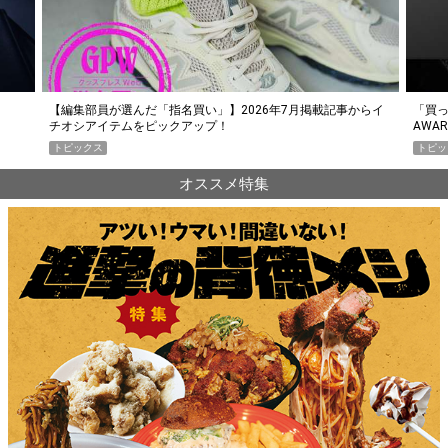
らイ
「買って損なし」の極上スマホ5選【GoodsPress 2026上半期
薄着に
AWARD】
SHO
トピックス
PR
オススメ特集