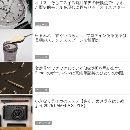
オリス、そしてスイス時計業界の転換点で生まれ
た歴史的モデルを現代に甦らせる「オリス スター
エディション」
ニュース
粉まみれ、すくいづらい…。プロテインあるあるは
長柄のステンレススプーンで解消だ
ニュース
文房具でワクワクしていた“あの頃”を思い出す。
Pencoのボールペンは真鍮筆記具のひとつの到達
点だ
ニュース
いきなりライカのススメ【さあ、カメラをはじめ
よう 2026 CAMERA STYLE】
トピックス