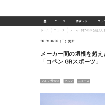
e
ニュース
体験レポ
コラ
ホーム
ニュース
メーカー間の垣根を超えた意
2019/10/20（日）更新
メーカー間の垣根を超え
「コペン GRスポーツ」
クルマ/乗り物
クルマ
ニュース