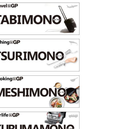
選【GoodsPress 2026上半
薄着になる季節の夏こそ“映える
SHOCK「GRAVITYMASTER
PR