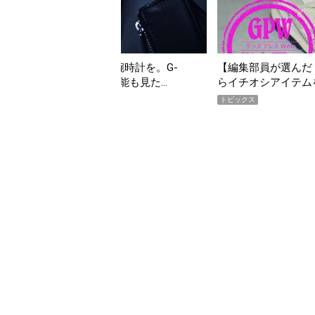
夏こそ“映える”タフな腕時計を。G-
【編集部員が選んだ「
VITYMASTER」は本当に機能も見た…
らイチオシアイテム
トピックス