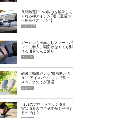
長距離運転中の悩みを解決して
くれる神アイテム7選【夏活カ
ー用品ベストバイ】
トピックス
ガーミンも画面なしスマートバ
ンドに参入。画面がなくても測
れる項目てんこ盛り
ニュース
酷暑に効果絶大な“魔法瓶氷の
う”「アイスパック」に待望の
スペア氷のうが登場
ニュース
Tevaのアウトドアサンダル、
実は街履きでこそ本領を発揮す
るのでは？