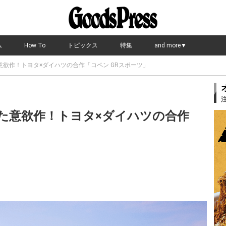
ム
How To
トピックス
特集
and more▼
欲作！トヨタ×ダイハツの合作「コペン GRスポーツ」
た意欲作！トヨタ×ダイハツの合作