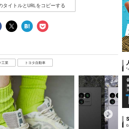
のタイトルとURLをコピーする
ツ工業
トヨタ自動車
G