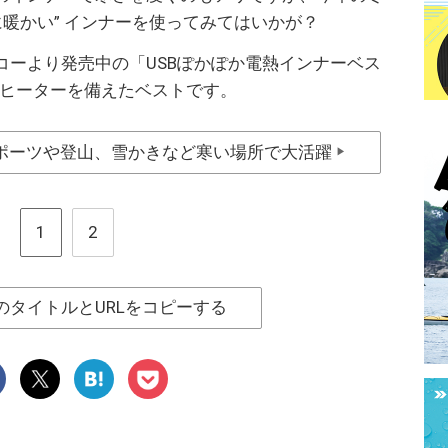
に暖かい” インナーを使ってみてはいかが？
コーより発売中の「USBぽかぽか電熱インナーベス
熱ヒーターを備えたベストです。
ポーツや登山、雪かきなど寒い場所で大活躍
▶
1
2
のタイトルとURLをコピーする