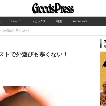
ム
How To
トピックス
特集
and more▼
トで外遊びも寒くない！
ストで外遊びも寒くない！