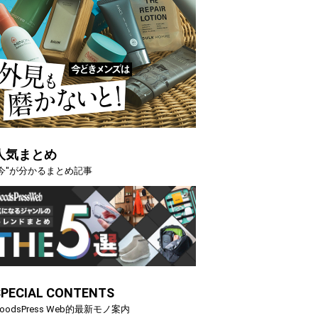
人気まとめ
"今"が分かるまとめ記事
映える”タフな腕時計を。G-
【編集部員が選んだ「指名買い」
STER」は本当に機能も見た…
らイチオシアイテムをピック
SPECIAL CONTENTS
トピックス
oodsPress Web的最新モノ案内