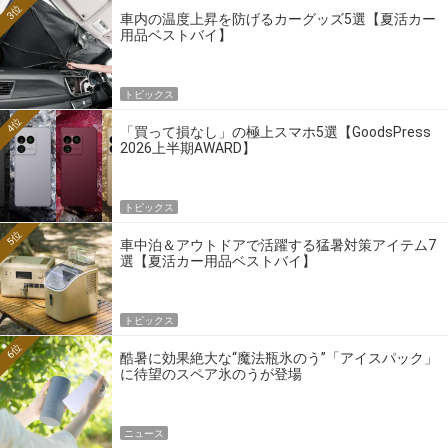
3位
車内の温度上昇を防げるカーグッズ5選【夏活カー
用品ベストバイ】
トピックス
4位
「買って損なし」の極上スマホ5選【GoodsPress
2026上半期AWARD】
トピックス
5位
車中泊＆アウトドアで活躍する猛暑対策アイテム7
選【夏活カー用品ベストバイ】
トピックス
6位
酷暑に効果絶大な“魔法瓶氷のう”「アイスパック」
に待望のスペア氷のうが登場
ニュース