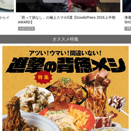
らイ
「買って損なし」の極上スマホ5選【GoodsPress 2026上半期
薄着に
AWARD】
SHO
トピックス
PR
オススメ特集