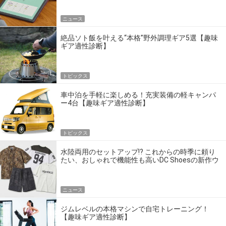
ニュース
絶品ソト飯を叶える“本格”野外調理ギア5選【趣味
ギア適性診断】
トピックス
車中泊を手軽に楽しめる！充実装備の軽キャンパ
ー4台【趣味ギア適性診断】
トピックス
水陸両用のセットアップ!? これからの時季に頼り
たい、おしゃれで機能性も高いDC Shoesの新作ウ
エア
ニュース
ジムレベルの本格マシンで自宅トレーニング！
【趣味ギア適性診断】