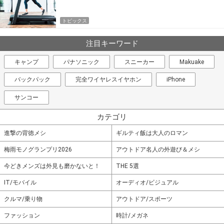
トピックス
注目キーワード
キャンプ
パナソニック
スニーカー
Makuake
バックパック
完全ワイヤレスイヤホン
iPhone
サンコー
カテゴリ
進撃の背徳メシ
ギルティ飯は大人のロマン
梅雨モノグランプリ2026
アウトドア名人の外遊び＆メシ
今どきメンズは外見も磨かないと！
THE 5選
IT/モバイル
オーディオ/ビジュアル
クルマ/乗り物
アウトドア/スポーツ
ファッション
時計/メガネ