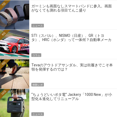
7位
ガーミンも画面なしスマートバンドに参入。画面
がなくても測れる項目てんこ盛り
ニュース
8位
STI（スバル）、NISMO（日産）、GR（トヨ
タ）、HRC（ホンダ）って一体何？自動車メーカ
ーの4大ワークスブランドを探る
コラム
9位
Tevaのアウトドアサンダル、実は街履きでこそ本
領を発揮するのでは？
体験レポ
10位
“ちょうどいいポタ電” Jackery「1000 New」が小
型化＆進化してリニューアル
ニュース