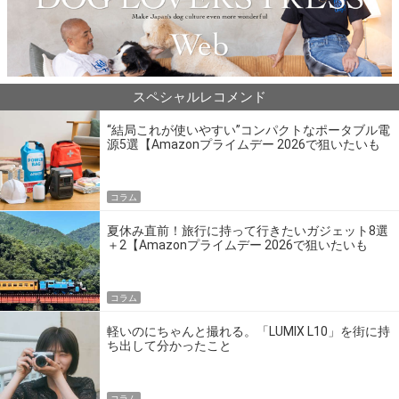
スペシャルレコメンド
“結局これが使いやすい”コンパクトなポータブル電
源5選【Amazonプライムデー 2026で狙いたいも
の】
コラム
夏休み直前！旅行に持って行きたいガジェット8選
＋2【Amazonプライムデー 2026で狙いたいも
の】
コラム
軽いのにちゃんと撮れる。「LUMIX L10」を街に持
ち出して分かったこと
コラム