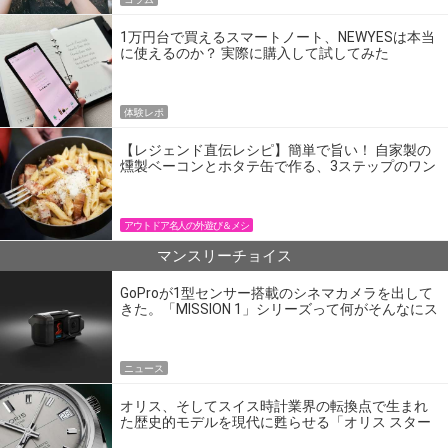
1万円台で買えるスマートノート、NEWYESは本当
に使えるのか？ 実際に購入して試してみた
体験レポ
【レジェンド直伝レシピ】簡単で旨い！ 自家製の
燻製ベーコンとホタテ缶で作る、3ステップのワン
パン飯
アウトドア名人の外遊び＆メシ
マンスリーチョイス
GoProが1型センサー搭載のシネマカメラを出して
きた。「MISSION 1」シリーズって何がそんなにス
ゴいの？
ニュース
オリス、そしてスイス時計業界の転換点で生まれ
た歴史的モデルを現代に甦らせる「オリス スター
エディション」